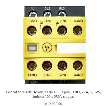
Услуги
Диагностика кондиционеров
Заправка кондиционеров
Монтаж и установка кондиционеров
Монтаж промышленных и полупромышленных
кондиционеров
Монтаж систем ВРВ
Contattore ABB Jokab, serie AFS, 3 poli, 3 NO, 25 A, 5,5 kW,
Мульти-сплит-системы и другие сложные решения
bobina 100 a 250 V c.a./c.c.
₽
12,930.00
Поставка вентиляционного оборудования,