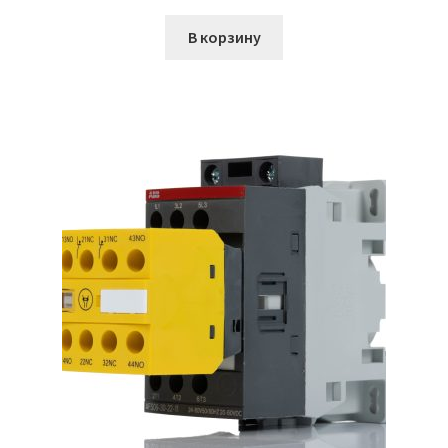
кондиционеров по оптовым ценам, ниже рыночных
В корзину
Продажа кондиционеров
Проектирование систем вентиляции и
кондиционирования
Прокладка трасс для кондиционеров
Сервисное обслуживание кондиционеров
Средства для дезинфекции кондиционеров
Средства для чистки кондиционеров
Услуги альпинистов при установке и обслуживании
кондиционеров