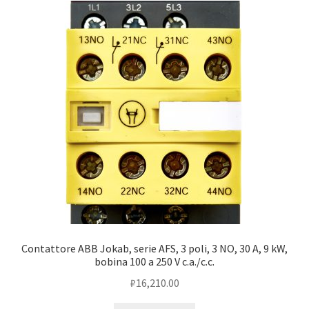
Contattore ABB Jokab, serie AFS, 3 poli, 3 NO, 30 A, 9 kW,
bobina 100 a 250 V c.a./c.c.
₽
16,210.00