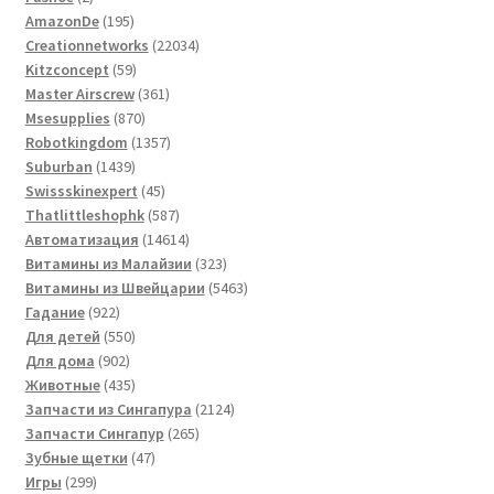
товара
195
AmazonDe
195
товаров
22034
Creationnetworks
22034
59
товара
Kitzconcept
59
товаров
361
Master Airscrew
361
870
товар
Msesupplies
870
товаров
1357
Robotkingdom
1357
1439
товаров
Suburban
1439
товаров
45
Swissskinexpert
45
товаров
587
Thatlittleshophk
587
товаров
14614
Автоматизация
14614
товаров
323
Витамины из Малайзии
323
товара
5463
Витамины из Швейцарии
5463
922
товара
Гадание
922
товара
550
Для детей
550
902
товаров
Для дома
902
товара
435
Животные
435
товаров
2124
Запчасти из Сингапура
2124
265
товара
Запчасти Сингапур
265
47
товаров
Зубные щетки
47
299
товаров
Игры
299