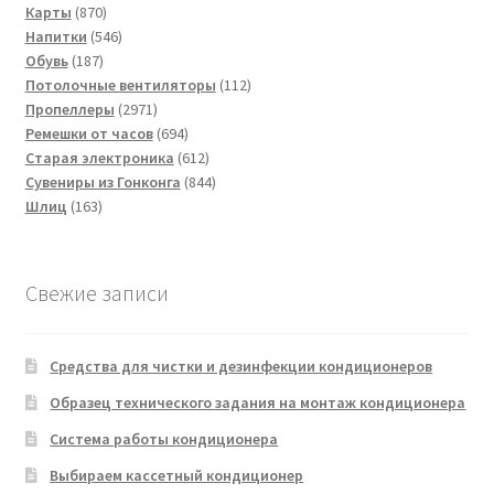
товаров
870
Карты
870
товаров
546
Напитки
546
187
товаров
Обувь
187
товаров
112
Потолочные вентиляторы
112
2971
товаров
Пропеллеры
2971
товар
694
Ремешки от часов
694
товара
612
Старая электроника
612
товаров
844
Сувениры из Гонконга
844
163
товара
Шлиц
163
товара
Свежие записи
Средства для чистки и дезинфекции кондиционеров
Образец технического задания на монтаж кондиционера
Система работы кондиционера
Выбираем кассетный кондиционер