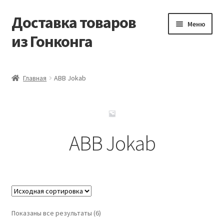
Доставка товаров
Перейти
Перейти
Меню
к
к
из Гонконга
навигации
содержимому
Главная
Главная
ABB Jokab
Контакты
Корзина
ABB Jokab
Мой аккаунт
Новости
Оптовый склад
Показаны все результаты (6)
Оформление заказа