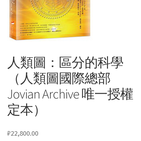
Услуги
Диагностика кондиционеров
Заправка кондиционеров
人類圖：區分的科學
Монтаж и установка кондиционеров
（人類圖國際總部
Монтаж промышленных и полупромышленных
Jovian Archive 唯一授權
кондиционеров
定本）
Монтаж систем ВРВ
Мульти-сплит-системы и другие сложные решения
₽
22,800.00
Поставка вентиляционного оборудования,