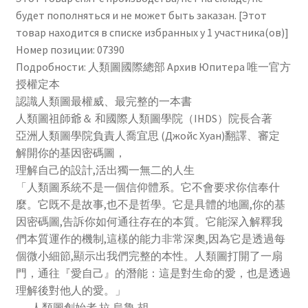
部
будет пополняться и не может быть заказан. [Этот
Jovian
товар находится в списке избранных у 1 участника(ов)]
Чистка кондиционеров
Archive
Номер позиции: 07390
唯
Подробности: 人類圖國際總部 Архив Юпитера 唯一官方
一
授權定本
授
認識人類圖最權威、最完整的一本書
權
人類圖祖師爺＆ 和國際人類圖學院（IHDS）院長合著
定
亞洲人類圖學院負責人喬宜思 (Джойс Хуан)翻譯、審定
本）
解開你的基因密碼圖，
理解自己的設計,活出獨一無二的人生
「人類圖系統不是一個信仰體系。它不會要求你信奉什
麼。它既不是故事,也不是哲學。它是具體的地圖,你的基
因密碼圖,告訴你如何通往存在的本質。它能深入解釋我
們本質運作的機制,這樣的能力非常深奧,因為它是透過每
個微小細節,顯示出我們完整的本性。人類圖打開了一扇
門，通往『愛自己』的潛能：這是對生命的愛，也是透過
理解後對他人的愛。」
──人類圖創始者 拉‧烏魯‧胡