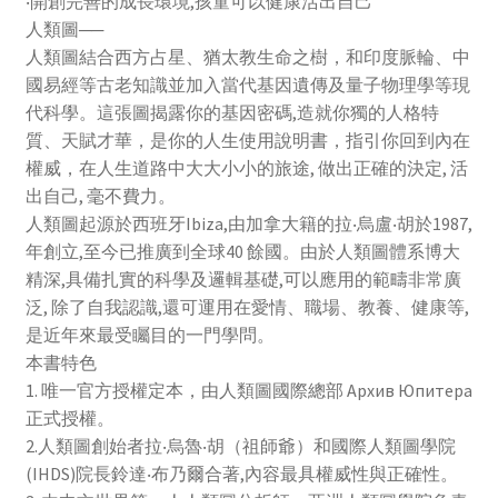
‧開創完善的成長環境,孩童可以健康活出自己
人類圖──
人類圖結合西方占星、猶太教生命之樹，和印度脈輪、中
國易經等古老知識並加入當代基因遺傳及量子物理學等現
代科學。這張圖揭露你的基因密碼,造就你獨的人格特
質、天賦才華，是你的人生使用說明書，指引你回到內在
權威，在人生道路中大大小小的旅途, 做出正確的決定, 活
出自己, 毫不費力。
人類圖起源於西班牙Ibiza,由加拿大籍的拉‧烏盧‧胡於1987,
年創立,至今已推廣到全球40 餘國。由於人類圖體系博大
精深,具備扎實的科學及邏輯基礎,可以應用的範疇非常廣
泛, 除了自我認識,還可運用在愛情、職場、教養、健康等,
是近年來最受矚目的一門學問。
本書特色
1. 唯一官方授權定本，由人類圖國際總部 Архив Юпитера
正式授權。
2.人類圖創始者拉‧烏魯‧胡（祖師爺）和國際人類圖學院
(IHDS)院長鈴達‧布乃爾合著,內容最具權威性與正確性。