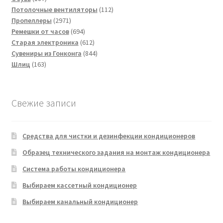
товаров
112
Потолочные вентиляторы
112
2971
товаров
Пропеллеры
2971
товар
694
Ремешки от часов
694
товара
612
Старая электроника
612
товаров
844
Сувениры из Гонконга
844
163
товара
Шлиц
163
товара
Свежие записи
Средства для чистки и дезинфекции кондиционеров
Образец технического задания на монтаж кондиционера
Система работы кондиционера
Выбираем кассетный кондиционер
Выбираем канальный кондиционер