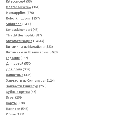
59
товара
Kitzconcept
59
товаров
361
Master Airscrew
361
870
товар
Msesupplies
870
товаров
1357
Robotkingdom
1357
1439
товаров
Suburban
1439
товаров
45
Swissskinexpert
45
товаров
587
Thatlittleshophk
587
товаров
14614
Автоматизация
14614
товаров
323
Витамины из Малайзии
323
товара
5463
Витамины из Швейцарии
5463
922
товара
Гадание
922
товара
550
Для детей
550
902
товаров
Для дома
902
товара
435
Животные
435
товаров
2124
Запчасти из Сингапура
2124
265
товара
Запчасти Сингапур
265
47
товаров
Зубные щетки
47
299
товаров
Игры
299
товаров
870
Карты
870
товаров
546
Напитки
546
187
товаров
Обувь
187