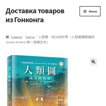
Доставка товаров
Перейти
Перейти
Меню
к
к
из Гонконга
навигации
содержимому
Главная
Главная
Карты
人類圖：區分的科學（人類圖國際總部
Jovian Archive 唯一授權定本）
Контакты
Корзина
Мой аккаунт
Новости
Оптовый склад
Оформление заказа