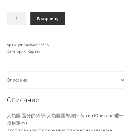
кондиционеров по оптовым ценам, ниже рыночных
Количество
В корзину
товара
Продажа кондиционеров
人
類
Проектирование систем вентиляции и
圖：
Артикул:
84ab4a035586
кондиционирования
Категория:
Карты
區
分
Прокладка трасс для кондиционеров
的
科
Сервисное обслуживание кондиционеров
Описание
學
（人
Средства для дезинфекции кондиционеров
類
Описание
圖
Средства для чистки кондиционеров
國
人類圖:區分的科學(人類圖國際總部 Архив Юпитера 唯一
際
授權定本)
Услуги альпинистов при установке и обслуживании
總
Этот товар снят с производства/нет на складе/не
кондиционеров