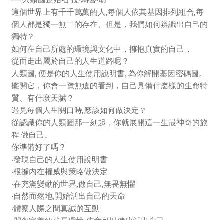
這個世界上有千千萬萬的人,每個人依其基因排列組合,每
個人都是獨一無二的存在。但是，我們如何辨識出自己的
獨特？
如何在自己所處的環境與文化中，擁抱真實的自己，
從而走出屬於自己的人生道路呢？
人類圖, 便是你的人生使用說明書, 為你解開基因密碼圖。
攤開它，你會一覽無遺的看到，自己具備什麼樣的生命特
質、有什麼天賦？
遇見每個人生關口時,應該如何做決定？
從認識你的人類圖那一刻起，你就展開這一生最神奇的旅
程:做自己。
你準備好了嗎？
‧發現自己的人生使用說明書
‧根據內在權威與策略做決定
‧在充滿變動的世界,做自己,無畏無懼
‧自然而然地,開始活出自己的天命
‧體察人際之間真誠的互動