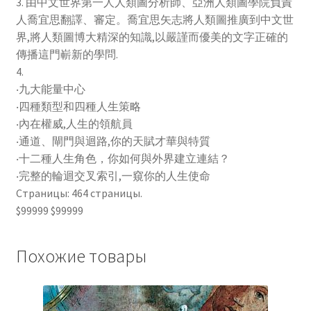
3. 由中文世界第一人人類圖分析師、亞洲人類圖學院負責
人喬宜思翻譯、審定。喬宜思矢志將人類圖推廣到中文世
界,將人類圖博大精深的知識,以嚴謹而優美的文字正確的
傳播這門嶄新的學問.
4.
‧九大能量中心
‧四種類型和四種人生策略
‧內在權威,人生的領航員
‧通道、閘門與迴路,你的天賦才華與特質
‧十二種人生角色，你如何與外界建立連結？
‧完整的輪迴交叉索引,一窺你的人生使命
Страницы: 464 страницы.
$99999 $99999
Похожие товары