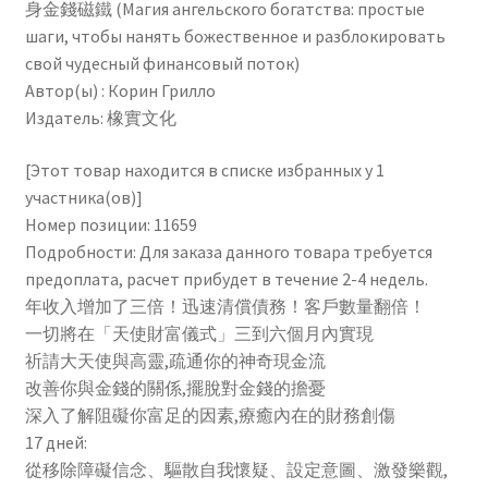
身金錢磁鐵 (Магия ангельского богатства: простые
靈
шаги, чтобы нанять божественное и разблокировать
性
свой чудесный финансовый поток)
關
Автор(ы) : Корин Грилло
係，
Издатель: 橡實文化
17
個
[Этот товар находится в списке избранных у 1
練
участника(ов)]
習
Номер позиции: 11659
化
Подробности: Для заказа данного товара требуется
身
предоплата, расчет прибудет в течение 2-4 недель.
金
年收入增加了三倍！迅速清償債務！客戶數量翻倍！
錢
一切將在「天使財富儀式」三到六個月內實現
磁
祈請大天使與高靈,疏通你的神奇現金流
鐵
改善你與金錢的關係,擺脫對金錢的擔憂
(Angel
深入了解阻礙你富足的因素,療癒內在的財務創傷
Wealth
17 дней:
Magic:
從移除障礙信念、驅散自我懷疑、設定意圖、激發樂觀,
Simple