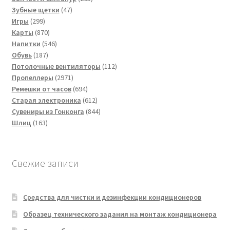
47
товаров
Зубные щетки
47
299
товаров
Игры
299
товаров
870
Карты
870
товаров
546
Напитки
546
187
товаров
Обувь
187
товаров
112
Потолочные вентиляторы
112
2971
товаров
Пропеллеры
2971
товар
694
Ремешки от часов
694
товара
612
Старая электроника
612
товаров
844
Сувениры из Гонконга
844
163
товара
Шлиц
163
товара
Свежие записи
Средства для чистки и дезинфекции кондиционеров
Образец технического задания на монтаж кондиционера