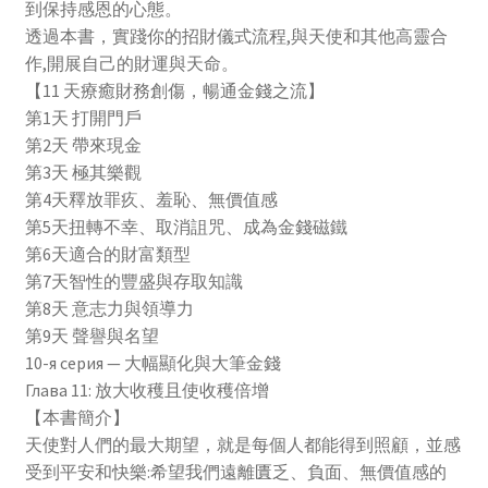
到保持感恩的心態。
Steps
透過本書，實踐你的招財儀式流程,與天使和其他高靈合
to
作,開展自己的財運與天命。
Hire
【11 天療癒財務創傷，暢通金錢之流】
the
第1天 打開門戶
Divine
第2天 帶來現金
&
第3天 極其樂觀
Unlock
第4天釋放罪疚、羞恥、無價值感
Your
第5天扭轉不幸、取消詛咒、成為金錢磁鐵
Miraculous
第6天適合的財富類型
Financial
第7天智性的豐盛與存取知識
Flow)
第8天 意志力與領導力
第9天 聲譽與名望
10-я серия — 大幅顯化與大筆金錢
Глава 11: 放大收穫且使收穫倍增
【本書簡介】
天使對人們的最大期望，就是每個人都能得到照顧，並感
受到平安和快樂:希望我們遠離匱乏、負面、無價值感的