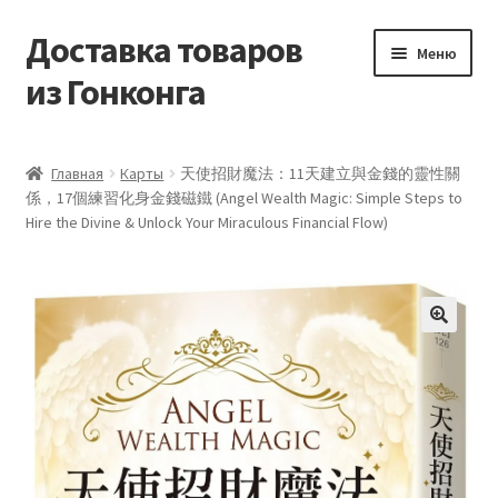
Доставка товаров
Перейти
Перейти
Меню
к
к
из Гонконга
навигации
содержимому
Главная
Главная
Карты
天使招財魔法：11天建立與金錢的靈性關
係，17個練習化身金錢磁鐵 (Angel Wealth Magic: Simple Steps to
Контакты
Hire the Divine & Unlock Your Miraculous Financial Flow)
Корзина
Мой аккаунт
Новости
Оптовый склад
Оформление заказа