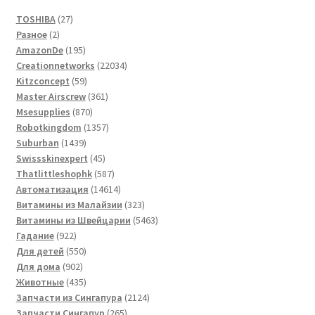
27
TOSHIBA
27
2
товаров
Разное
2
товара
195
AmazonDe
195
товаров
22034
Creationnetworks
22034
59
товара
Kitzconcept
59
товаров
361
Master Airscrew
361
870
товар
Msesupplies
870
товаров
1357
Robotkingdom
1357
1439
товаров
Suburban
1439
товаров
45
Swissskinexpert
45
товаров
587
Thatlittleshophk
587
товаров
14614
Автоматизация
14614
товаров
323
Витамины из Малайзии
323
товара
5463
Витамины из Швейцарии
5463
922
товара
Гадание
922
товара
550
Для детей
550
902
товаров
Для дома
902
товара
435
Животные
435
товаров
2124
Запчасти из Сингапура
2124
265
товара
Запчасти Сингапур
265