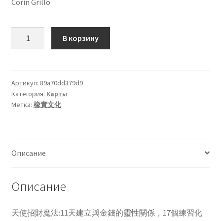
Corin Grillo
Чистка кондиционеров
Количество
В корзину
товара
天
使
招
Артикул:
89a70dd379d9
Категория:
Карты
財
Метка:
橡實文化
魔
法：
11
天
Описание
建
立
與
Описание
金
錢
天使招財魔法:11天建立與金錢的靈性關係，17個練習化
的