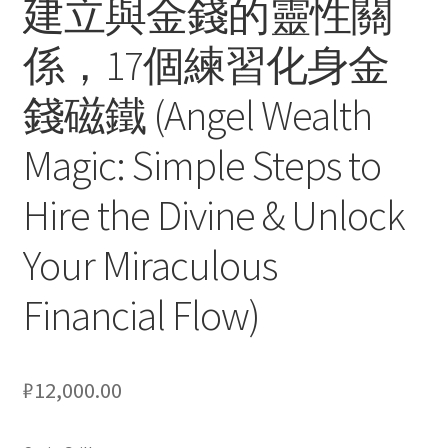
建立與金錢的靈性關
кондиционеров по оптовым ценам, ниже рыночных
係，17個練習化身金
Продажа кондиционеров
錢磁鐵 (Angel Wealth
Проектирование систем вентиляции и
Magic: Simple Steps to
кондиционирования
Hire the Divine & Unlock
Прокладка трасс для кондиционеров
Your Miraculous
Сервисное обслуживание кондиционеров
Financial Flow)
Средства для дезинфекции кондиционеров
Средства для чистки кондиционеров
₽
12,000.00
Услуги альпинистов при установке и обслуживании
кондиционеров