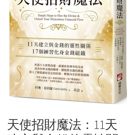
Услуги
Диагностика кондиционеров
Заправка кондиционеров
Монтаж и установка кондиционеров
Монтаж промышленных и полупромышленных
кондиционеров
Монтаж систем ВРВ
Мульти-сплит-системы и другие сложные решения
天使招財魔法：11天
Поставка вентиляционного оборудования,