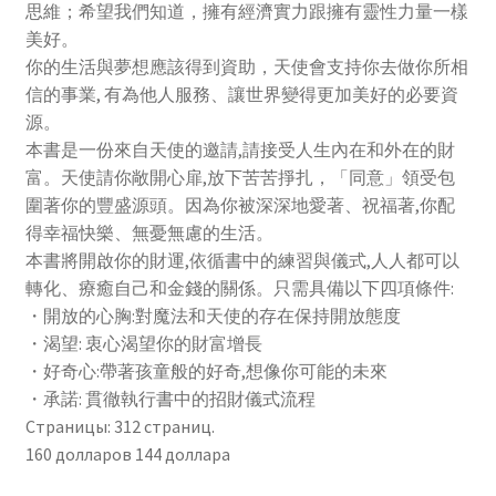
思維；希望我們知道，擁有經濟實力跟擁有靈性力量一樣
美好。
你的生活與夢想應該得到資助，天使會支持你去做你所相
信的事業, 有為他人服務、讓世界變得更加美好的必要資
源。
本書是一份來自天使的邀請,請接受人生內在和外在的財
富。天使請你敞開心扉,放下苦苦掙扎，「同意」領受包
圍著你的豐盛源頭。因為你被深深地愛著、祝福著,你配
得幸福快樂、無憂無慮的生活。
本書將開啟你的財運,依循書中的練習與儀式,人人都可以
轉化、療癒自己和金錢的關係。只需具備以下四項條件:
・開放的心胸:對魔法和天使的存在保持開放態度
・渴望: 衷心渴望你的財富增長
・好奇心:帶著孩童般的好奇,想像你可能的未來
・承諾: 貫徹執行書中的招財儀式流程
Страницы: 312 страниц.
160 долларов 144 доллара