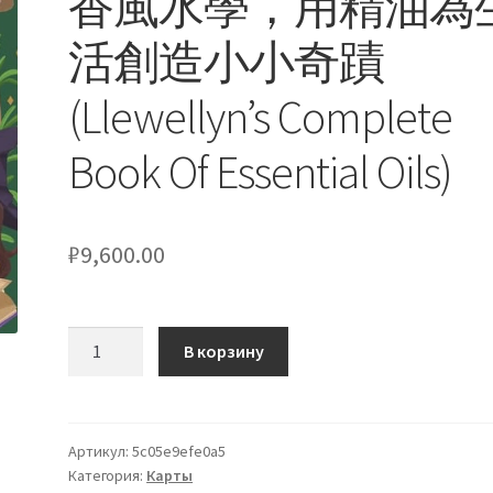
香風水學，用精油為
活創造小小奇蹟
(Llewellyn’s Complete
Book Of Essential Oils)
₽
9,600.00
Количество
В корзину
товара
女
巫
的
Артикул:
5c05e9efe0a5
Категория:
Карты
日