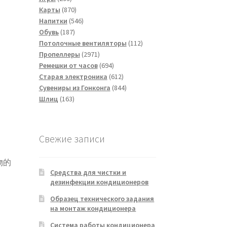
товаров
870
Карты
870
товаров
546
Напитки
546
187
товаров
Обувь
187
товаров
112
Потолочные вентиляторы
112
2971
товаров
Пропеллеры
2971
товар
694
Ремешки от часов
694
товара
612
Старая электроника
612
товаров
844
Сувениры из Гонконга
844
163
товара
Шлиц
163
товара
Свежие записи
物的
Средства для чистки и
дезинфекции кондиционеров
。
Образец технического задания
на монтаж кондиционера
Система работы кондиционера