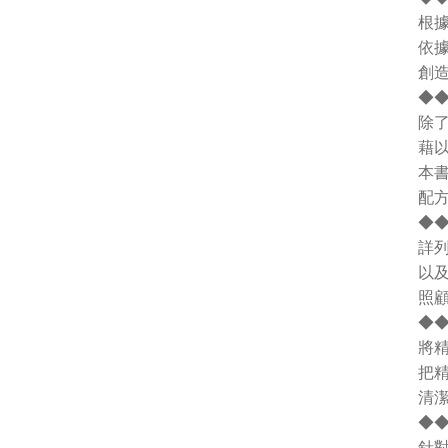
根
依據
創
◆
除
藉
本書
配
◆
詳
以及
照
◆
將精
把
清
◆◆
針