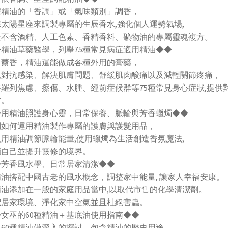
精
據精油的「香調」或「氣味類別」調香，
油
太陽星座來調製專屬的生辰香水,強化個人運勢氣場,
為
造不含酒精、人工色素、香精香料、礦物油的專屬靈魂複方。
生
◆精油草藥醫學，列舉75種常見病症適用精油◆◆
活
了薰香，精油還能做成各種外用的膏藥，
創
以對抗感染、解決肌膚問題、舒緩肌肉酸痛以及減輕關節疼痛，
造
羅列焦慮、擦傷、水腫、經前症候群等75種常見身心症狀,提供
小
方。
小
◆用精油照護身心靈，日常保養、脈輪與芳香蠟燭◆◆
奇
列如何運用精油製作專屬的護膚與護髮用品，
蹟
用精油調節脈輪能量,使用蠟燭為生活創造香氛魔法,
(Llewellyn’s
顧自己並提升靈修的境界。
Complete
◆芳香風水學、日常居家清潔◆◆
Book
油搭配中國古老的風水概念，調整家中能量, 讓家人幸福安康。
Of
精油添加在一般的家庭用品當中,以取代市售的化學清潔劑。
Essential
潔居家環境、淨化家中空氣並且杜絕害蟲。
Oils)
女巫的60種精油＋基底油使用指南◆◆
對60種精油做深入的探討，包含精油的歷史用途，