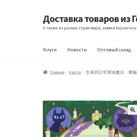
Доставка товаров из 
Перейти
Перейти
к
к
А также из разных стран мира, заявка buyservic
навигации
содержимому
Услуги
Новости
Оптовый склад
Главная
Контакты
Корзина
Мой аккаунт
Но
Главная
Карты
女巫的日常精油魔法：脈輪、占星、蠟