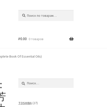
Искать:
Поиск
₽
0.00
0 товаров
 Of Essential Oils)
：
Найти:
芳
27
TOSHIBA
27