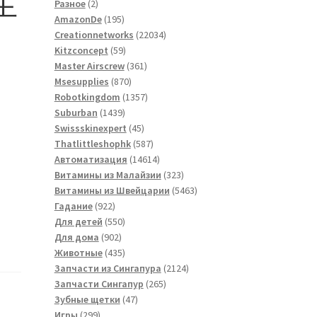
生
2
товаров
Разное
2
товара
195
AmazonDe
195
товаров
22034
Creationnetworks
22034
59
товара
Kitzconcept
59
товаров
361
Master Airscrew
361
870
товар
Msesupplies
870
товаров
1357
Robotkingdom
1357
1439
товаров
Suburban
1439
товаров
45
Swissskinexpert
45
товаров
587
Thatlittleshophk
587
товаров
14614
Автоматизация
14614
товаров
323
Витамины из Малайзии
323
товара
5463
Витамины из Швейцарии
5463
922
товара
Гадание
922
товара
550
Для детей
550
902
товаров
Для дома
902
товара
435
Животные
435
товаров
2124
Запчасти из Сингапура
2124
265
товара
Запчасти Сингапур
265
47
товаров
Зубные щетки
47
299
товаров
Игры
299