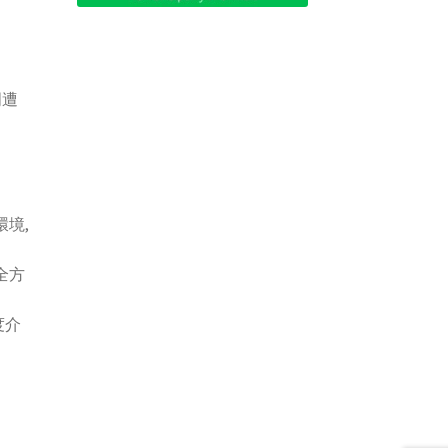
周遭
境,
全方
度介