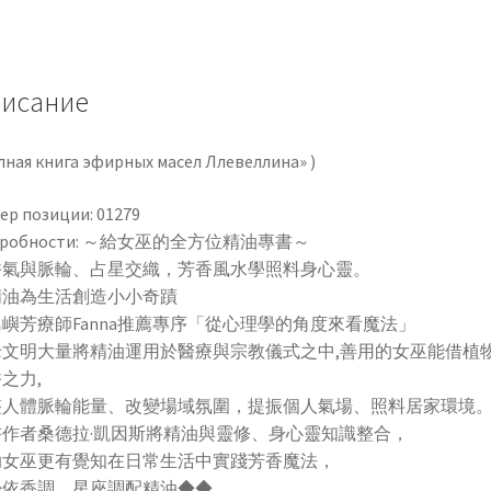
常
精
油
魔
исание
法：
脈
лная книга эфирных масел Ллевеллина» )
輪、
占
ер позиции: 01279
星、
дробности: ～給女巫的全方位精油專書～
蠟
香氣與脈輪、占星交織，芳香風水學照料身心靈。
燭
精油為生活創造小小奇蹟
與
嶼芳療師Fanna推薦專序「從心理學的角度來看魔法」
芳
老文明大量將精油運用於醫療與宗教儀式之中,善用的女巫能借植
香
之力,
風
整人體脈輪能量、改變場域氛圍，提振個人氣場、照料居家環境
水
書作者桑德拉·凱因斯將精油與靈修、身心靈知識整合，
學，
助女巫更有覺知在日常生活中實踐芳香魔法，
用
◆依香調、星座調配精油◆◆