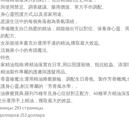
性與使用禁忌、調香建議、藥用價值、單方手作調配、
人身心靈照護方式,以及居家用途。
福是讓生活中的每個角落都為香氣環繞，
要準備幾支自己熱愛的精油，就能做出可以對症、保養身心靈、
境的配方。
女巫能借本書充分運用手邊的精油,獲取最大效益,
生活施展小小的奇蹟魔法。
書特色
家精油指南:將精油落實在日常,用以照護寵物、抵抗蚊蟲、清潔環
用精油製作專屬的護膚與護髮用品。
芳香靈修魔法:運用精油療癒脈輪、調配生日香氛、製作芳香蠟燭,
照護身心靈,創立專屬的「芳香風水學」。
油療癒寶典:羅列75種常見身心症狀對正配方、60種單方精油深
,充分運用手上精油，獲取最大的效益。
аницы: 293 страницы.
 долларов 153 доллара