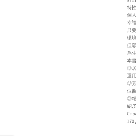
特
個
幸
只
環
但願
為
本
◎居
運
◎
位
◎精
紹
Стр
170