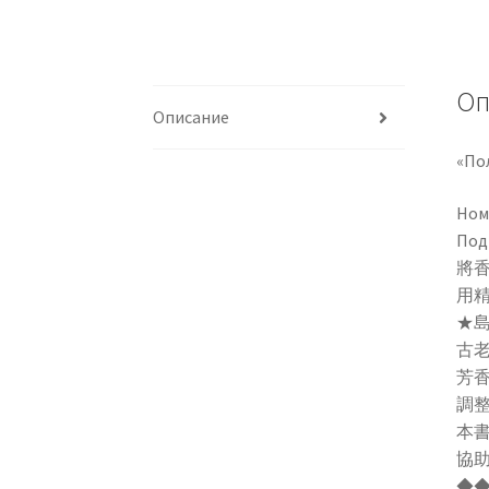
Оп
Описание
«По
Ном
По
將
用
★島
古
芳香
調
本
協
◆