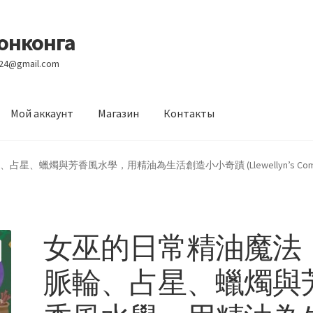
Гонконга
e24@gmail.com
Мой аккаунт
Магазин
Контакты
вости
Оптовый склад
Оформление заказа
Услуги
燭與芳香風水學，用精油為生活創造小小奇蹟 (Llewellyn’s Complete Book
女巫的日常精油魔法
脈輪、占星、蠟燭與