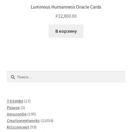
Luminous Humanness Oracle Cards
₽
22,800.00
В корзину
Найти:
27
TOSHIBA
27
2
товаров
Разное
2
товара
195
AmazonDe
195
товаров
22034
Creationnetworks
22034
59
товара
Kitzconcept
59