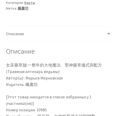
Категория:
Карты
草
Метка:
楓書坊
舖：
Чистка кондиционеров
一
整
年
Описание
的
大
地
Описание
魔
法、
女巫藥草舖:一整年的大地魔法、聖神藥草儀式與配方
聖
(Травяная аптекарь ведьмы)
神
Автор(ы) : Марыся Мерновская
藥
Издатель: 楓書坊
草
儀
[Этот товар находится в списке избранных у 1
式
участника(ов)]
與
Номер позиции: 10985
配