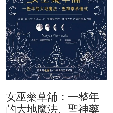
Услуги
Диагностика кондиционеров
Заправка кондиционеров
Монтаж и установка кондиционеров
Монтаж промышленных и полупромышленных
кондиционеров
Монтаж систем ВРВ
女巫藥草舖：一整年
Мульти-сплит-системы и другие сложные решения
的大地魔法、聖神藥
Поставка вентиляционного оборудования,