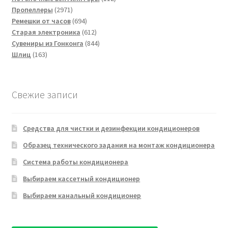
2971
товаров
Пропеллеры
2971
товар
694
Ремешки от часов
694
товара
612
Старая электроника
612
товаров
844
Сувениры из Гонконга
844
163
товара
Шлиц
163
товара
Свежие записи
Средства для чистки и дезинфекции кондиционеров
Образец технического задания на монтаж кондиционера
Система работы кондиционера
Выбираем кассетный кондиционер
Выбираем канальный кондиционер