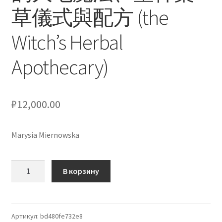
草儀式與配方 (the
кондиционеров по оптовым ценам, ниже рыночных
Witch’s Herbal
Продажа кондиционеров
Apothecary)
Проектирование систем вентиляции и
кондиционирования
₽
12,000.00
Прокладка трасс для кондиционеров
Сервисное обслуживание кондиционеров
Marysia Miernowska
Средства для дезинфекции кондиционеров
Количество
В корзину
товара
Средства для чистки кондиционеров
女
巫
Услуги альпинистов при установке и обслуживании
藥
Артикул:
bd480fe732e8
кондиционеров