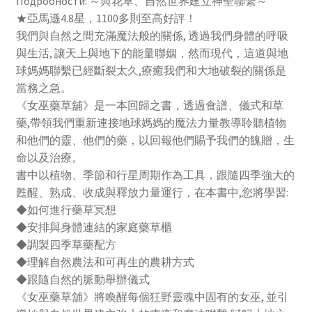
Подробности: ～與花草、自然世界建立神聖聯繫～
方
★亞馬遜4.8星，1100多則至高好評！
(the
我們與自然之間充滿魔法般的關係, 透過我們身體的呼吸
Witch’s
與生活, 讓天上與地下的能量聯姻，然而現代，這道與地
Herbal
球媽媽聯繫已經斷裂太久,療癒我們和大地破裂的關係是
Apothecary)
當務之急。
《女巫藥草舖》是一本回歸之書，透過食譜、儀式和草
藥,帶領我們重新連接地球媽媽的魔法力量教導聆聽植物
和他們的靈、他們的藥，以回報他們賜予我們的餽贈，生
命以及治療。
書中以植物、季節和行星周期作為工具，跟隨四季強大的
甦醒、熟成、收成與釋放力量運行，在本書中,您將學習:
◆如何進行藥草冥想
◆安排與身體連結的家庭藥草櫃
◆調製四季草藥配方
◆理解自然農法和可再生的農耕方式
◆跟隨自然的脈動舉辦儀式
《女巫藥草舖》將喚醒每個狂野靈魂中固有的女巫, 並引