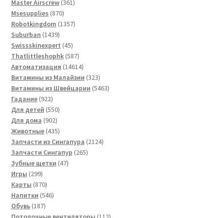
товаров
361
Master Airscrew
361
870
товар
Msesupplies
870
товаров
1357
Robotkingdom
1357
1439
товаров
Suburban
1439
товаров
45
Swissskinexpert
45
товаров
587
Thatlittleshophk
587
товаров
14614
Автоматизация
14614
товаров
323
Витамины из Малайзии
323
товара
5463
Витамины из Швейцарии
5463
922
товара
Гадание
922
товара
550
Для детей
550
902
товаров
Для дома
902
товара
435
Животные
435
товаров
2124
Запчасти из Сингапура
2124
265
товара
Запчасти Сингапур
265
47
товаров
Зубные щетки
47
299
товаров
Игры
299
товаров
870
Карты
870
товаров
546
Напитки
546
187
товаров
Обувь
187
товаров
112
Потолочные вентиляторы
112