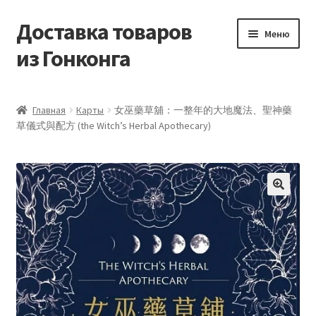
Доставка товаров
Перейти
Перейти
Меню
к
к
из Гонконга
навигации
содержимому
Главная
Главная
Карты
女巫藥草舖：一整年的大地魔法、聖神藥
草儀式與配方 (the Witch’s Herbal Apothecary)
Контакты
Корзина
Мой аккаунт
Новости
Оптовый склад
Оформление заказа