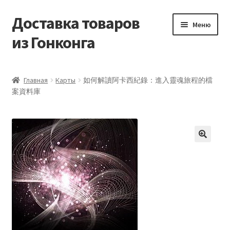
Доставка товаров
Перейти
Перейти
Меню
к
к
из Гонконга
навигации
содержимому
Главная
Главная
Карты
如何解讀阿卡西紀錄：進入靈魂旅程的檔
案資料庫
Контакты
Корзина
Мой аккаунт
Новости
Оптовый склад
Оформление заказа