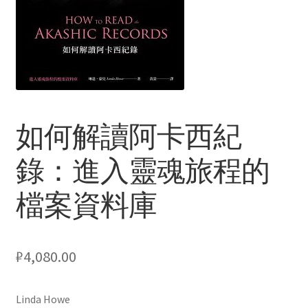
Услуги
Диагностика кондиционеров
Заправка кондиционеров
如何解讀阿卡西紀
Монтаж и установка кондиционеров
錄：進入靈魂旅程的
Монтаж промышленных и полупромышленных
檔案資料庫
кондиционеров
Монтаж систем ВРВ
₽
4,080.00
Мульти-сплит-системы и другие сложные решения
Linda Howe
Поставка вентиляционного оборудования,