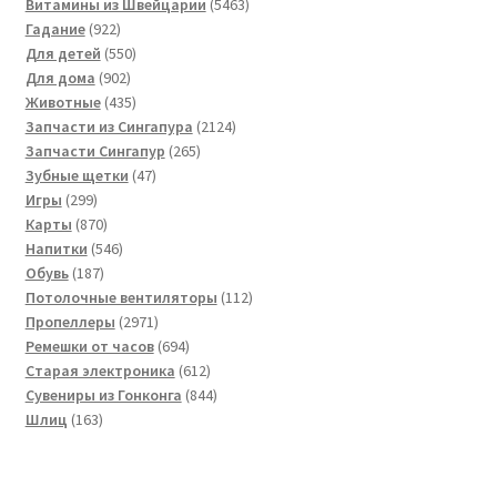
товара
5463
Витамины из Швейцарии
5463
922
товара
Гадание
922
товара
550
Для детей
550
902
товаров
Для дома
902
товара
435
Животные
435
товаров
2124
Запчасти из Сингапура
2124
265
товара
Запчасти Сингапур
265
47
товаров
Зубные щетки
47
299
товаров
Игры
299
товаров
870
Карты
870
товаров
546
Напитки
546
187
товаров
Обувь
187
товаров
112
Потолочные вентиляторы
112
2971
товаров
Пропеллеры
2971
товар
694
Ремешки от часов
694
товара
612
Старая электроника
612
товаров
844
Сувениры из Гонконга
844
163
товара
Шлиц
163
товара