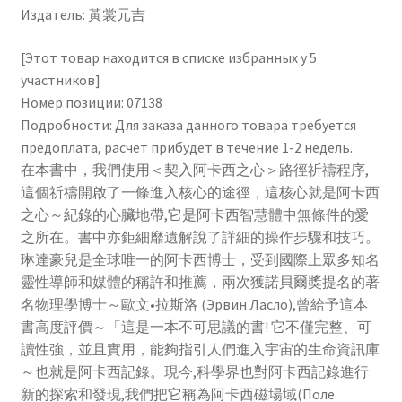
程
Издатель: 黃裳元吉
的
Чистка кондиционеров
檔
[Этот товар находится в списке избранных у 5
案
участников]
資
Номер позиции: 07138
料
Подробности: Для заказа данного товара требуется
庫
предоплата, расчет прибудет в течение 1-2 недель.
在本書中，我們使用＜契入阿卡西之心＞路徑祈禱程序,
這個祈禱開啟了一條進入核心的途徑，這核心就是阿卡西
之心～紀錄的心臟地帶,它是阿卡西智慧體中無條件的愛
之所在。書中亦鉅細靡遺解說了詳細的操作步驟和技巧。
琳達豪兒是全球唯一的阿卡西博士，受到國際上眾多知名
靈性導師和媒體的稱許和推薦，兩次獲諾貝爾獎提名的著
名物理學博士～歐文•拉斯洛 (Эрвин Ласло),曾給予這本
書高度評價～「這是一本不可思議的書! 它不僅完整、可
讀性強，並且實用，能夠指引人們進入宇宙的生命資訊庫
～也就是阿卡西記錄。現今,科學界也對阿卡西記錄進行
新的探索和發現,我們把它稱為阿卡西磁場域(Поле