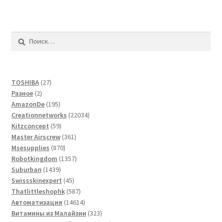
Найти:
27
TOSHIBA
27
2
товаров
Разное
2
товара
195
AmazonDe
195
товаров
22034
Creationnetworks
22034
59
товара
Kitzconcept
59
товаров
361
Master Airscrew
361
870
товар
Msesupplies
870
товаров
1357
Robotkingdom
1357
1439
товаров
Suburban
1439
товаров
45
Swissskinexpert
45
товаров
587
Thatlittleshophk
587
товаров
14614
Автоматизация
14614
товаров
323
Витамины из Малайзии
323