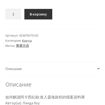
кондиционеров по оптовым ценам, ниже рыночных
Количество
В корзину
товара
Продажа кондиционеров
如
何
Проектирование систем вентиляции и
解
Артикул:
423678375c81
кондиционирования
Категория:
Карты
讀
Метка:
黃裳元吉
阿
Прокладка трасс для кондиционеров
卡
西
Сервисное обслуживание кондиционеров
紀
Описание
錄：
Средства для дезинфекции кондиционеров
進
入
Описание
Средства для чистки кондиционеров
靈
魂
如何解讀阿卡西紀錄:進入靈魂旅程的檔案資料庫
Услуги альпинистов при установке и обслуживании
旅
Автор(ы): Линда Хоу
кондиционеров