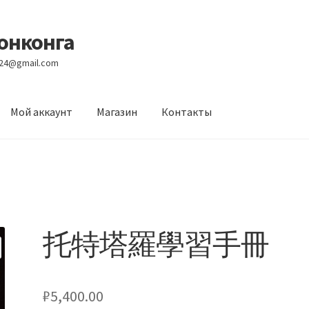
Гонконга
e24@gmail.com
Мой аккаунт
Магазин
Контакты
вости
Оптовый склад
Оформление заказа
Услуги
托特塔羅學習手冊
₽
5,400.00