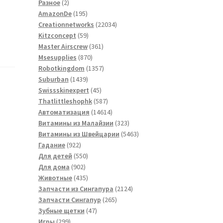
2
товаров
Разное
2
товара
195
AmazonDe
195
товаров
22034
Creationnetworks
22034
59
товара
Kitzconcept
59
товаров
361
Master Airscrew
361
870
товар
Msesupplies
870
товаров
1357
Robotkingdom
1357
1439
товаров
Suburban
1439
товаров
45
Swissskinexpert
45
товаров
587
Thatlittleshophk
587
товаров
14614
Автоматизация
14614
товаров
323
Витамины из Малайзии
323
товара
5463
Витамины из Швейцарии
5463
922
товара
Гадание
922
товара
550
Для детей
550
902
товаров
Для дома
902
товара
435
Животные
435
товаров
2124
Запчасти из Сингапура
2124
265
товара
Запчасти Сингапур
265
47
товаров
Зубные щетки
47
299
товаров
Игры
299