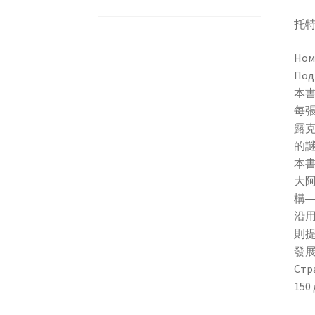
托
Ном
По
本
每
露
的
本書
大
構─
沿
則提
發
Стр
150