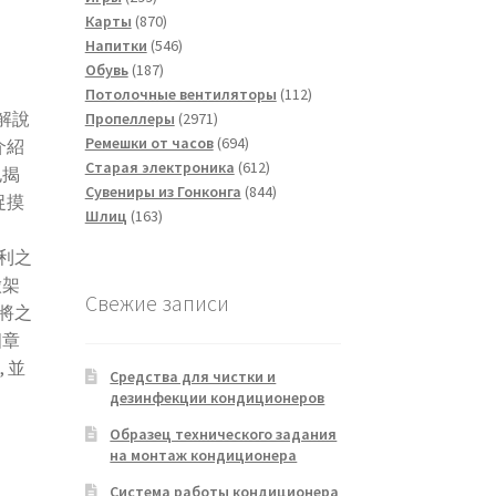
товаров
870
Карты
870
товаров
546
Напитки
546
187
товаров
Обувь
187
товаров
112
Потолочные вентиляторы
112
解說
2971
товаров
Пропеллеры
2971
товар
694
Ремешки от часов
694
介紹
товара
612
Старая электроника
612
也揭
товаров
844
Сувениры из Гонконга
844
捉摸
163
товара
Шлиц
163
товара
利之
徵架
Свежие записи
利將之
四章
 並
Средства для чистки и
дезинфекции кондиционеров
Образец технического задания
на монтаж кондиционера
Система работы кондиционера