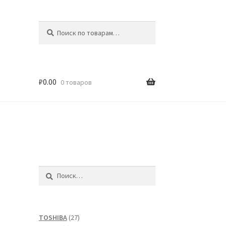
Искать:
Поиск
₽
0.00
0 товаров
Найти:
27
TOSHIBA
27