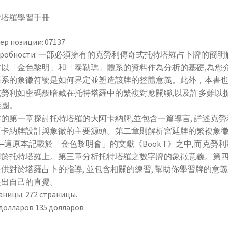
特塔羅學習手冊
ер позиции: 07137
дробности: 一部必須擁有的克勞利傳奇式托特塔羅占卜牌的簡明
書以「金色黎明」和「泰勒瑪」體系的資料作為分析的基礎,為您
張系的象徵符號是如何界定並塑造該牌的整體意義。此外，本書
克勞利如密碼般暗藏在托特塔羅中的繁複對應關聯,以及許多難以
謎團。
的第一章探討托特塔羅的大阿卡納牌,並包含一篇導言, 詳述克勞
阿卡納牌設計與象徵的主要源頭。第二章則解析宮廷牌的繁複象
─這原本記載於「金色黎明會」的文獻《Book T》之中,而克勞
用於托特塔羅上。第三章分析托特塔羅之數字牌的象徵意義。第
供對於塔羅占卜的指導, 並包含相關的練習, 幫助你學習牌的意義,
展出自己的直覺。
аницы: 272 страницы.
 долларов 135 долларов