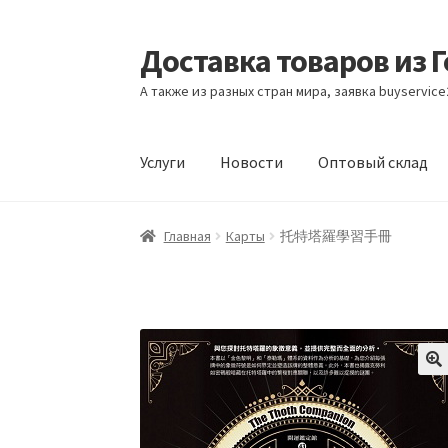
Доставка товаров из 
Перейти
Перейти
к
к
А также из разных стран мира, заявка buyservic
навигации
содержимому
Услуги
Новости
Оптовый склад
Главная
Контакты
Корзина
Мой аккаунт
Но
Главная
Карты
托特塔羅學習手冊