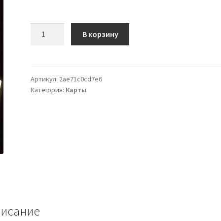
Количество
В корзину
товара
托
特
塔
Артикул:
2ae71c0cd7e6
Категория:
Карты
羅
學
習
手
冊
исание