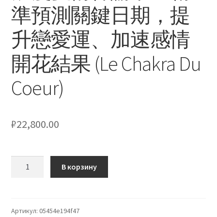
準預測關鍵日期，提
кондиционеров по оптовым ценам, ниже рыночных
升戀愛運、加速感情
Продажа кондиционеров
開花結果 (Le Chakra Du
Проектирование систем вентиляции и
кондиционирования
Coeur)
Прокладка трасс для кондиционеров
₽
22,800.00
Сервисное обслуживание кондиционеров
Средства для дезинфекции кондиционеров
Количество
В корзину
товара
Средства для чистки кондиционеров
浪
漫
Услуги альпинистов при установке и обслуживании
愛
Артикул:
05454e194f47
кондиционеров