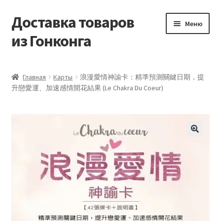
Доставка товаров
Перейти
Перейти
Меню
к
к
из Гонконга
навигации
содержимому
Главная
Главная
Карты
浪漫愛情神諭卡：精準預測關鍵日期，提
升戀愛運、加速感情開花結果 (Le Chakra Du Coeur)
Контакты
Корзина
Мой аккаунт
Новости
Оптовый склад
Оформление заказа