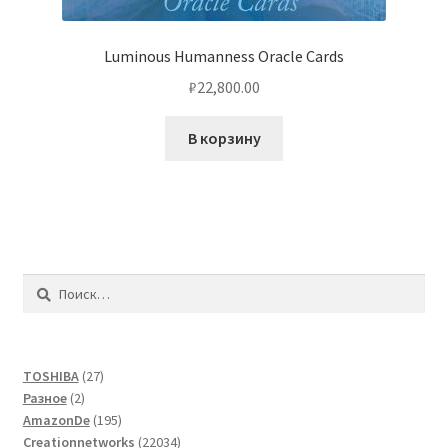
Luminous Humanness Oracle Cards
₽
22,800.00
В корзину
Найти:
27
TOSHIBA
27
2
товаров
Разное
2
товара
195
AmazonDe
195
товаров
22034
Creationnetworks
22034