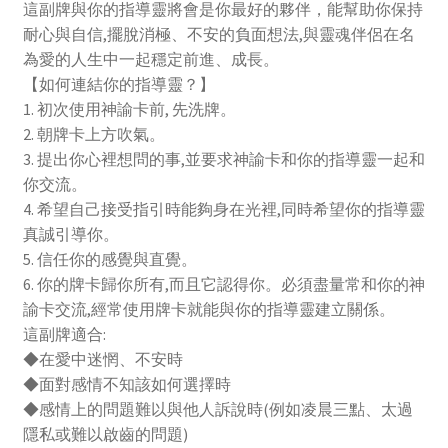
這副牌與你的指導靈將會是你最好的夥伴，能幫助你保持
耐心與自信,擺脫消極、不安的負面想法,與靈魂伴侶在名
為愛的人生中一起穩定前進、成長。
【如何連結你的指導靈？】
1. 初次使用神諭卡前, 先洗牌。
2. 朝牌卡上方吹氣。
3. 提出你心裡想問的事,並要求神諭卡和你的指導靈一起和
你交流。
4. 希望自己接受指引時能夠身在光裡,同時希望你的指導靈
真誠引導你。
5. 信任你的感覺與直覺。
6. 你的牌卡歸你所有,而且它認得你。必須盡量常和你的神
諭卡交流,經常使用牌卡就能與你的指導靈建立關係。
這副牌適合:
◆在愛中迷惘、不安時
◆面對感情不知該如何選擇時
◆感情上的問題難以與他人訴說時(例如凌晨三點、太過
隱私或難以啟齒的問題)