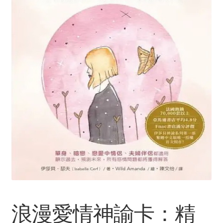
Услуги
Диагностика кондиционеров
Заправка кондиционеров
Монтаж и установка кондиционеров
Монтаж промышленных и полупромышленных
кондиционеров
Монтаж систем ВРВ
Мульти-сплит-системы и другие сложные решения
浪漫愛情神諭卡：精
Поставка вентиляционного оборудования,