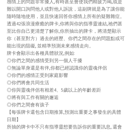
感情上的問題非常擾人,有時甚至會使我們精疲力竭,或是
難以開口詢問他人或對他人訴說，這副牌就是為了讓你能
隨時隨地使用，並且快速回答你感情上所有的疑難雜症。
透過42張浪漫療癒的牌卡,你將與你的指導靈連結,祂們甚
至比你自己更清楚了解你,你所抽出的牌卡，將清楚顯示
你（甚至對方）過去的經歷、你們之間存在的問題點或可
能出現的阻礙, 並精準預測未來感情走向。
牌卡會顯示出各種具體狀況,例如:
◎你們之間的感情受到另一個人干擾
◎無論單身還是有伴,你都已經認識你的靈魂伴侶
◎你們的感情正受到家庭影響
◎你們將會共同生活
◎你與靈魂伴侶有相差4、5歲以上的年齡差距
◎將有與工作有關的邂逅
◎你們之間會有孩子
【每張牌卡還包含日期推算,預測出重要之事發生的具體
日期】
所抽的牌卡中不只有指導靈想要告訴你的重要訊息, 還會