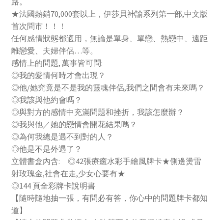
路。
速
★法國熱銷70,000套以上，伊莎貝神諭系列第一部,中文版
感
首次問市！！！
情
任何感情狀態都適用，無論是單身、單戀、熱戀中、遠距
開
離戀愛、夫婦伴侶…等。
花
感情上的問題, 萬事皆可問:
結
◎我的愛情何時才會出現？
果
◎他/她究竟是不是我的靈魂伴侶,我們之間會有未來嗎？
(Le
◎我該與他約會嗎？
Chakra
◎與對方的感情中充滿問題和挫折，我該怎麼辦？
Du
◎我與他／她的戀情會開花結果嗎？
Coeur)
◎為何我總是遇不到對的人？
◎他是不是外遇了？
立體書盒內含: ◎42張療癒水彩手繪風牌卡★側邊燙雷
射玫瑰金,社會在走,少女心要有★
◎144 頁全彩牌卡說明書
【隨時隨地抽一張，有問必有答，你心中的問題牌卡都知
道】