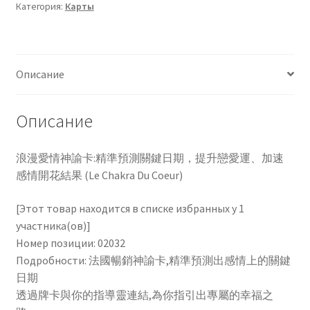
Категория:
Карты
情
神
Чистка кондиционеров
諭
卡：
Описание
精
準
預
Описание
測
關
浪漫愛情神諭卡:精準預測關鍵日期，提升戀愛運、加速
鍵
感情開花結果 (Le Chakra Du Coeur)
日
期，
[Этот товар находится в списке избранных у 1
提
участника(ов)]
升
Номер позиции: 02032
戀
Подробности: 法國暢銷神諭卡,精準預測出感情上的關鍵
愛
日期
運、
透過牌卡與你的指導靈連結,為你指引出專屬的幸福之
加