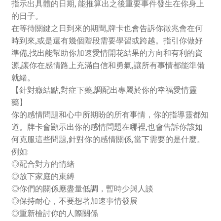
指示出具體的日期, 能推算出之後重要事件發生在你身上
的日子。
在等待關鍵之日到來的期間,牌卡也會告訴你徵兆會在何
時到來,或是還有幾個階段需要學習或跨越。指引你做好
準備,找出能幫助你加速愛情開花結果的方向和有利的資
源,讓你在感情路上充滿自信和勇氣,讓所有事情都能準備
就緒。
【針對癥結點,對症下藥,調配出專屬於你的幸福愛情靈
藥】
你的感情問題和心中所期盼的所有事情，你的指導靈都知
道。牌卡會顯示出你的感情問題在哪裡,也會告訴你該如
何克服這些問題,針對你的感情關係,當下需要的是什麼。
例如:
◎配合對方的情緒
◎放下家庭的束縛
◎你們的關係應盡量低調，暫時少與人談
◎保持耐心，不要想著加速事情發展
◎重新檢討你的人際關係