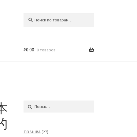
Искать:
Поиск
₽
0.00
0 товаров
本
Найти:
的
27
TOSHIBA
27