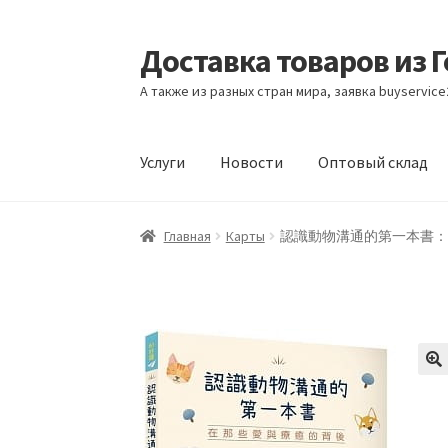
Доставка товаров из 
Перейти
Перейти
к
к
А также из разных стран мира, заявка buyservic
навигации
содержимому
Услуги
Новости
Оптовый склад
Главная
Контакты
Корзина
Мой аккаунт
Но
Главная
Карты
認識動物溝通的第一本書：