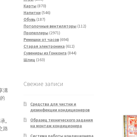
товаров
870
Карты
870
товаров
546
Напитки
546
187
товаров
Обувь
187
товаров
112
Потолочные вентиляторы
112
2971
товаров
Пропеллеры
2971
товар
694
Ремешки от часов
694
товара
612
Старая электроника
612
товаров
844
Сувениры из Гонконга
844
163
товара
Шлиц
163
товара
Свежие записи
享溝
通的
Средства для чистки и
дезинфекции кондиционеров
Образец технического задания
承,
на монтаж кондиционера
之路
Система работы кондиционера