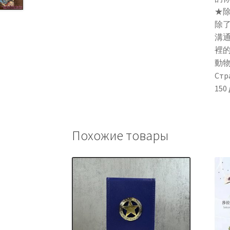
★
除
溝
裡
動
Стр
150
Похожие товары