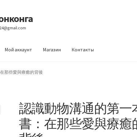
Гонконга
e24@gmail.com
Мой аккаунт
Магазин
Контакты
вости
Оптовый склад
Оформление заказа
Услуги
在那些愛與療癒的背後
認識動物溝通的第一
書：在那些愛與療癒