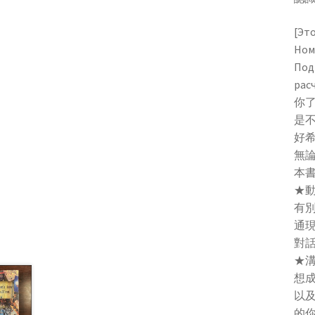
[Это
Ном
Под
расч
你
是
好
無論
本
★
有
通現
對
★
想
以
的