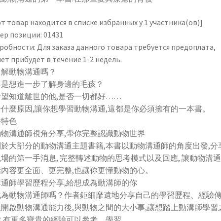
書：
在
т товар находится в списке избранных у 1 участника(ов)]
那
ер позиции: 01431
些
робности: Для заказа данного товара требуется предоплата,
愛
ет прибудет в течение 1-2 недель.
與
了解動物溝通嗎？
療
不是想進一步了解身邊的毛孩？
癒
希望知道離世的他,是否一切都好……
的
什麼原因,讓你想學習動物溝通,這都是你必須擁有的一本書。
背
書特色
後
動物溝通師視角分享,帶你完整認識動物世界
別於大部分的動物溝通主題書籍,本書以動物溝通師的角度出發,分
場的第一手消息, 完整轉述動物的思考模式以及回應, 讓動物溝
話內容更全面、更完整,也讓你更懂動物的心。
溝通師學習歷程分享,給想成為動溝師的你
成為動物溝通師嗎？作者鉅細靡遺地分享自己的學習歷程、經驗傳
及開啟動物溝通能力後,與動物之間的大小事,讓想踏上動溝師學習
你,有更多寶貴的經驗可以參考、學習。