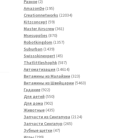
2
товаров
Разное
2
товара
195
AmazonDe
195
товаров
22034
Creationnetworks
22034
59
товара
Kitzconcept
59
товаров
361
Master Airscrew
361
870
товар
Msesupplies
870
товаров
1357
Robotkingdom
1357
1439
товаров
Suburban
1439
товаров
45
Swissskinexpert
45
товаров
587
Thatlittleshophk
587
товаров
14614
Автоматизация
14614
товаров
323
Витамины из Малайзии
323
товара
5463
Витамины из Швейцарии
5463
922
товара
Гадание
922
товара
550
Для детей
550
902
товаров
Для дома
902
товара
435
Животные
435
товаров
2124
Запчасти из Сингапура
2124
265
товара
Запчасти Сингапур
265
47
товаров
Зубные щетки
47
299
товаров
Игры
299