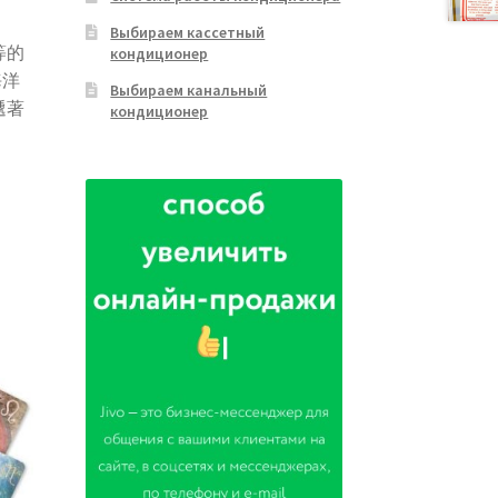
Выбираем кассетный
等的
кондиционер
海洋
Выбираем канальный
遞著
кондиционер