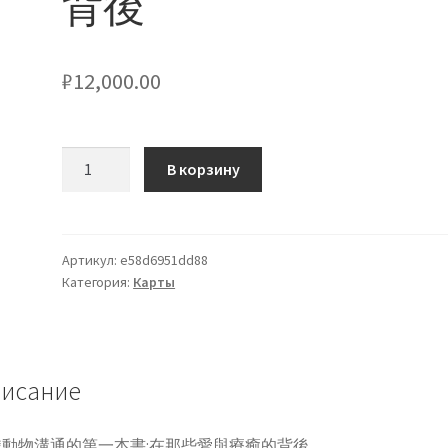
背後
₽
12,000.00
Количество
В корзину
товара
認
識
動
Артикул:
e58d6951dd88
Категория:
Карты
物
溝
通
的
第
исание
一
本
識動物溝通的第一本書:在那些愛與療癒的背後