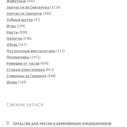
товара
435
Животные
435
товаров
2124
Запчасти из Сингапура
2124
265
товара
Запчасти Сингапур
265
47
товаров
Зубные щетки
47
299
товаров
Игры
299
товаров
890
Карты
890
товаров
546
Напитки
546
187
товаров
Обувь
187
товаров
112
Потолочные вентиляторы
112
2971
товаров
Пропеллеры
2971
товар
694
Ремешки от часов
694
товара
612
Старая электроника
612
товаров
844
Сувениры из Гонконга
844
163
товара
Шлиц
163
товара
Свежие записи
Средства для чистки и дезинфекции кондиционеров