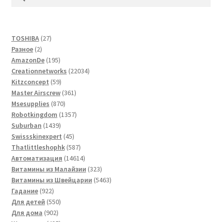
27
TOSHIBA
27
2
товаров
Разное
2
товара
195
AmazonDe
195
товаров
22034
Creationnetworks
22034
59
товара
Kitzconcept
59
товаров
361
Master Airscrew
361
870
товар
Msesupplies
870
товаров
1357
Robotkingdom
1357
1439
товаров
Suburban
1439
товаров
45
Swissskinexpert
45
товаров
587
Thatlittleshophk
587
товаров
14614
Автоматизация
14614
товаров
323
Витамины из Малайзии
323
товара
5463
Витамины из Швейцарии
5463
922
товара
Гадание
922
товара
550
Для детей
550
902
товаров
Для дома
902