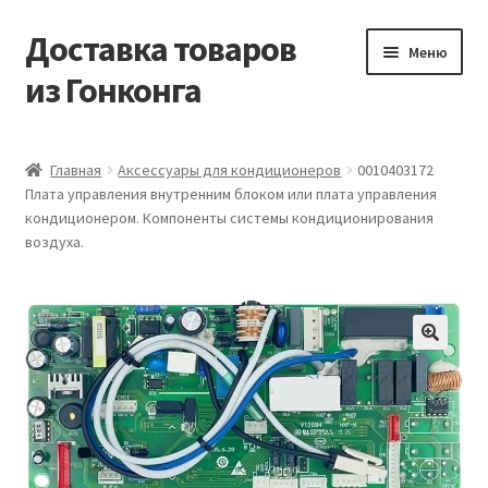
Доставка товаров
Перейти
Перейти
Меню
к
к
из Гонконга
навигации
содержимому
Главная
Главная
Аксессуары для кондиционеров
0010403172
Плата управления внутренним блоком или плата управления
Контакты
кондиционером. Компоненты системы кондиционирования
воздуха.
Корзина
Мой аккаунт
Новости
Оптовый склад
Оформление заказа