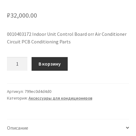
кондиционеров по оптовым ценам, ниже рыночных
₽
32,000.00
Продажа кондиционеров
0010403172 Indoor Unit Control Board orr Air Conditioner
Проектирование систем вентиляции и
Circuit PCB Conditioning Parts
кондиционирования
Количество
Прокладка трасс для кондиционеров
В корзину
товара
0010403172
Сервисное обслуживание кондиционеров
Плата
управления
Артикул:
799ec0d4d4d0
Средства для дезинфекции кондиционеров
Категория:
Аксессуары для кондиционеров
внутренним
блоком
Средства для чистки кондиционеров
или
плата
Услуги альпинистов при установке и обслуживании
Описание
управления
кондиционеров