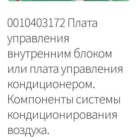
Услуги
0010403172 Плата
Диагностика кондиционеров
управления
внутренним блоком
Заправка кондиционеров
или плата управления
Монтаж и установка кондиционеров
кондиционером.
Монтаж промышленных и полупромышленных
кондиционеров
Компоненты системы
Монтаж систем ВРВ
кондиционирования
Мульти-сплит-системы и другие сложные решения
воздуха.
Поставка вентиляционного оборудования,