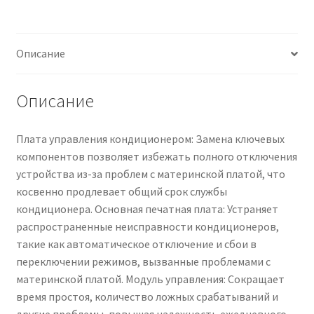
блоком,
совместимая
Чистка кондиционеров
с
Описание
Haier,
плата
драйвера
Описание
кондиционера,
компоненты
Плата управления кондиционером: Замена ключевых
системы
компонентов позволяет избежать полного отключения
кондиционирования
устройства из-за проблем с материнской платой, что
воздуха
косвенно продлевает общий срок службы
кондиционера. Основная печатная плата: Устраняет
распространенные неисправности кондиционеров,
такие как автоматическое отключение и сбои в
переключении режимов, вызванные проблемами с
материнской платой. Модуль управления: Сокращает
время простоя, количество ложных срабатываний и
другие проблемы, повышая надежность ежедневного