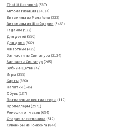
товаров
587
Thatlittleshophk
587
товаров
14614
Автоматизация
14614
товаров
323
Витамины из Малайзии
323
товара
5463
Витамины из Швейцарии
5463
922
товара
Гадание
922
товара
550
Для детей
550
902
товаров
Для дома
902
товара
435
Животные
435
товаров
2124
Запчасти из Сингапура
2124
265
товара
Запчасти Сингапур
265
47
товаров
Зубные щетки
47
299
товаров
Игры
299
товаров
890
Карты
890
товаров
546
Напитки
546
187
товаров
Обувь
187
товаров
112
Потолочные вентиляторы
112
2971
товаров
Пропеллеры
2971
товар
694
Ремешки от часов
694
товара
612
Старая электроника
612
товаров
844
Сувениры из Гонконга
844