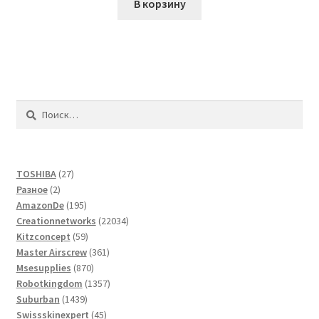
В корзину
Найти:
27
TOSHIBA
27
2
товаров
Разное
2
товара
195
AmazonDe
195
товаров
22034
Creationnetworks
22034
59
товара
Kitzconcept
59
товаров
361
Master Airscrew
361
870
товар
Msesupplies
870
товаров
1357
Robotkingdom
1357
1439
товаров
Suburban
1439
товаров
45
Swissskinexpert
45