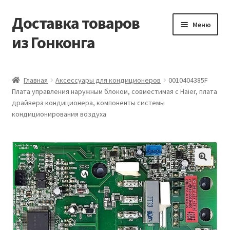
Доставка товаров
Перейти
Перейти
Меню
к
к
из Гонконга
навигации
содержимому
Главная
Главная
Аксессуары для кондиционеров
0010404385F
Плата управления наружным блоком, совместимая с Haier, плата
Контакты
драйвера кондиционера, компоненты системы
кондиционирования воздуха
Корзина
Мой аккаунт
Новости
Оптовый склад
Оформление заказа