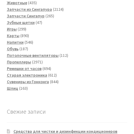
товара
435
Животные
435
товаров
2124
Запчасти из Сингапура
2124
265
товара
Запчасти Сингапур
265
47
товаров
Зубные щетки
47
299
товаров
Игры
299
товаров
890
Карты
890
товаров
546
Напитки
546
187
товаров
Обувь
187
товаров
112
Потолочные вентиляторы
112
2971
товаров
Пропеллеры
2971
товар
694
Ремешки от часов
694
товара
612
Старая электроника
612
товаров
844
Сувениры из Гонконга
844
163
товара
Шлиц
163
товара
Свежие записи
Средства для чистки и дезинфекции кондиционеров