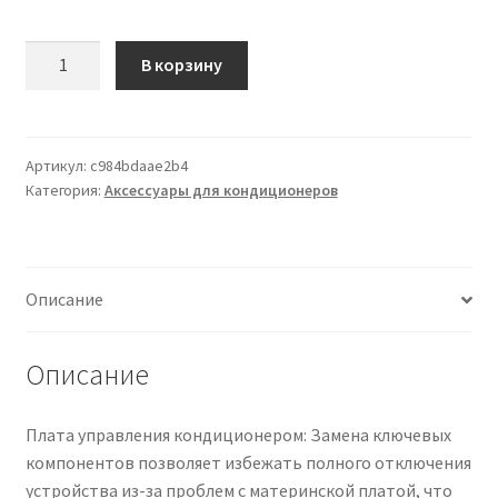
Количество
Чистка кондиционеров
В корзину
товара
0011800052F
Плата
управления
Артикул:
c984bdaae2b4
Категория:
Аксессуары для кондиционеров
модулем
IPM,
совместимая
с
Описание
Haier,
плата
инверторной
Описание
схемы
кондиционера,
Плата управления кондиционером: Замена ключевых
компоненты
компонентов позволяет избежать полного отключения
системы
устройства из-за проблем с материнской платой, что
кондиционирования