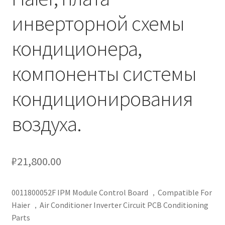
кондиционеров по оптовым ценам, ниже рыночных
инверторной схемы
Продажа кондиционеров
кондиционера,
компоненты системы
Проектирование систем вентиляции и
кондиционирования
кондиционирования
Прокладка трасс для кондиционеров
воздуха.
Сервисное обслуживание кондиционеров
Средства для дезинфекции кондиционеров
₽
21,800.00
Средства для чистки кондиционеров
0011800052F IPM Module Control Board ，Compatible For
Haier ，Air Conditioner Inverter Circuit PCB Conditioning
Услуги альпинистов при установке и обслуживании
Parts
кондиционеров