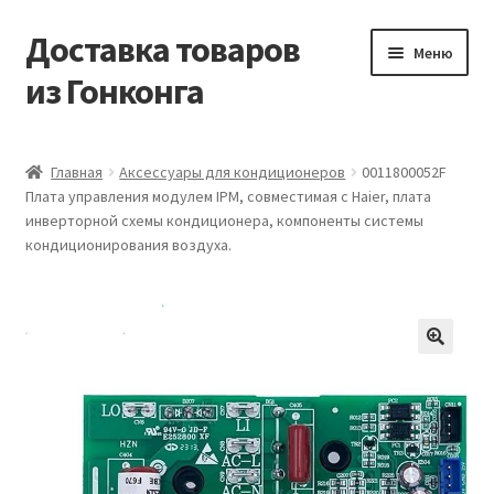
Доставка товаров
Перейти
Перейти
Меню
к
к
из Гонконга
навигации
содержимому
Главная
Главная
Аксессуары для кондиционеров
0011800052F
Плата управления модулем IPM, совместимая с Haier, плата
Контакты
инверторной схемы кондиционера, компоненты системы
кондиционирования воздуха.
Корзина
Мой аккаунт
Новости
Оптовый склад
Оформление заказа