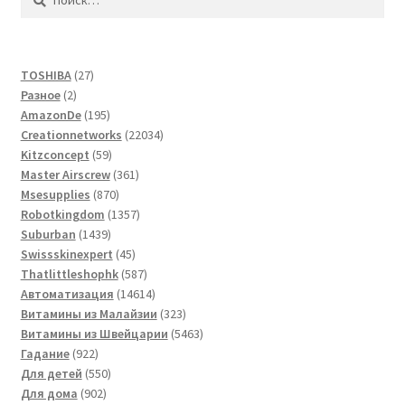
27
TOSHIBA
27
2
товаров
Разное
2
товара
195
AmazonDe
195
товаров
22034
Creationnetworks
22034
59
товара
Kitzconcept
59
товаров
361
Master Airscrew
361
870
товар
Msesupplies
870
товаров
1357
Robotkingdom
1357
1439
товаров
Suburban
1439
товаров
45
Swissskinexpert
45
товаров
587
Thatlittleshophk
587
товаров
14614
Автоматизация
14614
товаров
323
Витамины из Малайзии
323
товара
5463
Витамины из Швейцарии
5463
922
товара
Гадание
922
товара
550
Для детей
550
902
товаров
Для дома
902