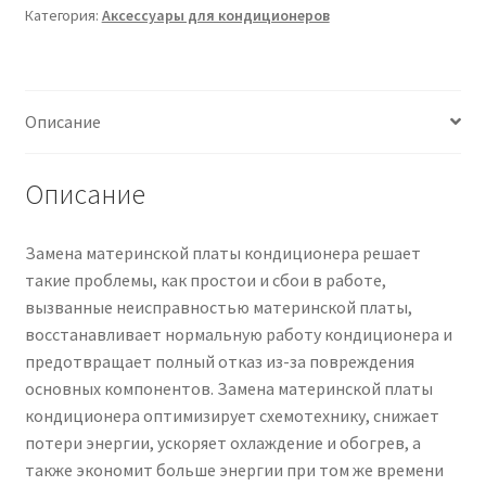
Категория:
Аксессуары для кондиционеров
наружного
блока,
Чистка кондиционеров
совместимая
с
Описание
Haier,
плата
управления
Описание
кондиционером,
запчасти
Замена материнской платы кондиционера решает
для
такие проблемы, как простои и сбои в работе,
кондиционера
вызванные неисправностью материнской платы,
восстанавливает нормальную работу кондиционера и
предотвращает полный отказ из-за повреждения
основных компонентов. Замена материнской платы
кондиционера оптимизирует схемотехнику, снижает
потери энергии, ускоряет охлаждение и обогрев, а
также экономит больше энергии при том же времени