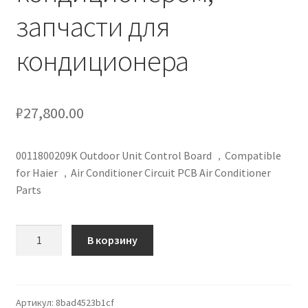
запчасти для
кондиционеров по оптовым ценам, ниже рыночных
кондиционера
Продажа кондиционеров
Проектирование систем вентиляции и
кондиционирования
₽
27,800.00
Прокладка трасс для кондиционеров
0011800209K Outdoor Unit Control Board ，Compatible
for Haier ，Air Conditioner Circuit PCB Air Conditioner
Сервисное обслуживание кондиционеров
Parts
Средства для дезинфекции кондиционеров
Количество
В корзину
товара
Средства для чистки кондиционеров
0011800209K
Плата
Услуги альпинистов при установке и обслуживании
управления
Артикул:
8bad4523b1cf
кондиционеров