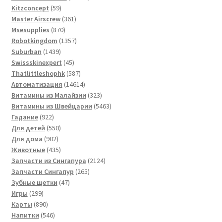
59
товара
Kitzconcept
59
товаров
361
Master Airscrew
361
870
товар
Msesupplies
870
товаров
1357
Robotkingdom
1357
1439
товаров
Suburban
1439
товаров
45
Swissskinexpert
45
товаров
587
Thatlittleshophk
587
товаров
14614
Автоматизация
14614
товаров
323
Витамины из Малайзии
323
товара
5463
Витамины из Швейцарии
5463
922
товара
Гадание
922
товара
550
Для детей
550
902
товаров
Для дома
902
товара
435
Животные
435
товаров
2124
Запчасти из Сингапура
2124
265
товара
Запчасти Сингапур
265
47
товаров
Зубные щетки
47
299
товаров
Игры
299
товаров
890
Карты
890
товаров
546
Напитки
546