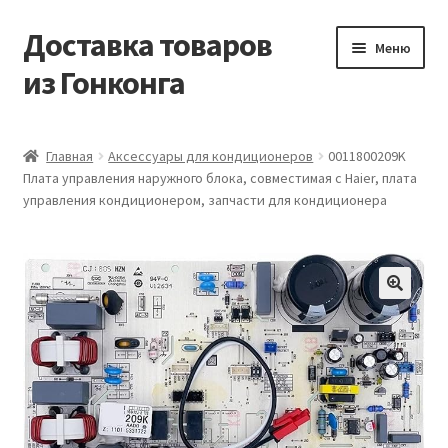
Доставка товаров
Перейти
Перейти
Меню
к
к
из Гонконга
навигации
содержимому
Главная
Главная
Аксессуары для кондиционеров
0011800209K
Плата управления наружного блока, совместимая с Haier, плата
Контакты
управления кондиционером, запчасти для кондиционера
Корзина
Мой аккаунт
Новости
Оптовый склад
Оформление заказа