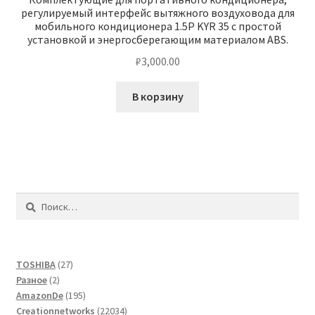
регулируемый интерфейс вытяжного воздуховода для
мобильного кондиционера 1.5P KYR 35 с простой
установкой и энергосберегающим материалом ABS.
₽
3,000.00
В корзину
Найти:
27
TOSHIBA
27
2
товаров
Разное
2
товара
195
AmazonDe
195
товаров
22034
Creationnetworks
22034