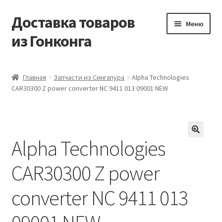
Доставка товаров
Перейти
Перейти
Меню
к
к
из Гонконга
навигации
содержимому
Главная
Главная
Запчасти из Сингапура
Alpha Technologies
CAR30300 Z power converter NC 9411 013 09001 NEW
Контакты
Корзина
Alpha Technologies
Мой аккаунт
CAR30300 Z power
Новости
converter NC 9411 013
Оптовый склад
Оформление заказа