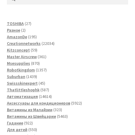
27
TOSHIBA
27
2
товаров
Разное
2
товара
195
AmazonDe
195
товаров
22034
Creationnetworks
22034
59
товара
Kitzconcept
59
товаров
361
Master Airscrew
361
870
товар
Msesupplies
870
товаров
1357
Robotkingdom
1357
1439
товаров
Suburban
1439
товаров
45
Swissskinexpert
45
товаров
587
Thatlittleshophk
587
товаров
14614
Автоматизация
14614
товаров
5922
Аксессуары для кондиционеров
5922
323
товара
Витамины из Малайзии
323
товара
5463
Витамины из Швейцарии
5463
922
товара
Гадание
922
товара
550
Для детей
550