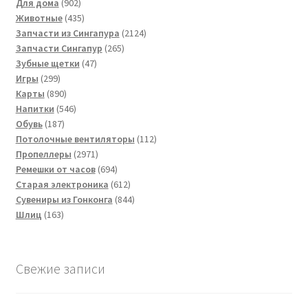
902
товаров
Для дома
902
товара
435
Животные
435
товаров
2124
Запчасти из Сингапура
2124
265
товара
Запчасти Сингапур
265
47
товаров
Зубные щетки
47
299
товаров
Игры
299
товаров
890
Карты
890
товаров
546
Напитки
546
187
товаров
Обувь
187
товаров
112
Потолочные вентиляторы
112
2971
товаров
Пропеллеры
2971
товар
694
Ремешки от часов
694
товара
612
Старая электроника
612
товаров
844
Сувениры из Гонконга
844
163
товара
Шлиц
163
товара
Свежие записи