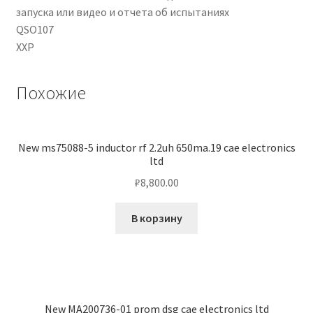
запуска или видео и отчета об испытаниях
QSO107
ХХР
Похожие
New ms75088-5 inductor rf 2.2uh 650ma.19 cae electronics
ltd
₽
8,800.00
В корзину
New MA200736-01 prom dsg cae electronics ltd