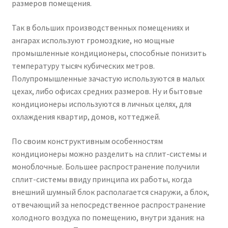
размеров помещения.
кондиционеров по оптовым ценам, ниже рыночных
Так в больших производственных помещениях и
Продажа кондиционеров
ангарах используют громоздкие, но мощные
промышленные кондиционеры, способные понизить
температуру тысяч кубических метров.
Проектирование систем вентиляции и
Полупромышленные зачастую используются в малых
кондиционирования
цехах, либо офисах средних размеров. Ну и бытовые
кондиционеры используются в личных целях, для
Прокладка трасс для кондиционеров
охлаждения квартир, домов, коттеджей.
Сервисное обслуживание кондиционеров
По своим конструктивным особенностям
кондиционеры можно разделить на сплит-системы и
Средства для дезинфекции кондиционеров
моноблочные. Большее распространение получили
сплит-системы ввиду принципа их работы, когда
Средства для чистки кондиционеров
внешний шумный блок располагается снаружи, а блок,
отвечающий за непосредственное распространение
Услуги альпинистов при установке и обслуживании
холодного воздуха по помещению, внутри здания: на
кондиционеров