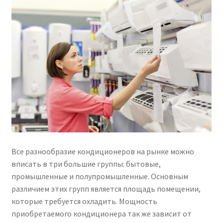
Услуги
Диагностика кондиционеров
Заправка кондиционеров
Монтаж и установка кондиционеров
Монтаж промышленных и полупромышленных
кондиционеров
Все разнообразие кондиционеров на рынке можно
вписать в три большие группы: бытовые,
Монтаж систем ВРВ
промышленные и полупромышленные. Основным
различием этих групп является площадь помещении,
Мульти-сплит-системы и другие сложные решения
которые требуется охладить. Мощность
приобретаемого кондиционера так же зависит от
Поставка вентиляционного оборудования,