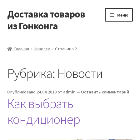
Доставка товаров
Перейти
Перейти
Меню
к
к
из Гонконга
навигации
содержимому
Главная
Главная
Новости
Страница 2
Контакты
Рубрика:
Новости
Корзина
Мой аккаунт
Опубликовано
24.04.2019
от
admin
—
Оставить комментарий
Как выбрать
Новости
кондиционер
Оптовый склад
Оформление заказа