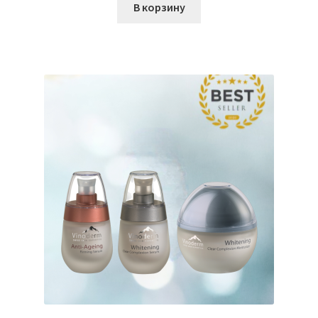
В корзину
кондиционеров по оптовым ценам, ниже рыночных
Продажа кондиционеров
Проектирование систем вентиляции и
кондиционирования
Прокладка трасс для кондиционеров
Сервисное обслуживание кондиционеров
Средства для дезинфекции кондиционеров
Средства для чистки кондиционеров
Услуги альпинистов при установке и обслуживании
кондиционеров