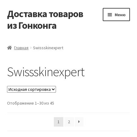
Доставка товаров
Перейти
Перейти
Меню
к
к
из Гонконга
навигации
содержимому
Главная
Главная
Swissskinexpert
Контакты
Swissskinexpert
Корзина
Мой аккаунт
Отображение 1–30 из 45
Новости
Оптовый склад
1
2
Оформление заказа