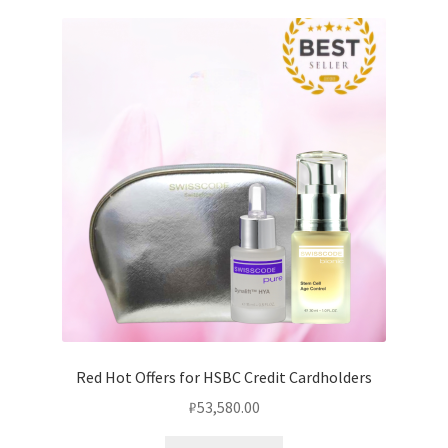
Услуги
Диагностика кондиционеров
Заправка кондиционеров
Монтаж и установка кондиционеров
Монтаж промышленных и полупромышленных
кондиционеров
Монтаж систем ВРВ
Red Hot Offers for HSBC Credit Cardholders
Мульти-сплит-системы и другие сложные решения
₽
53,580.00
Поставка вентиляционного оборудования,