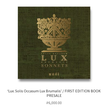
Услуги
Диагностика кондиционеров
Заправка кондиционеров
Монтаж и установка кондиционеров
Монтаж промышленных и полупромышленных
кондиционеров
Монтаж систем ВРВ
‘Lux: Solis Occasum Lux Brumalis’ / FIRST EDITION BOOK
Мульти-сплит-системы и другие сложные решения
PRESALE
₽
6,000.00
Поставка вентиляционного оборудования,