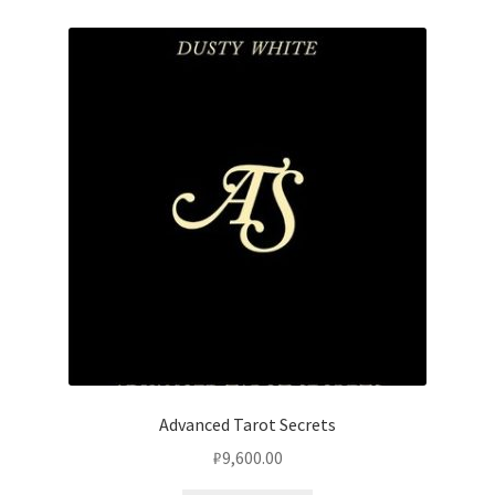
Advanced Tarot Secrets
₽
9,600.00