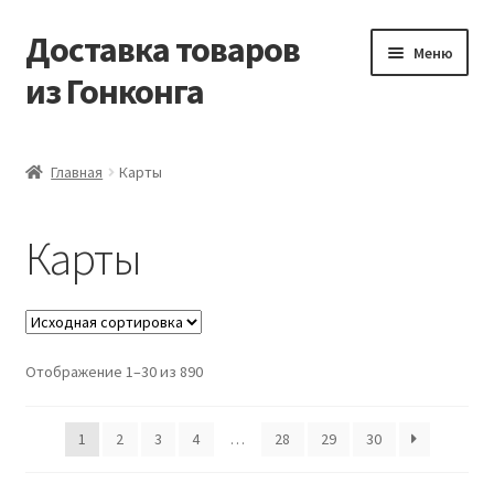
Доставка товаров
Перейти
Перейти
Меню
к
к
из Гонконга
навигации
содержимому
Главная
Главная
Карты
Контакты
Карты
Корзина
Мой аккаунт
Отображение 1–30 из 890
Новости
Оптовый склад
1
2
3
4
…
28
29
30
Оформление заказа