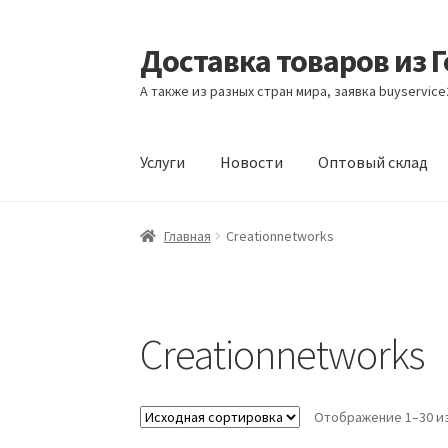
Доставка товаров из 
Перейти
Перейти
к
к
А также из разных стран мира, заявка buyservic
навигации
содержимому
Услуги
Новости
Оптовый склад
Главная
Контакты
Корзина
Мой аккаунт
Но
Главная
Creationnetworks
Creationnetworks
Отображение 1–30 из