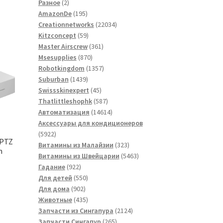
2
товаров
Разное
2
товара
195
AmazonDe
195
товаров
22034
Creationnetworks
22034
59
товара
Kitzconcept
59
товаров
361
Master Airscrew
361
870
товар
Msesupplies
870
товаров
1357
Robotkingdom
1357
1439
товаров
Suburban
1439
товаров
45
Swissskinexpert
45
товаров
587
Thatlittleshophk
587
товаров
14614
Автоматизация
14614
товаров
Аксессуары для кондиционеров
5922
5922
 PTZ
товара
323
Витамины из Малайзии
323
m
товара
5463
Витамины из Швейцарии
5463
922
товара
Гадание
922
товара
550
Для детей
550
902
товаров
Для дома
902
товара
435
Животные
435
товаров
2124
Запчасти из Сингапура
2124
265
товара
Запчасти Сингапур
265