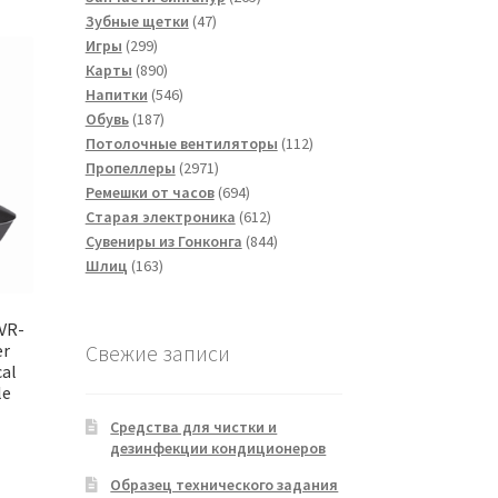
47
товаров
Зубные щетки
47
299
товаров
Игры
299
товаров
890
Карты
890
товаров
546
Напитки
546
187
товаров
Обувь
187
товаров
112
Потолочные вентиляторы
112
2971
товаров
Пропеллеры
2971
товар
694
Ремешки от часов
694
товара
612
Старая электроника
612
товаров
844
Сувениры из Гонконга
844
163
товара
Шлиц
163
товара
VR-
er
Свежие записи
cal
le
Средства для чистки и
дезинфекции кондиционеров
Образец технического задания