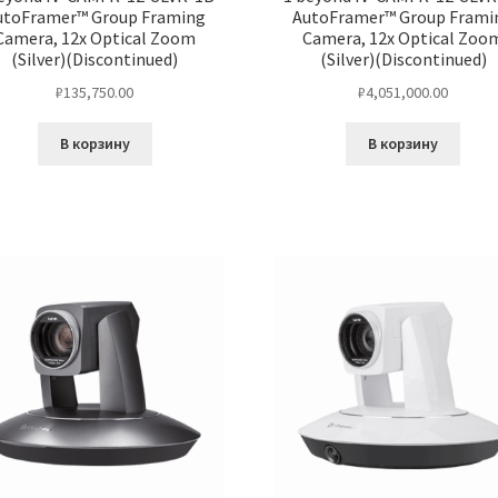
utoFramer™ Group Framing
AutoFramer™ Group Frami
Camera, 12x Optical Zoom
Camera, 12x Optical Zoo
(Silver)(Discontinued)
(Silver)(Discontinued)
₽
135,750.00
₽
4,051,000.00
В корзину
В корзину