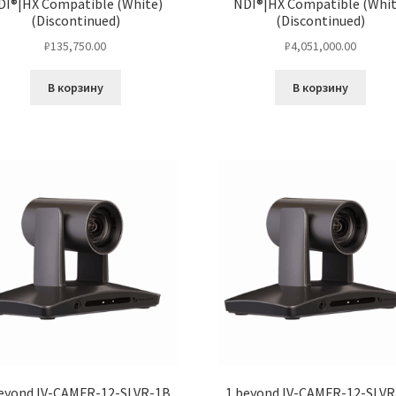
DI®|HX Compatible (White)
NDI®|HX Compatible (Whit
(Discontinued)
(Discontinued)
₽
135,750.00
₽
4,051,000.00
В корзину
В корзину
beyond IV-CAMFR-12-SLVR-1B
1 beyond IV-CAMFR-12-SLVR