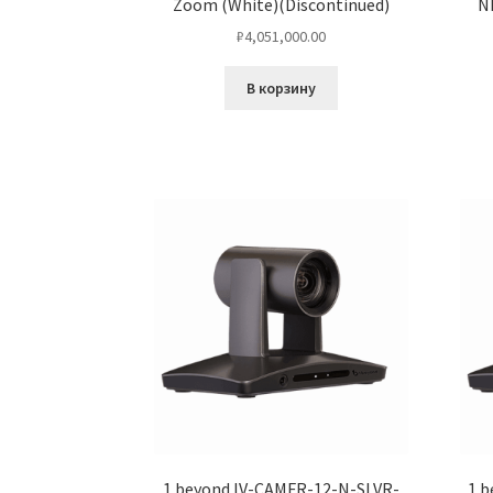
Zoom (White)(Discontinued)
N
₽
4,051,000.00
В корзину
1 beyond IV-CAMFR-12-N-SLVR-
1 