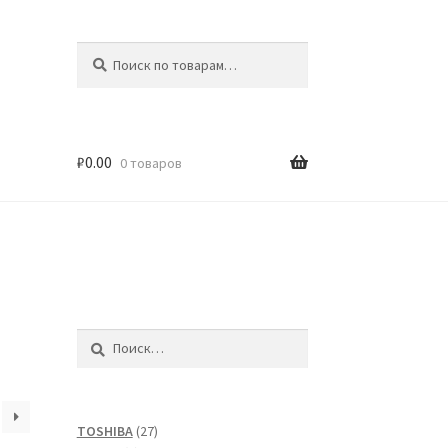
Искать:
Поиск
₽
0.00
0 товаров
Найти:
27
TOSHIBA
27