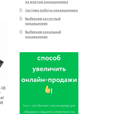
на монтаж кондиционера
Система работы кондиционера
Выбираем кассетный
кондиционер
Выбираем канальный
кондиционер
-1B
r
cal
d)