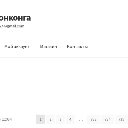
Гонконга
e24@gmail.com
Мой аккаунт
Магазин
Контакты
вости
Оптовый склад
Оформление заказа
Услуги
 22034
1
2
3
4
…
733
734
735