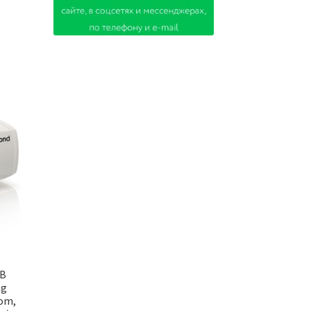
1B
ng
oom,