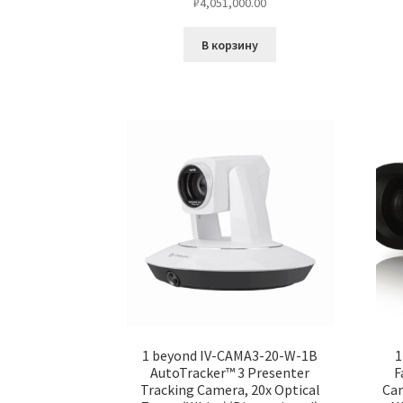
₽
4,051,000.00
В корзину
1 beyond IV-CAMA3-20-W-1B
1
AutoTracker™ 3 Presenter
F
Tracking Camera, 20x Optical
Cam