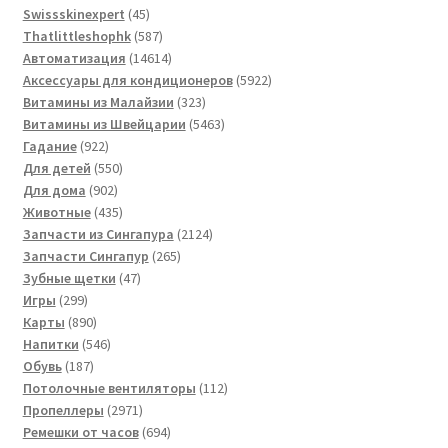
товаров
45
Swissskinexpert
45
кондиционеров по оптовым ценам, ниже рыночных
товаров
587
Thatlittleshophk
587
товаров
14614
Автоматизация
14614
Продажа кондиционеров
товаров
5922
Аксессуары для кондиционеров
5922
323
товара
Витамины из Малайзии
323
товара
5463
Витамины из Швейцарии
5463
Проектирование систем вентиляции и
922
товара
Гадание
922
кондиционирования
товара
550
Для детей
550
902
товаров
Для дома
902
Прокладка трасс для кондиционеров
товара
435
Животные
435
товаров
2124
Запчасти из Сингапура
2124
265
товара
Запчасти Сингапур
265
Сервисное обслуживание кондиционеров
47
товаров
Зубные щетки
47
299
товаров
Игры
299
Средства для дезинфекции кондиционеров
товаров
890
Карты
890
товаров
546
Напитки
546
187
товаров
Обувь
187
Средства для чистки кондиционеров
товаров
112
Потолочные вентиляторы
112
2971
товаров
Пропеллеры
2971
Услуги альпинистов при установке и обслуживании
товар
694
Ремешки от часов
694
кондиционеров