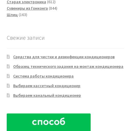
товара
612
Старая электроника
612
товаров
844
Сувениры из Гонконга
844
163
товара
Чистка кондиционеров
Шлиц
163
товара
Свежие записи
Средства для чистки и дезинфекции кондиционеров
Образец технического задания на монтаж кондиционера
Система работы кондиционера
Выбираем кассетный кондиционер
Выбираем канальный кондиционер