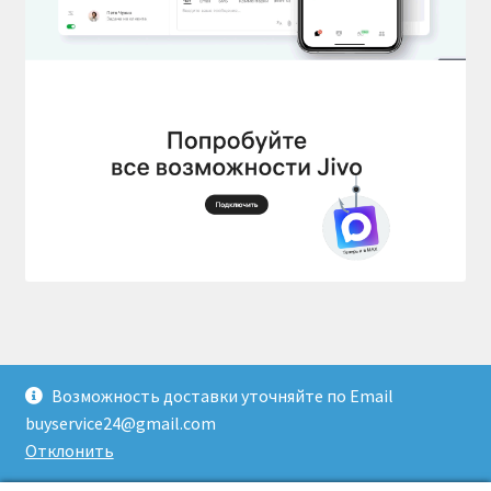
Возможность доставки уточняйте по Email
© Доставка товаров из Гонконга 2026
buyservice24@gmail.com
Создано с помощью WooCommerce
.
Отклонить