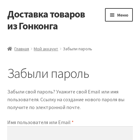
Доставка товаров
Перейти
Перейти
Меню
к
к
из Гонконга
навигации
содержимому
Главная
Главная
Мой аккаунт
Забыли пароль
Контакты
Забыли пароль
Корзина
Мой аккаунт
Забыли свой пароль? Укажите свой Email или имя
пользователя. Ссылку на создание нового пароля вы
Новости
получите по электронной почте.
Обязательно
Имя пользователя или Email
*
Оптовый склад
Оформление заказа