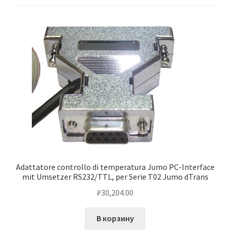
Услуги
Диагностика кондиционеров
Заправка кондиционеров
Монтаж и установка кондиционеров
Монтаж промышленных и полупромышленных
кондиционеров
Adattatore controllo di temperatura Jumo PC-Interface
Монтаж систем ВРВ
mit Umsetzer RS232/TTL, per Serie T02 Jumo dTrans
₽
30,204.00
Мульти-сплит-системы и другие сложные решения
В корзину
Поставка вентиляционного оборудования,