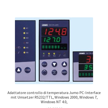
кондиционеров по оптовым ценам, ниже рыночных
Продажа кондиционеров
Проектирование систем вентиляции и
кондиционирования
Прокладка трасс для кондиционеров
Сервисное обслуживание кондиционеров
Средства для дезинфекции кондиционеров
Средства для чистки кондиционеров
Adattatore controllo di temperatura Jumo PC-Interface
mit Umsetzer RS232/TTL, Windows 2000, Windows 7,
Услуги альпинистов при установке и обслуживании
Windows NT 4.0,
кондиционеров