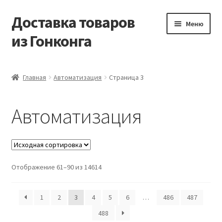
Доставка товаров
Перейти
Перейти
Меню
к
к
из Гонконга
навигации
содержимому
Главная
Главная
Автоматизация
Страница 3
Контакты
Автоматизация
Корзина
Мой аккаунт
Отображение 61–90 из 14614
Новости
Оптовый склад
1
2
3
4
5
6
…
486
487
488
Оформление заказа