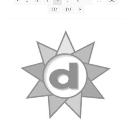
1
2
3
4
5
6
7
…
181
182
183
Услуги
Диагностика кондиционеров
Заправка кондиционеров
Монтаж и установка кондиционеров
Монтаж промышленных и полупромышленных
кондиционеров
Монтаж систем ВРВ
Мульти-сплит-системы и другие сложные решения
Поставка вентиляционного оборудования,