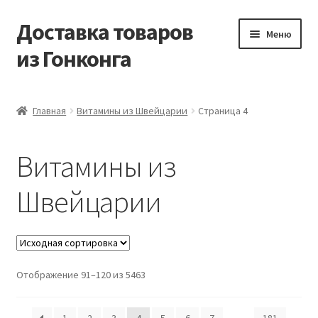
Доставка товаров
Перейти
Перейти
Меню
к
к
из Гонконга
навигации
содержимому
Главная
Главная
Витамины из Швейцарии
Страница 4
Контакты
Витамины из
Корзина
Швейцарии
Мой аккаунт
Новости
Отображение 91–120 из 5463
Оптовый склад
Оформление заказа