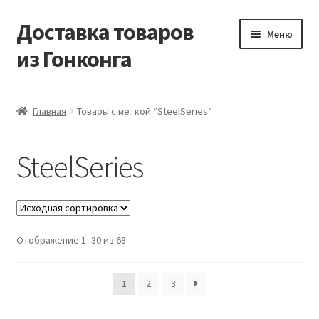
Доставка товаров
Перейти
Перейти
Меню
к
к
из Гонконга
навигации
содержимому
Главная
Главная
Товары с меткой “SteelSeries”
Контакты
SteelSeries
Корзина
Мой аккаунт
Отображение 1–30 из 68
Новости
Оптовый склад
1
2
3
Оформление заказа