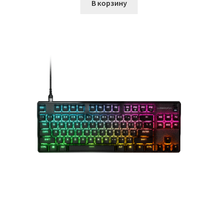
В корзину
кондиционеров по оптовым ценам, ниже рыночных
Продажа кондиционеров
Проектирование систем вентиляции и
кондиционирования
Прокладка трасс для кондиционеров
Сервисное обслуживание кондиционеров
Средства для дезинфекции кондиционеров
Средства для чистки кондиционеров
Услуги альпинистов при установке и обслуживании
кондиционеров