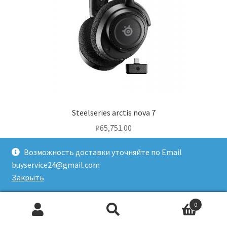
Steelseries arctis nova 7
₽
65,751.00
Возможность доставки уточняйте по Email
В корзину
buyservice24@gmail.com
Закрыть
0
Искать:
Поиск