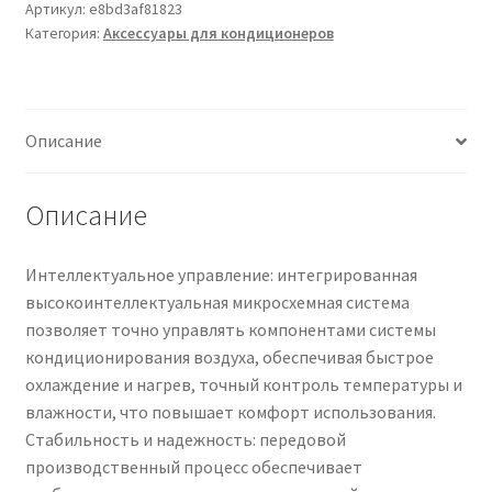
управления
Артикул:
e8bd3af81823
Категория:
Аксессуары для кондиционеров
модулем
Чистка кондиционеров
IPM,
совместимая
с
Описание
кондиционерами
Haier,
запасная
Описание
часть
для
Интеллектуальное управление: интегрированная
регулировки
высокоинтеллектуальная микросхемная система
платы
позволяет точно управлять компонентами системы
инверторной
кондиционирования воздуха, обеспечивая быстрое
цепи.
охлаждение и нагрев, точный контроль температуры и
влажности, что повышает комфорт использования.
Стабильность и надежность: передовой
производственный процесс обеспечивает