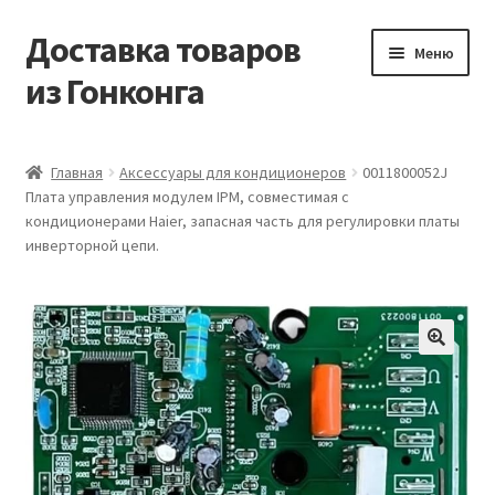
Доставка товаров
Перейти
Перейти
Меню
к
к
из Гонконга
навигации
содержимому
Главная
Главная
Аксессуары для кондиционеров
0011800052J
Плата управления модулем IPM, совместимая с
Контакты
кондиционерами Haier, запасная часть для регулировки платы
инверторной цепи.
Корзина
Мой аккаунт
Новости
Оптовый склад
Оформление заказа