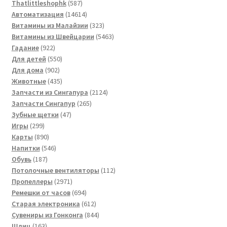
товаров
587
Thatlittleshophk
587
товаров
14614
Автоматизация
14614
товаров
323
Витамины из Малайзии
323
товара
5463
Витамины из Швейцарии
5463
922
товара
Гадание
922
товара
550
Для детей
550
902
товаров
Для дома
902
товара
435
Животные
435
товаров
2124
Запчасти из Сингапура
2124
265
товара
Запчасти Сингапур
265
47
товаров
Зубные щетки
47
299
товаров
Игры
299
товаров
890
Карты
890
товаров
546
Напитки
546
187
товаров
Обувь
187
товаров
112
Потолочные вентиляторы
112
2971
товаров
Пропеллеры
2971
товар
694
Ремешки от часов
694
товара
612
Старая электроника
612
товаров
844
Сувениры из Гонконга
844
163
товара
Шлиц
163