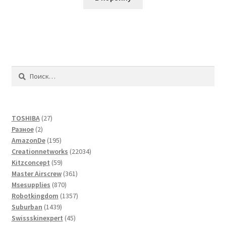
Найти:
27
TOSHIBA
27
2
товаров
Разное
2
товара
195
AmazonDe
195
товаров
22034
Creationnetworks
22034
59
товара
Kitzconcept
59
товаров
361
Master Airscrew
361
870
товар
Msesupplies
870
товаров
1357
Robotkingdom
1357
1439
товаров
Suburban
1439
товаров
45
Swissskinexpert
45