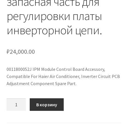
запасная часть для
кондиционеров по оптовым ценам, ниже рыночных
регулировки платы
Продажа кондиционеров
инверторной цепи.
Проектирование систем вентиляции и
кондиционирования
₽
24,000.00
Прокладка трасс для кондиционеров
0011800052J IPM Module Control Board Accessory,
Сервисное обслуживание кондиционеров
Compatible For Haier Air Conditioner, Inverter Circuit PCB
Adjustment Component Spare Part.
Средства для дезинфекции кондиционеров
Количество
В корзину
Средства для чистки кондиционеров
товара
0011800052J
Услуги альпинистов при установке и обслуживании
Плата
кондиционеров