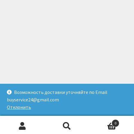
Возможность доставки уточняйте по Email
© Доставка товаров из Гонконга 2026
buyservice24@gmail.com
Создано с помощью WooCommerce
.
Отклонить
0
Искать:
Поиск