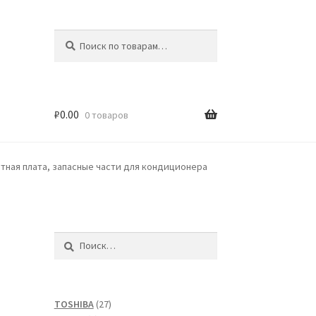
Искать:
Поиск
₽
0.00
0 товаров
тная плата, запасные части для кондиционера
Найти:
27
TOSHIBA
27