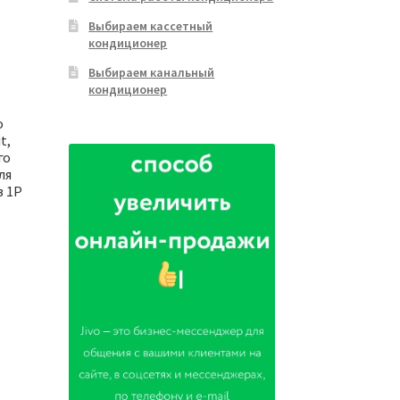
Выбираем кассетный
кондиционер
Выбираем канальный
кондиционер
о
t,
го
ля
 1P