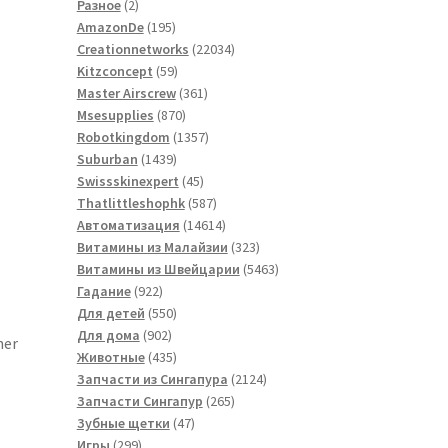
2
товаров
Разное
2
товара
195
AmazonDe
195
товаров
22034
Creationnetworks
22034
59
товара
Kitzconcept
59
товаров
361
Master Airscrew
361
870
товар
Msesupplies
870
товаров
1357
Robotkingdom
1357
1439
товаров
Suburban
1439
товаров
45
Swissskinexpert
45
товаров
587
Thatlittleshophk
587
товаров
14614
Автоматизация
14614
товаров
323
Витамины из Малайзии
323
товара
5463
Витамины из Швейцарии
5463
922
товара
Гадание
922
товара
550
Для детей
550
902
товаров
Для дома
902
ner
товара
435
Животные
435
товаров
2124
Запчасти из Сингапура
2124
265
товара
Запчасти Сингапур
265
47
товаров
Зубные щетки
47
299
товаров
Игры
299