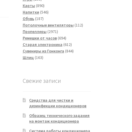
товаров
890
Карты
890
товаров
546
Напитки
546
187
товаров
Обувь
187
товаров
112
Потолочные вентиляторы
112
2971
товаров
Пропеллеры
2971
товар
694
Ремешки от часов
694
товара
612
Старая электроника
612
товаров
844
Сувениры из Гонконга
844
163
товара
Шлиц
163
товара
е
Свежие записи
Средства для чистки и
дезинфекции кондиционеров
Образец технического задания
на монтаж кондиционера
Система работы кондиционера