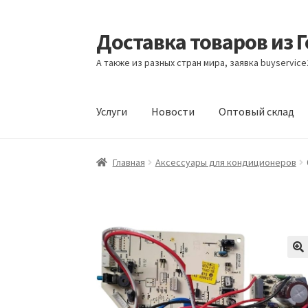
Доставка товаров из 
Перейти
Перейти
к
к
А также из разных стран мира, заявка buyservic
навигации
содержимому
Услуги
Новости
Оптовый склад
Главная
Контакты
Корзина
Мой аккаунт
Но
Главная
Аксессуары для кондиционеров