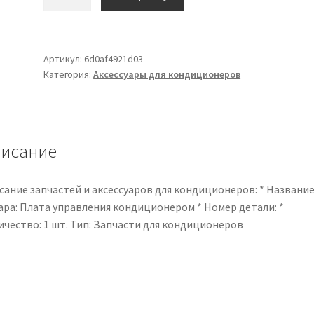
товара
0011800110B
Плата
управления
Артикул:
6d0af4921d03
Категория:
Аксессуары для кондиционеров
внутренним
блоком
кондиционера,
печатная
плата,
исание
запасные
части
сание запчастей и аксессуаров для кондиционеров: * Названи
для
ара: Плата управления кондиционером * Номер детали: *
кондиционера
ичество: 1 шт. Тип: Запчасти для кондиционеров