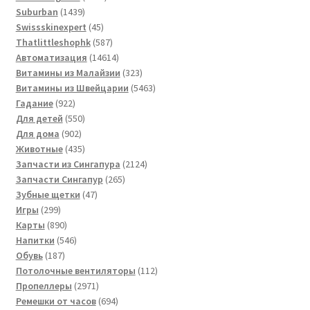
1439
товаров
Suburban
1439
товаров
45
Swissskinexpert
45
товаров
587
Thatlittleshophk
587
товаров
14614
Автоматизация
14614
товаров
323
Витамины из Малайзии
323
товара
5463
Витамины из Швейцарии
5463
922
товара
Гадание
922
товара
550
Для детей
550
902
товаров
Для дома
902
товара
435
Животные
435
товаров
2124
Запчасти из Сингапура
2124
265
товара
Запчасти Сингапур
265
47
товаров
Зубные щетки
47
299
товаров
Игры
299
товаров
890
Карты
890
товаров
546
Напитки
546
187
товаров
Обувь
187
товаров
112
Потолочные вентиляторы
112
2971
товаров
Пропеллеры
2971
товар
694
Ремешки от часов
694