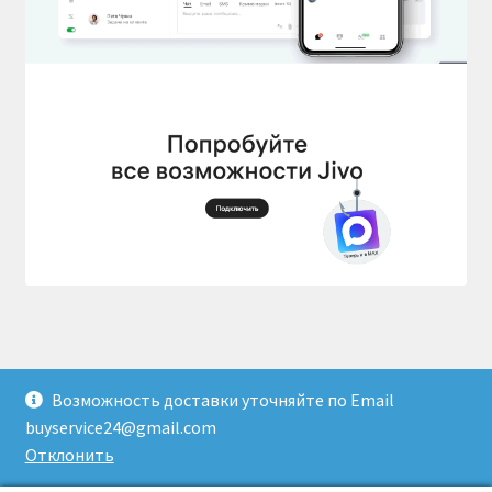
Возможность доставки уточняйте по Email
© Доставка товаров из Гонконга 2026
buyservice24@gmail.com
Создано с помощью WooCommerce
.
Отклонить