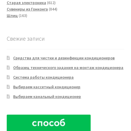
товара
612
Старая электроника
612
товаров
844
Сувениры из Гонконга
844
163
товара
Шлиц
163
товара
Свежие записи
Средства для чистки и дезинфекции кондиционеров
Образец технического задания на монтаж кондиционера
Система работы кондиционера
Выбираем кассетный кондиционер
Выбираем канальный кондиционер