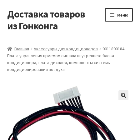
Доставка товаров
Перейти
Перейти
Меню
к
к
из Гонконга
навигации
содержимому
Главная
Главная
Аксессуары для кондиционеров
0011800184
Плата управления приемом сигнала внутреннего блока
Контакты
кондиционера, плата дисплея, компоненты системы
кондиционирования воздуха
Корзина
Мой аккаунт
Новости
Оптовый склад
Оформление заказа