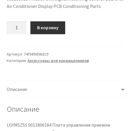
Air Conditioner Display PCB Conditioning Parts
Чистка кондиционеров
Количество
В корзину
товара
0011800184
Плата
управления
Артикул:
74f949d06d19
Категория:
Аксессуары для кондиционеров
приемом
сигнала
внутреннего
блока
Описание
кондиционера,
плата
дисплея,
Описание
компоненты
системы
LGYMSZSS 0011800184 Плата управления приемом
кондиционирования