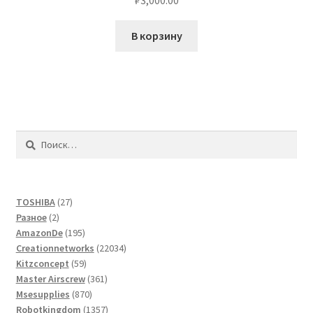
₽
3,000.00
В корзину
Найти:
27
TOSHIBA
27
2
товаров
Разное
2
товара
195
AmazonDe
195
товаров
22034
Creationnetworks
22034
59
товара
Kitzconcept
59
товаров
361
Master Airscrew
361
870
товар
Msesupplies
870
товаров
1357
Robotkingdom
1357