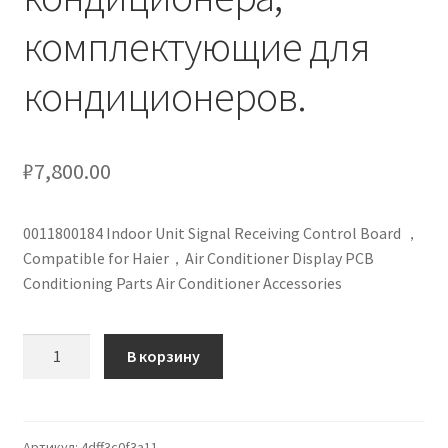
кондиционеров по оптовым ценам, ниже рыночных
комплектующие для
Продажа кондиционеров
кондиционеров.
Проектирование систем вентиляции и
кондиционирования
₽
7,800.00
Прокладка трасс для кондиционеров
0011800184 Indoor Unit Signal Receiving Control Board ，
Compatible for Haier，Air Conditioner Display PCB
Сервисное обслуживание кондиционеров
Conditioning Parts Air Conditioner Accessories
Средства для дезинфекции кондиционеров
Количество
В корзину
Средства для чистки кондиционеров
товара
0011800184
Услуги альпинистов при установке и обслуживании
Плата
кондиционеров
управления
Артикул:
4dff3c0f3a11