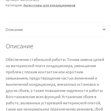
Категория:
Аксессуары для кондиционеров
приемом
сигнала
Чистка кондиционеров
внутреннего
блока,
Описание
совместима
с
Haier,
Описание
плата
дисплея
Обеспечение стабильной работы: Точная замена цепей
кондиционера,
на материнской плате кондиционера, уменьшение
комплектующие
проблем с плохим контактом или коротким
для
замыканием, предотвращение частых включений и
кондиционеров.
выключений кондиционера, внезапных остановок и
других сбоев, а также повышение надежности работы.
Восстановление всех функций: Устранение сбоев в
работе, вызванных устаревшей материнской платой,
таких как ненормальное переключение режимов, сбой