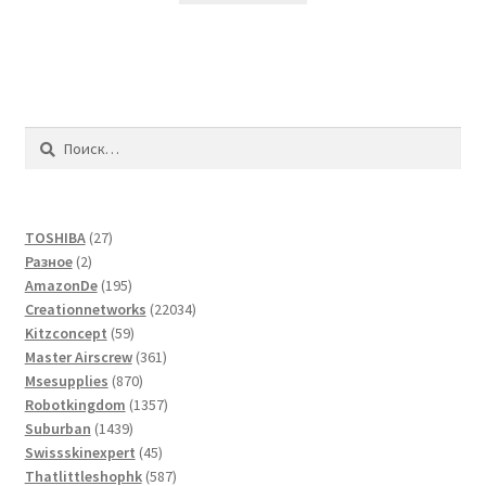
Найти:
27
TOSHIBA
27
2
товаров
Разное
2
товара
195
AmazonDe
195
товаров
22034
Creationnetworks
22034
59
товара
Kitzconcept
59
товаров
361
Master Airscrew
361
870
товар
Msesupplies
870
товаров
1357
Robotkingdom
1357
1439
товаров
Suburban
1439
товаров
45
Swissskinexpert
45
товаров
587
Thatlittleshophk
587