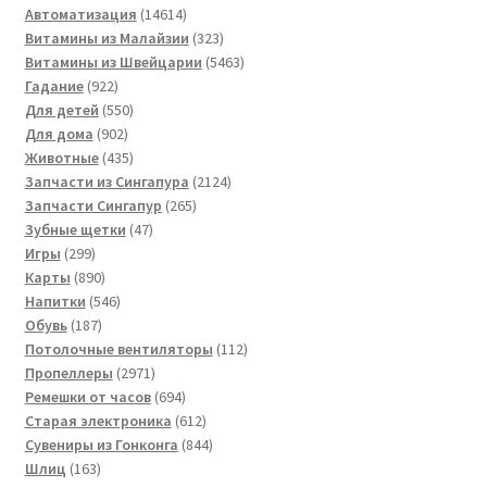
товаров
14614
Автоматизация
14614
товаров
323
Витамины из Малайзии
323
товара
5463
Витамины из Швейцарии
5463
922
товара
Гадание
922
товара
550
Для детей
550
902
товаров
Для дома
902
товара
435
Животные
435
товаров
2124
Запчасти из Сингапура
2124
265
товара
Запчасти Сингапур
265
47
товаров
Зубные щетки
47
299
товаров
Игры
299
товаров
890
Карты
890
товаров
546
Напитки
546
187
товаров
Обувь
187
товаров
112
Потолочные вентиляторы
112
2971
товаров
Пропеллеры
2971
товар
694
Ремешки от часов
694
товара
612
Старая электроника
612
товаров
844
Сувениры из Гонконга
844
163
товара
Шлиц
163