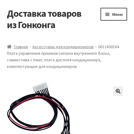
Доставка товаров
Перейти
Перейти
Меню
к
к
из Гонконга
навигации
содержимому
Главная
Главная
Аксессуары для кондиционеров
0011800184
Плата управления приемом сигнала внутреннего блока,
Контакты
совместима с Haier, плата дисплея кондиционера,
комплектующие для кондиционеров.
Корзина
Мой аккаунт
Новости
Оптовый склад
Оформление заказа