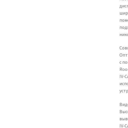
дисп
шир
пом
под
ник
Сов
Опт
с п
Room
IV‑
исп
уст
Вид
Выс
выв
IV‑