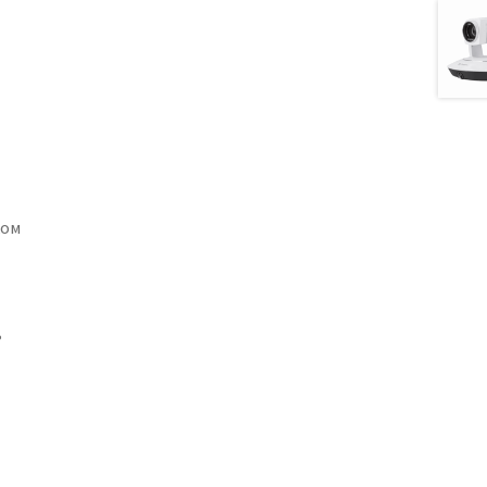
ком
ь