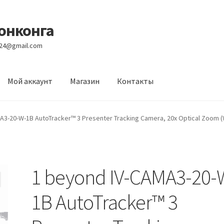
Гонконга
e24@gmail.com
Мой аккаунт
Магазин
Контакты
вости
Оптовый склад
Оформление заказа
Услуги
A3-20-W-1B AutoTracker™ 3 Presenter Tracking Camera, 20x Optical Zoom (
1 beyond IV-CAMA3-20-
1B AutoTracker™ 3