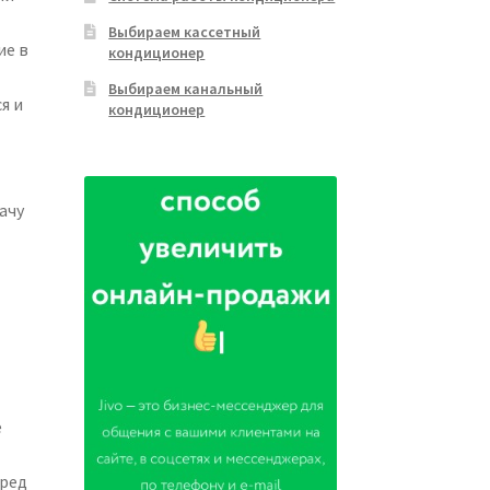
Выбираем кассетный
ие в
кондиционер
Выбираем канальный
я и
кондиционер
ачу
е
еред