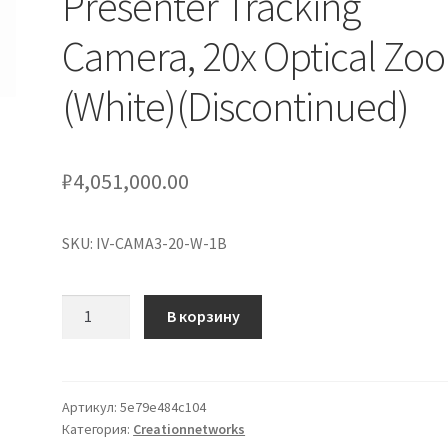
Presenter Tracking
Camera, 20x Optical Zo
(White)(Discontinued)
₽
4,051,000.00
SKU: IV-CAMA3-20-W-1B
Количество
В корзину
товара
1
beyond
IV-
Артикул:
5e79e484c104
Категория:
Creationnetworks
CAMA3-