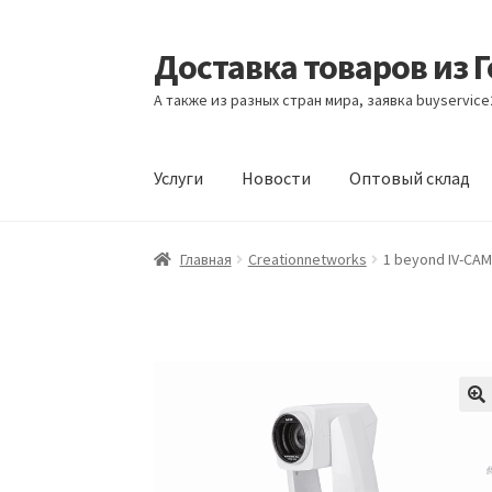
Доставка товаров из 
Перейти
Перейти
к
к
А также из разных стран мира, заявка buyservic
навигации
содержимому
Услуги
Новости
Оптовый склад
Главная
Контакты
Корзина
Мой аккаунт
Но
Главная
Creationnetworks
1 beyond IV-CAM