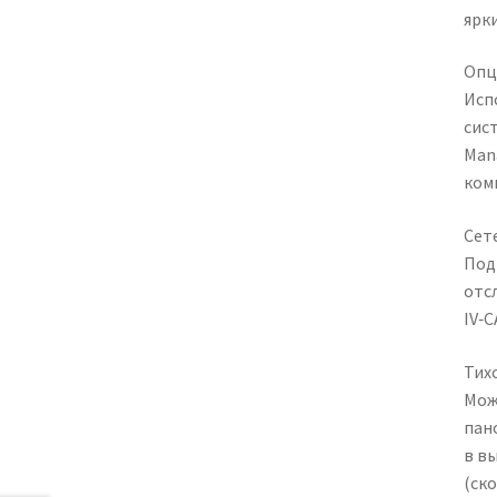
ярк
Опц
Исп
сис
Man
ком
Сет
Под
отс
IV‑C
Тих
Мож
пан
в в
(ск