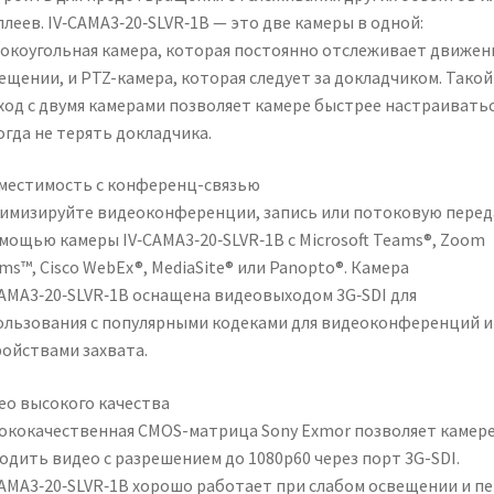
леев. IV‑CAMA3‑20‑SLVR‑1B — это две камеры в одной:
окоугольная камера, которая постоянно отслеживает движен
ещении, и PTZ-камера, которая следует за докладчиком. Такой
ход с двумя камерами позволяет камере быстрее настраиватьс
огда не терять докладчика.
местимость с конференц-связью
имизируйте видеоконференции, запись или потоковую перед
омощью камеры IV‑CAMA3‑20‑SLVR‑1B с Microsoft Teams®, Zoom
s™, Cisco WebEx®, MediaSite® или Panopto®. Камера
CAMA3‑20‑SLVR‑1B оснащена видеовыходом 3G‑SDI для
ользования с популярными кодеками для видеоконференций и
ройствами захвата.
ео высокого качества
ококачественная CMOS-матрица Sony Exmor позволяет камер
одить видео с разрешением до 1080p60 через порт 3G-SDI.
CAMA3‑20‑SLVR‑1B хорошо работает при слабом освещении и п