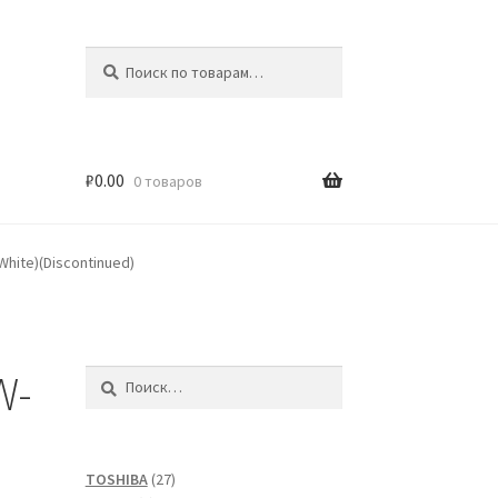
Искать:
Поиск
₽
0.00
0 товаров
White)(Discontinued)
W-
Найти:
27
TOSHIBA
27