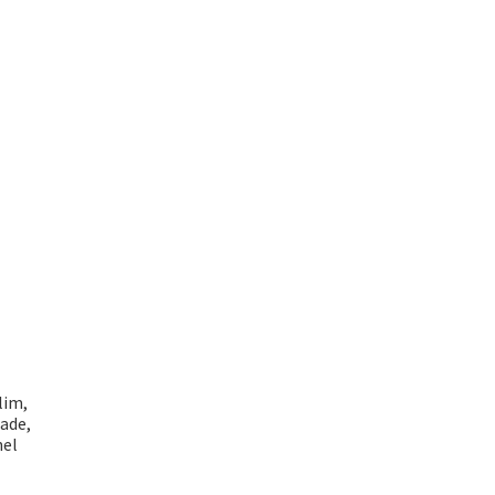
lim,
ade,
nel