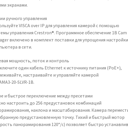
ими экранами.
ии ручного управления
ользуйте VISCA over IP для управления камерой с помощью
темы управления Crestron®. Программное обеспечение 1B Cam
ager включено в комплект поставки для упрощения настройки
пьютера в сети.
евая мощность, поток и контроль
ключите один кабель Ethernet к источнику питания (PoE+),
леживайте, настраивайте и управляйте камерой
AMA3‑20‑SLVR‑1B.
ое и быстрое переключение между пресетами
но настроить до 256 предустановок комбинаций
орамирования, наклона и масштабирования. Камера перемест
ыбранную предустановленную точку. Тихий и быстрый мотор
орость панорамирования 120°/с) позволяет быстро устанавли