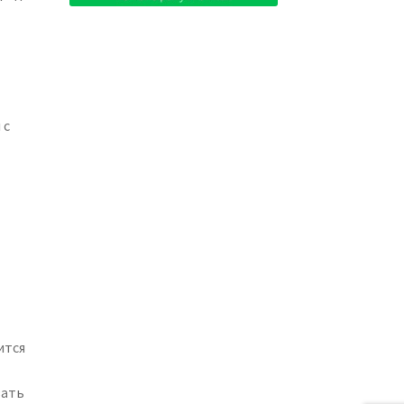
 с
ится
вать