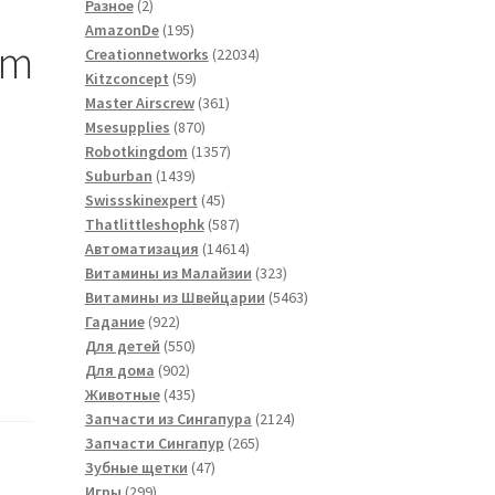
2
товаров
Разное
2
товара
195
AmazonDe
195
om
товаров
22034
Creationnetworks
22034
59
товара
Kitzconcept
59
товаров
361
Master Airscrew
361
870
товар
Msesupplies
870
товаров
1357
Robotkingdom
1357
1439
товаров
Suburban
1439
товаров
45
Swissskinexpert
45
товаров
587
Thatlittleshophk
587
товаров
14614
Автоматизация
14614
товаров
323
Витамины из Малайзии
323
товара
5463
Витамины из Швейцарии
5463
922
товара
Гадание
922
товара
550
Для детей
550
902
товаров
Для дома
902
товара
435
Животные
435
товаров
2124
Запчасти из Сингапура
2124
265
товара
Запчасти Сингапур
265
47
товаров
Зубные щетки
47
299
товаров
Игры
299