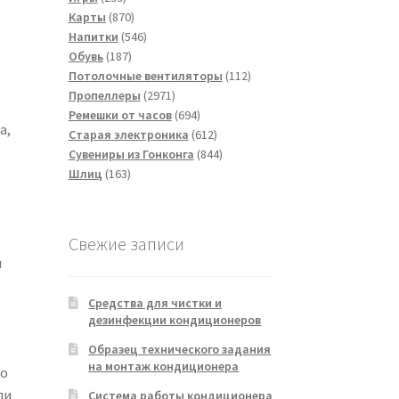
товаров
870
Карты
870
товаров
546
Напитки
546
187
товаров
Обувь
187
товаров
112
Потолочные вентиляторы
112
2971
товаров
Пропеллеры
2971
товар
694
Ремешки от часов
694
а,
товара
612
Старая электроника
612
товаров
844
Сувениры из Гонконга
844
163
товара
Шлиц
163
товара
Свежие записи
я
Средства для чистки и
дезинфекции кондиционеров
Образец технического задания
на монтаж кондиционера
ко
ли
Система работы кондиционера