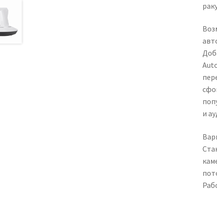
рак
Воз
авт
Доб
Aut
пер
сфо
поп
и а
Вар
Ста
кам
пот
Раб