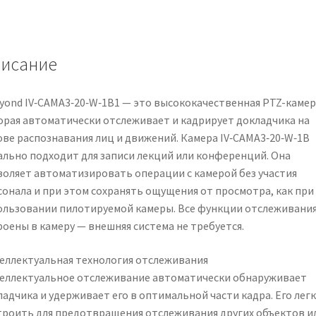
20-
W-
1B
AutoTracker™
исание
3
Presenter
eyond IV‑CAMA3‑20‑W‑1B1 — это высококачественная PTZ-камер
Tracking
орая автоматически отслеживает и кадрирует докладчика на
Camera,
ове распознавания лиц и движений. Камера IV‑CAMA3‑20‑W‑1B
20x
ально подходит для записи лекций или конференций. Она
Optical
воляет автоматизировать операции с камерой без участия
Zoom
сонала и при этом сохранять ощущения от просмотра, как при
(White)
ользовании пилотируемой камеры. Все функции отслеживани
(Discontinued)
роены в камеру — внешняя система не требуется.
еллектуальная технология отслеживания
еллектуальное отслеживание автоматически обнаруживает
ладчика и удерживает его в оптимальной части кадра. Его лег
троить для предотвращения отслеживания других объектов и