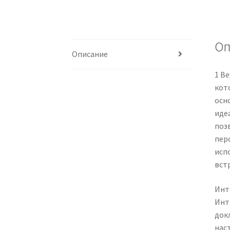
Оп
Описание
1 B
кот
осн
иде
поз
пер
исп
вст
Инт
Инт
док
нас