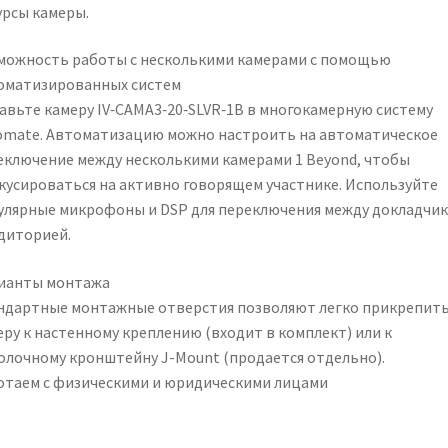
урсы камеры.
можность работы с несколькими камерами с помощью
оматизированных систем
авьте камеру IV‑CAMA3‑20‑SLVR‑1B в многокамерную систему
omate. Автоматизацию можно настроить на автоматическое
еключение между несколькими камерами 1 Beyond, чтобы
кусироваться на активно говорящем участнике. Используйте
улярные микрофоны и DSP для переключения между докладчи
удиторией.
ианты монтажа
ндартные монтажные отверстия позволяют легко прикрепит
еру к настенному креплению (входит в комплект) или к
олочному кронштейну J-Mount (продается отдельно).
отаем с физическими и юридическими лицами