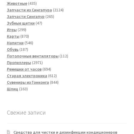
товара
435
Животные
435
товаров
2124
Запчасти из Сингапура
2124
265
товара
Запчасти Сингапур
265
47
товаров
Зубные щетки
47
299
товаров
Игры
299
товаров
870
Карты
870
товаров
546
Напитки
546
187
товаров
Обувь
187
товаров
112
Потолочные вентиляторы
112
2971
товаров
Пропеллеры
2971
товар
694
Ремешки от часов
694
товара
612
Старая электроника
612
товаров
844
Сувениры из Гонконга
844
163
товара
Шлиц
163
товара
Свежие записи
Средства для чистки и дезинфекции кондиционеров