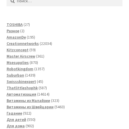
27
TOSHIBA
27
2
товаров
Разное
2
товара
195
AmazonDe
195
товаров
22034
Creationnetworks
22034
59
товара
Kitzconcept
59
товаров
361
Master Airscrew
361
870
товар
Msesupplies
870
товаров
1357
Robotkingdom
1357
1439
товаров
Suburban
1439
товаров
45
Swissskinexpert
45
товаров
587
Thatlittleshophk
587
товаров
14614
Автоматизация
14614
товаров
323
Витамины из Малайзии
323
товара
5463
Витамины из Швейцарии
5463
922
товара
Гадание
922
товара
550
Для детей
550
902
товаров
Для дома
902