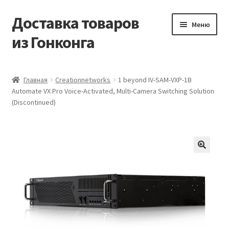
Доставка товаров
Перейти
Перейти
Меню
к
к
из Гонконга
навигации
содержимому
Главная
Главная
Creationnetworks
1 beyond IV-SAM-VXP-1B
Automate VX Pro Voice-Activated, Multi-Camera Switching Solution
Контакты
(Discontinued)
Корзина
Мой аккаунт
Новости
Оптовый склад
Оформление заказа