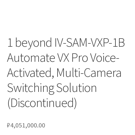
Услуги
Диагностика кондиционеров
1 beyond IV-SAM-VXP-1B
Заправка кондиционеров
Automate VX Pro Voice-
Монтаж и установка кондиционеров
Activated, Multi-Camera
Монтаж промышленных и полупромышленных
Switching Solution
кондиционеров
(Discontinued)
Монтаж систем ВРВ
Мульти-сплит-системы и другие сложные решения
₽
4,051,000.00
Поставка вентиляционного оборудования,