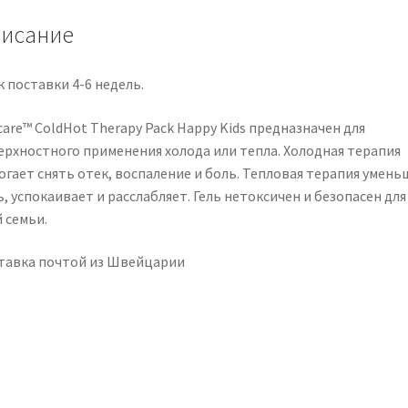
Kids
исание
2
Stk
 поставки 4-6 недель.
are™ ColdHot Therapy Pack Happy Kids предназначен для
ерхностного применения холода или тепла. Холодная терапия
огает снять отек, воспаление и боль. Тепловая терапия умень
, успокаивает и расслабляет. Гель нетоксичен и безопасен для
 семьи.
тавка почтой из Швейцарии