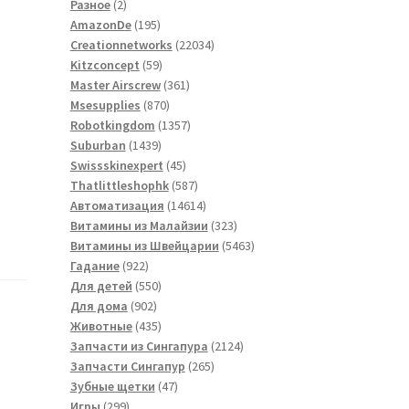
2
товаров
Разное
2
товара
195
AmazonDe
195
товаров
22034
Creationnetworks
22034
59
товара
Kitzconcept
59
товаров
361
Master Airscrew
361
870
товар
Msesupplies
870
товаров
1357
Robotkingdom
1357
1439
товаров
Suburban
1439
товаров
45
Swissskinexpert
45
товаров
587
Thatlittleshophk
587
товаров
14614
Автоматизация
14614
товаров
323
Витамины из Малайзии
323
товара
5463
Витамины из Швейцарии
5463
922
товара
Гадание
922
товара
550
Для детей
550
902
товаров
Для дома
902
товара
435
Животные
435
товаров
2124
Запчасти из Сингапура
2124
265
товара
Запчасти Сингапур
265
47
товаров
Зубные щетки
47
299
товаров
Игры
299