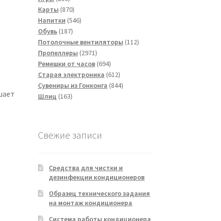
товаров
870
Карты
870
товаров
546
Напитки
546
187
товаров
Обувь
187
товаров
112
Потолочные вентиляторы
112
2971
товаров
Пропеллеры
2971
товар
694
Ремешки от часов
694
товара
612
Старая электроника
612
товаров
844
Сувениры из Гонконга
844
шает
163
товара
Шлиц
163
товара
Свежие записи
Средства для чистки и
дезинфекции кондиционеров
Образец технического задания
на монтаж кондиционера
Система работы кондиционера