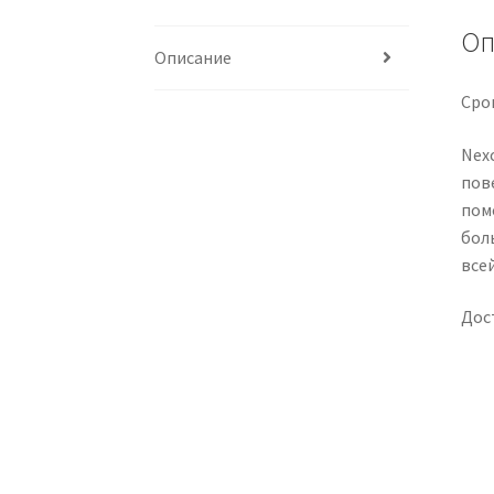
Оп
Описание
Срок
Nexc
пов
пом
боль
всей
Дос