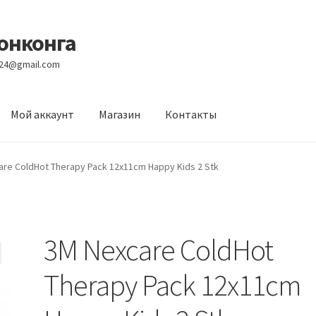
Гонконга
e24@gmail.com
Мой аккаунт
Магазин
Контакты
вости
Оптовый склад
Оформление заказа
Услуги
are ColdHot Therapy Pack 12x11cm Happy Kids 2 Stk
3M Nexcare ColdHot
Therapy Pack 12x11cm