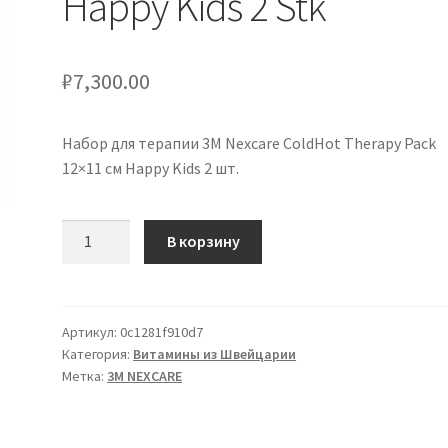
Happy Kids 2 Stk
₽
7,300.00
Набор для терапии 3M Nexcare ColdHot Therapy Pack
12×11 см Happy Kids 2 шт.
Количество
В корзину
товара
3M
Nexcare
ColdHot
Артикул:
0c1281f910d7
Категория:
Витамины из Швейцарии
Therapy
Метка:
3M NEXCARE
Pack
12x11cm
Happy