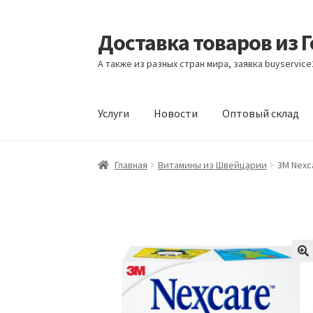
Доставка товаров из 
Перейти
Перейти
к
к
А также из разных стран мира, заявка buyservic
навигации
содержимому
Услуги
Новости
Оптовый склад
Главная
Контакты
Корзина
Мой аккаунт
Но
Главная
Витамины из Швейцарии
3M Nexc