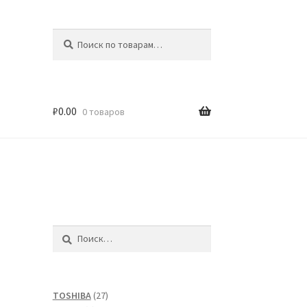
Искать:
Поиск
₽
0.00
0 товаров
Найти:
27
TOSHIBA
27