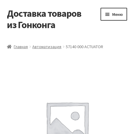
Доставка товаров
Перейти
Перейти
Меню
к
к
из Гонконга
навигации
содержимому
Главная
Главная
Автоматизация
57140 000 ACTUATOR
Контакты
Корзина
Мой аккаунт
Новости
Оптовый склад
Оформление заказа