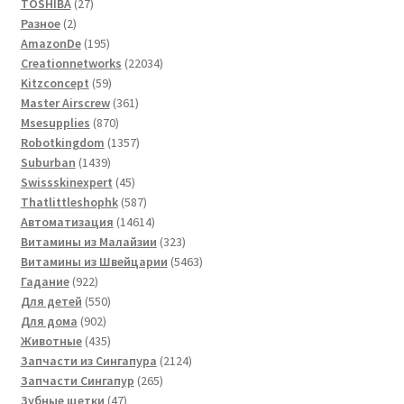
27
TOSHIBA
27
2
товаров
Разное
2
товара
195
AmazonDe
195
товаров
22034
Creationnetworks
22034
59
товара
Kitzconcept
59
товаров
361
Master Airscrew
361
870
товар
Msesupplies
870
товаров
1357
Robotkingdom
1357
1439
товаров
Suburban
1439
товаров
45
Swissskinexpert
45
товаров
587
Thatlittleshophk
587
товаров
14614
Автоматизация
14614
товаров
323
Витамины из Малайзии
323
товара
5463
Витамины из Швейцарии
5463
922
товара
Гадание
922
товара
550
Для детей
550
902
товаров
Для дома
902
товара
435
Животные
435
товаров
2124
Запчасти из Сингапура
2124
265
товара
Запчасти Сингапур
265
47
товаров
Зубные щетки
47