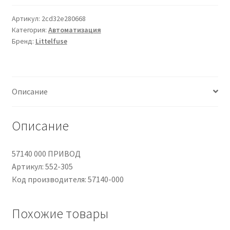
000
кондиционеров по оптовым ценам, ниже рыночных
ACTUATOR
Артикул:
2cd32e280668
Категория:
Автоматизация
Продажа кондиционеров
Бренд:
Littelfuse
Проектирование систем вентиляции и
кондиционирования
Описание
Прокладка трасс для кондиционеров
Описание
Сервисное обслуживание кондиционеров
57140 000 ПРИВОД
Средства для дезинфекции кондиционеров
Артикул: 552-305
Код производителя: 57140-000
Средства для чистки кондиционеров
Похожие товары
Услуги альпинистов при установке и обслуживании
кондиционеров