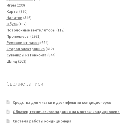
299
товаров
Игры
299
товаров
870
Карты
870
товаров
546
Напитки
546
187
товаров
Обувь
187
товаров
112
Потолочные вентиляторы
112
2971
товаров
Пропеллеры
2971
товар
694
Ремешки от часов
694
товара
612
Старая электроника
612
товаров
844
Сувениры из Гонконга
844
163
товара
Шлиц
163
товара
Свежие записи
Средства для чистки и дезинфекции кондиционеров
Образец технического задания на монтаж кондиционера
Система работы кондиционера