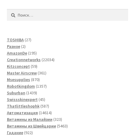
Найти:
27
TOSHIBA
27
2
товаров
Разное
2
товара
195
AmazonDe
195
товаров
22034
Creationnetworks
22034
59
товара
Kitzconcept
59
товаров
361
Master Airscrew
361
870
товар
Msesupplies
870
товаров
1357
Robotkingdom
1357
1439
товаров
Suburban
1439
товаров
45
Swissskinexpert
45
товаров
587
Thatlittleshophk
587
товаров
14614
Автоматизация
14614
товаров
323
Витамины из Малайзии
323
товара
5463
Витамины из Швейцарии
5463
922
товара
Гадание
922