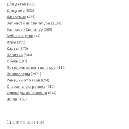
товара
550
Для детей
550
902
товаров
Для дома
902
товара
435
Животные
435
товаров
2124
Запчасти из Сингапура
2124
265
товара
Запчасти Сингапур
265
47
товаров
Зубные щетки
47
299
товаров
Игры
299
товаров
870
Карты
870
товаров
546
Напитки
546
187
товаров
Обувь
187
товаров
112
Потолочные вентиляторы
112
2971
товаров
Пропеллеры
2971
товар
694
Ремешки от часов
694
товара
612
Старая электроника
612
товаров
844
Сувениры из Гонконга
844
163
товара
Шлиц
163
товара
Свежие записи