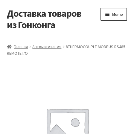
Доставка товаров
Перейти
Перейти
Меню
к
к
из Гонконга
навигации
содержимому
Главная
Главная
Автоматизация
8THERMOCOUPLE MODBUS RS485
REMOTE I/O
Контакты
Корзина
Мой аккаунт
Новости
Оптовый склад
Оформление заказа