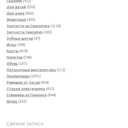
922
товара
Гадание
922
товара
550
Для детей
550
902
товаров
Для дома
902
товара
435
Животные
435
товаров
2124
Запчасти из Сингапура
2124
265
товара
Запчасти Сингапур
265
47
товаров
Зубные щетки
47
299
товаров
Игры
299
товаров
870
Карты
870
товаров
546
Напитки
546
187
товаров
Обувь
187
товаров
112
Потолочные вентиляторы
112
2971
товаров
Пропеллеры
2971
товар
694
Ремешки от часов
694
товара
612
Старая электроника
612
товаров
844
Сувениры из Гонконга
844
163
товара
Шлиц
163
товара
Свежие записи