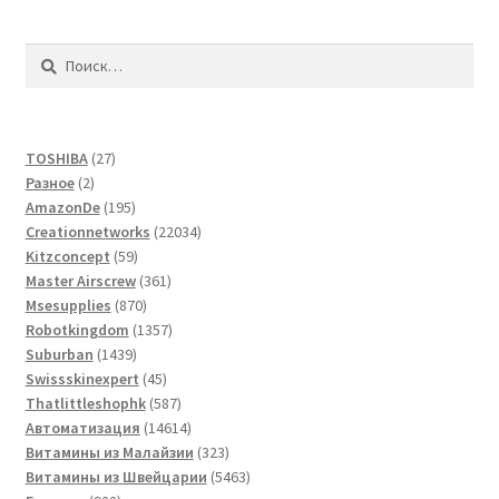
Найти:
27
TOSHIBA
27
2
товаров
Разное
2
товара
195
AmazonDe
195
товаров
22034
Creationnetworks
22034
59
товара
Kitzconcept
59
товаров
361
Master Airscrew
361
870
товар
Msesupplies
870
товаров
1357
Robotkingdom
1357
1439
товаров
Suburban
1439
товаров
45
Swissskinexpert
45
товаров
587
Thatlittleshophk
587
товаров
14614
Автоматизация
14614
товаров
323
Витамины из Малайзии
323
товара
5463
Витамины из Швейцарии
5463