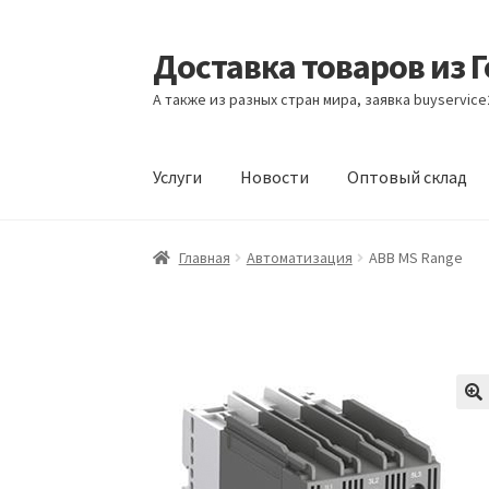
Доставка товаров из 
Перейти
Перейти
к
к
А также из разных стран мира, заявка buyservic
навигации
содержимому
Услуги
Новости
Оптовый склад
Главная
Контакты
Корзина
Мой аккаунт
Но
Главная
Автоматизация
ABB MS Range