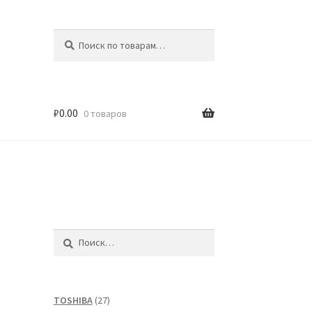
Искать:
Поиск
₽
0.00
0 товаров
Найти:
27
TOSHIBA
27