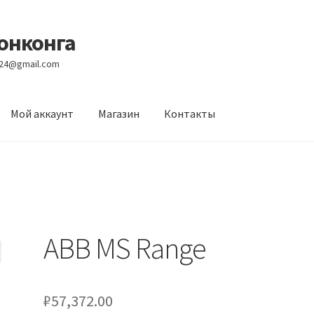
Гонконга
e24@gmail.com
Мой аккаунт
Магазин
Контакты
вости
Оптовый склад
Оформление заказа
Услуги
ABB MS Range
₽
57,372.00