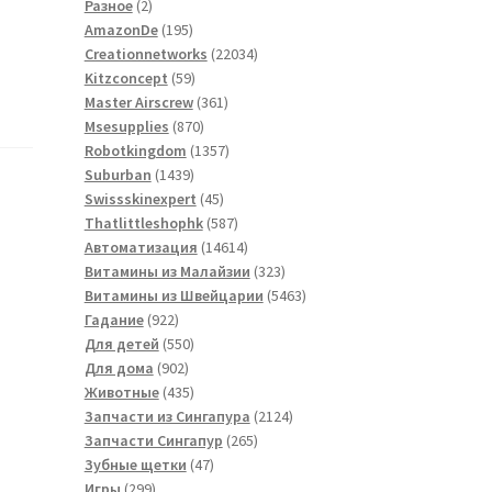
2
товаров
Разное
2
товара
195
AmazonDe
195
товаров
22034
Creationnetworks
22034
59
товара
Kitzconcept
59
товаров
361
Master Airscrew
361
870
товар
Msesupplies
870
товаров
1357
Robotkingdom
1357
1439
товаров
Suburban
1439
товаров
45
Swissskinexpert
45
товаров
587
Thatlittleshophk
587
товаров
14614
Автоматизация
14614
товаров
323
Витамины из Малайзии
323
товара
5463
Витамины из Швейцарии
5463
922
товара
Гадание
922
товара
550
Для детей
550
902
товаров
Для дома
902
товара
435
Животные
435
товаров
2124
Запчасти из Сингапура
2124
265
товара
Запчасти Сингапур
265
47
товаров
Зубные щетки
47
299
товаров
Игры
299