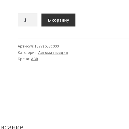
Количество
В корзину
товара
ABB
MS
Range
Артикул:
1877a658c000
Категория:
Автоматизация
Бренд:
ABB
исание