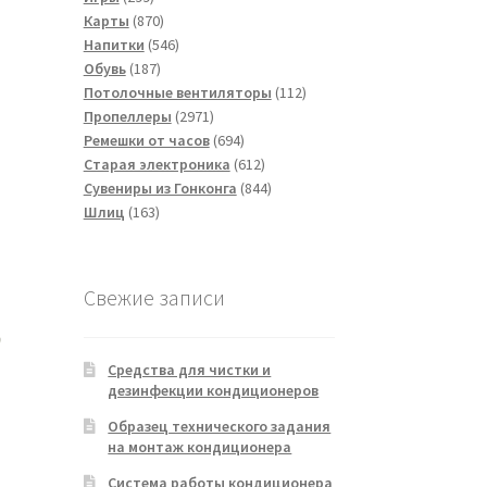
товаров
870
Карты
870
товаров
546
Напитки
546
187
товаров
Обувь
187
товаров
112
Потолочные вентиляторы
112
2971
товаров
Пропеллеры
2971
товар
694
Ремешки от часов
694
товара
612
Старая электроника
612
товаров
844
Сувениры из Гонконга
844
163
товара
Шлиц
163
товара
Свежие записи
Средства для чистки и
дезинфекции кондиционеров
Образец технического задания
на монтаж кондиционера
Система работы кондиционера