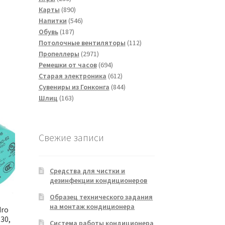
товаров
890
Карты
890
товаров
546
Напитки
546
187
товаров
Обувь
187
товаров
112
Потолочные вентиляторы
112
2971
товаров
Пропеллеры
2971
товар
694
Ремешки от часов
694
товара
612
Старая электроника
612
товаров
844
Сувениры из Гонконга
844
163
товара
Шлиц
163
товара
Свежие записи
Средства для чистки и
дезинфекции кондиционеров
Образец технического задания
на монтаж кондиционера
dro
M30,
Система работы кондиционера