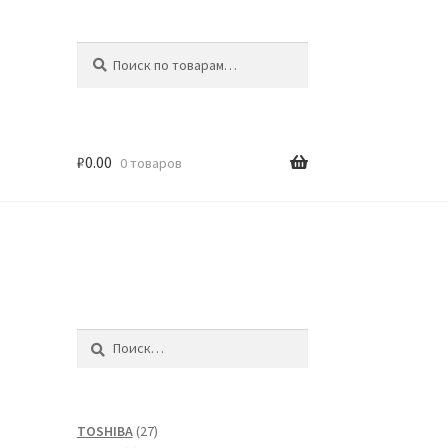
Искать:
Поиск
₽
0.00
0 товаров
Найти:
27
TOSHIBA
27