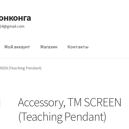
Гонконга
e24@gmail.com
Мой аккаунт
Магазин
Контакты
вости
Оптовый склад
Оформление заказа
Услуги
REEN (Teaching Pendant)
Accessory, TM SCREEN
(Teaching Pendant)