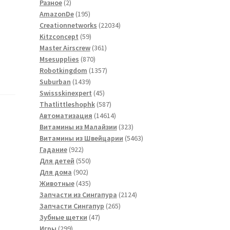
2
товаров
Разное
2
товара
195
AmazonDe
195
товаров
22034
Creationnetworks
22034
59
товара
Kitzconcept
59
товаров
361
Master Airscrew
361
870
товар
Msesupplies
870
товаров
1357
Robotkingdom
1357
1439
товаров
Suburban
1439
товаров
45
Swissskinexpert
45
товаров
587
Thatlittleshophk
587
товаров
14614
Автоматизация
14614
товаров
323
Витамины из Малайзии
323
товара
5463
Витамины из Швейцарии
5463
922
товара
Гадание
922
товара
550
Для детей
550
902
товаров
Для дома
902
товара
435
Животные
435
товаров
2124
Запчасти из Сингапура
2124
265
товара
Запчасти Сингапур
265
47
товаров
Зубные щетки
47
299
товаров
Игры
299