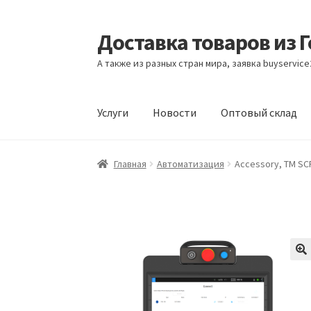
Доставка товаров из 
Перейти
Перейти
к
к
А также из разных стран мира, заявка buyservic
навигации
содержимому
Услуги
Новости
Оптовый склад
Главная
Контакты
Корзина
Мой аккаунт
Но
Главная
Автоматизация
Accessory, TM SC