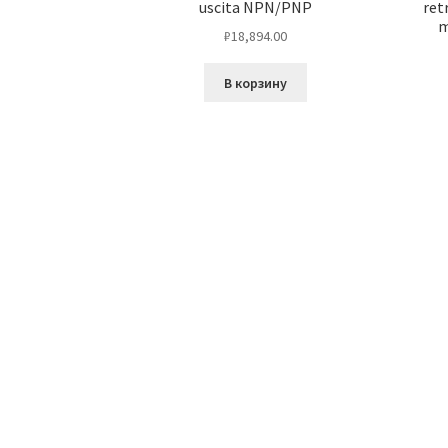
uscita NPN/PNP
ret
m
₽
18,894.00
В корзину