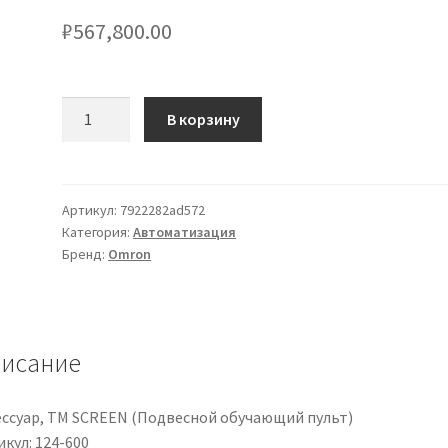
₽
567,800.00
Количество
В корзину
товара
Accessory,
TM
SCREEN
Артикул:
7922282ad572
Категория:
Автоматизация
(Teaching
Бренд:
Omron
Pendant)
исание
ессуар, TM SCREEN (Подвесной обучающий пульт)
кул: 124-600