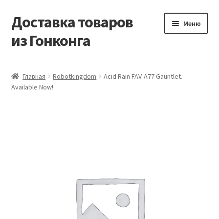
Доставка товаров
Перейти
Перейти
Меню
к
к
из Гонконга
навигации
содержимому
Главная
Главная
Robotkingdom
Acid Rain FAV-A77 Gauntlet.
Available Now!
Контакты
Корзина
Мой аккаунт
Новости
Оптовый склад
Оформление заказа