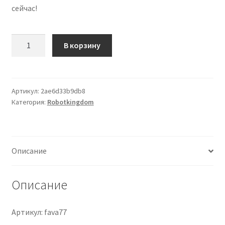
сейчас!
кондиционеров по оптовым ценам, ниже рыночных
Продажа кондиционеров
Количество
В корзину
товара
Acid
Проектирование систем вентиляции и
Rain
кондиционирования
FAV-
Артикул:
2ae6d33b9db8
Категория:
Robotkingdom
A77
Прокладка трасс для кондиционеров
Gauntlet.
Available
Сервисное обслуживание кондиционеров
Now!
Описание
Средства для дезинфекции кондиционеров
Описание
Средства для чистки кондиционеров
Услуги альпинистов при установке и обслуживании
Артикул: fava77
кондиционеров