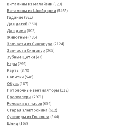
товаров
323
Витамины из Малайзии
323
товара
5463
Витамины из Швейцарии
5463
922
товара
Гадание
922
товара
550
Для детей
550
902
товаров
Для дома
902
товара
435
Животные
435
товаров
2124
Запчасти из Сингапура
2124
265
товара
Запчасти Сингапур
265
47
товаров
Зубные щетки
47
299
товаров
Игры
299
товаров
870
Карты
870
товаров
546
Напитки
546
187
товаров
Обувь
187
товаров
112
Потолочные вентиляторы
112
2971
товаров
Пропеллеры
2971
товар
694
Ремешки от часов
694
товара
612
Старая электроника
612
товаров
844
Сувениры из Гонконга
844
163
товара
Шлиц
163
товара