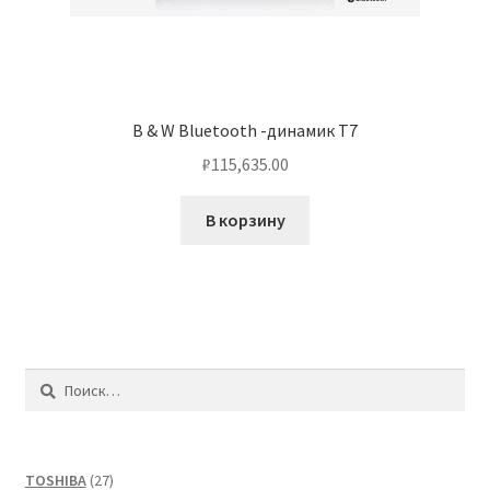
B & W Bluetooth -динамик T7
₽
115,635.00
В корзину
Найти:
27
TOSHIBA
27