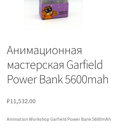
Услуги
Диагностика кондиционеров
Анимационная
Заправка кондиционеров
мастерская Garfield
Монтаж и установка кондиционеров
Power Bank 5600mah
Монтаж промышленных и полупромышленных
кондиционеров
₽
11,532.00
Монтаж систем ВРВ
Мульти-сплит-системы и другие сложные решения
Animation Workshop Garfield Power Bank 5600mAh
Поставка вентиляционного оборудования,