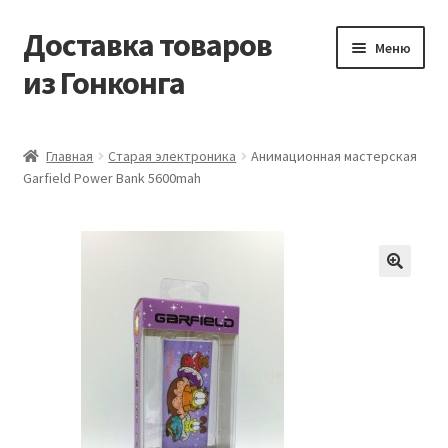
Доставка товаров
Перейти
Перейти
Меню
к
к
из Гонконга
навигации
содержимому
Главная
Главная
Старая электроника
Анимационная мастерская
Garfield Power Bank 5600mah
Контакты
Корзина
Мой аккаунт
Новости
Оптовый склад
Оформление заказа