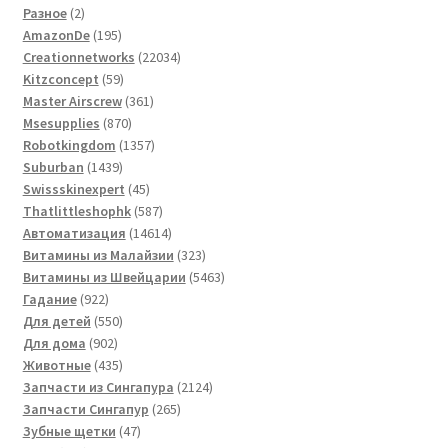
2
товаров
Разное
2
товара
195
AmazonDe
195
товаров
22034
Creationnetworks
22034
59
товара
Kitzconcept
59
товаров
361
Master Airscrew
361
870
товар
Msesupplies
870
товаров
1357
Robotkingdom
1357
1439
товаров
Suburban
1439
товаров
45
Swissskinexpert
45
товаров
587
Thatlittleshophk
587
товаров
14614
Автоматизация
14614
товаров
323
Витамины из Малайзии
323
товара
5463
Витамины из Швейцарии
5463
922
товара
Гадание
922
товара
550
Для детей
550
902
товаров
Для дома
902
товара
435
Животные
435
товаров
2124
Запчасти из Сингапура
2124
265
товара
Запчасти Сингапур
265
47
товаров
Зубные щетки
47