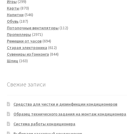
299
товаров
Игры
299
товаров
870
Карты
870
товаров
546
Напитки
546
187
товаров
Обувь
187
товаров
112
Потолочные вентиляторы
112
2971
товаров
Пропеллеры
2971
товар
694
Ремешки от часов
694
товара
612
Старая электроника
612
товаров
844
Сувениры из Гонконга
844
163
товара
Шлиц
163
товара
Свежие записи
Средства для чистки и дезинфекции кондиционеров
Образец технического задания на монтаж кондиционера
Система работы кондиционера
Выбираем кассетный кондиционер