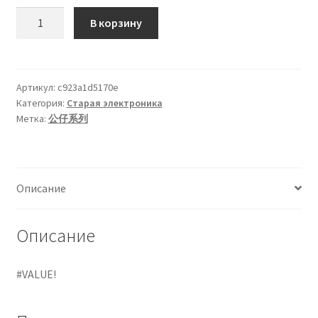
Количество
кондиционеров по оптовым ценам, ниже рыночных
В корзину
товара
Анимационная
Продажа кондиционеров
мастерская
Garfield
Артикул:
c923a1d5170e
Проектирование систем вентиляции и
Категория:
Старая электроника
Power
кондиционирования
Метка:
公仔系列
Bank
5600mah
Прокладка трасс для кондиционеров
Сервисное обслуживание кондиционеров
Описание
Средства для дезинфекции кондиционеров
Описание
Средства для чистки кондиционеров
#VALUE!
Услуги альпинистов при установке и обслуживании
кондиционеров