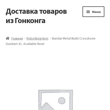
Доставка товаров
Перейти
Перейти
Меню
к
к
из Гонконга
навигации
содержимому
Главная
Главная
Robotkingdom
Bandai Metal Build Crossbone
Gundam X1. Available Now!
Контакты
Корзина
Мой аккаунт
Новости
Оптовый склад
Оформление заказа