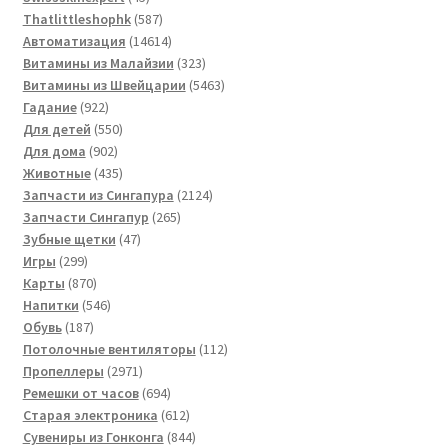
товаров
587
Thatlittleshophk
587
товаров
14614
Автоматизация
14614
товаров
323
Витамины из Малайзии
323
товара
5463
Витамины из Швейцарии
5463
922
товара
Гадание
922
товара
550
Для детей
550
902
товаров
Для дома
902
товара
435
Животные
435
товаров
2124
Запчасти из Сингапура
2124
265
товара
Запчасти Сингапур
265
47
товаров
Зубные щетки
47
299
товаров
Игры
299
товаров
870
Карты
870
товаров
546
Напитки
546
187
товаров
Обувь
187
товаров
112
Потолочные вентиляторы
112
2971
товаров
Пропеллеры
2971
товар
694
Ремешки от часов
694
товара
612
Старая электроника
612
товаров
844
Сувениры из Гонконга
844