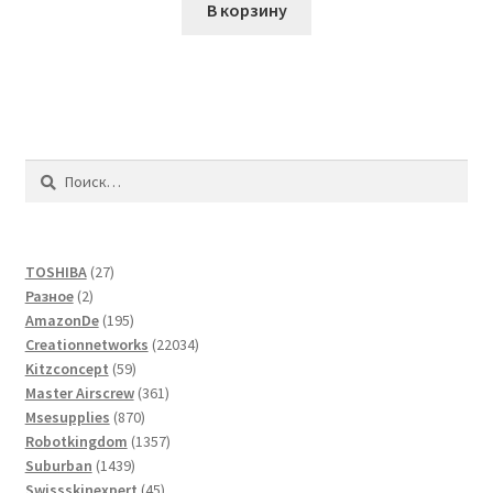
В корзину
Найти:
27
TOSHIBA
27
2
товаров
Разное
2
товара
195
AmazonDe
195
товаров
22034
Creationnetworks
22034
59
товара
Kitzconcept
59
товаров
361
Master Airscrew
361
870
товар
Msesupplies
870
товаров
1357
Robotkingdom
1357
1439
товаров
Suburban
1439
товаров
45
Swissskinexpert
45