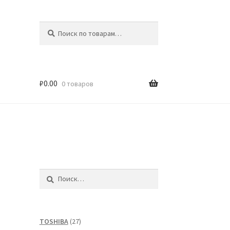
Искать:
Поиск
₽
0.00
0 товаров
Найти:
27
TOSHIBA
27