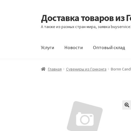
Доставка товаров из 
Перейти
Перейти
к
к
А также из разных стран мира, заявка buyservic
навигации
содержимому
Услуги
Новости
Оптовый склад
Главная
Контакты
Корзина
Мой аккаунт
Но
Главная
Сувениры из Гонконга
Bornn Cand