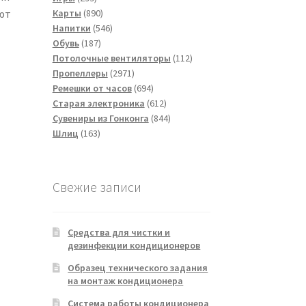
товаров
890
ют
Карты
890
товаров
546
Напитки
546
187
товаров
Обувь
187
товаров
112
Потолочные вентиляторы
112
2971
товаров
Пропеллеры
2971
товар
694
Ремешки от часов
694
товара
612
Старая электроника
612
товаров
844
Сувениры из Гонконга
844
163
товара
Шлиц
163
товара
Свежие записи
Средства для чистки и
дезинфекции кондиционеров
Образец технического задания
на монтаж кондиционера
Система работы кондиционера