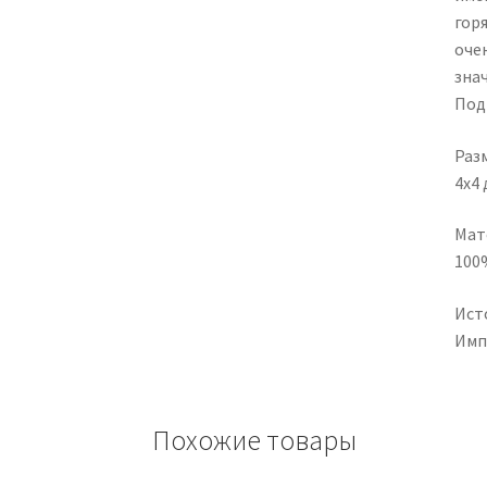
гор
оче
зна
Под
Раз
4х4
Мат
100
Ист
Имп
Похожие товары