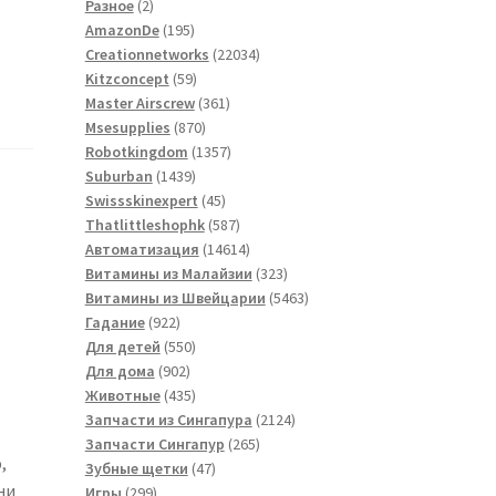
2
товаров
Разное
2
товара
195
AmazonDe
195
товаров
22034
Creationnetworks
22034
59
товара
Kitzconcept
59
товаров
361
Master Airscrew
361
870
товар
Msesupplies
870
товаров
1357
Robotkingdom
1357
1439
товаров
Suburban
1439
товаров
45
Swissskinexpert
45
товаров
587
Thatlittleshophk
587
товаров
14614
Автоматизация
14614
товаров
323
Витамины из Малайзии
323
товара
5463
Витамины из Швейцарии
5463
922
товара
Гадание
922
товара
550
Для детей
550
902
товаров
Для дома
902
товара
435
Животные
435
товаров
2124
Запчасти из Сингапура
2124
265
товара
Запчасти Сингапур
265
,
47
товаров
Зубные щетки
47
ни
299
товаров
Игры
299