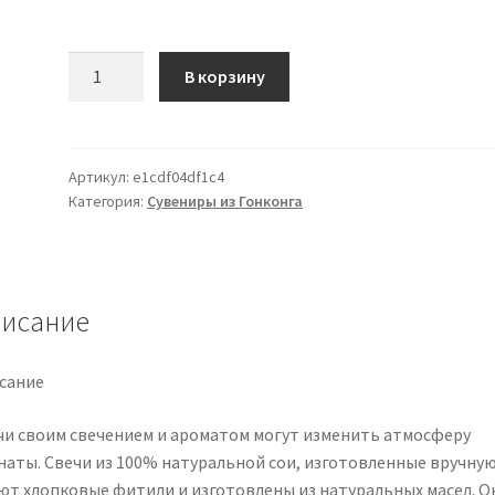
Количество
В корзину
товара
Bornn
Candles
Артикул:
e1cdf04df1c4
Категория:
Сувениры из Гонконга
исание
сание
чи своим свечением и ароматом могут изменить атмосферу
наты. Свечи из 100% натуральной сои, изготовленные вручную
ют хлопковые фитили и изготовлены из натуральных масел. О