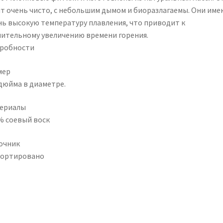
ят очень чисто, с небольшим дымом и биоразлагаемы. Они име
нь высокую температуру плавления, что приводит к
чительному увеличению времени горения.
робности
мер
 дюйма в диаметре.
ериалы
% соевый воск
очник
ортировано