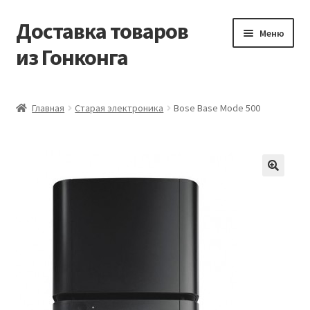
Доставка товаров
Перейти
Перейти
Меню
к
к
из Гонконга
навигации
содержимому
Главная
Главная
Старая электроника
Bose Base Mode 500
Контакты
Корзина
Мой аккаунт
Новости
Оптовый склад
Оформление заказа