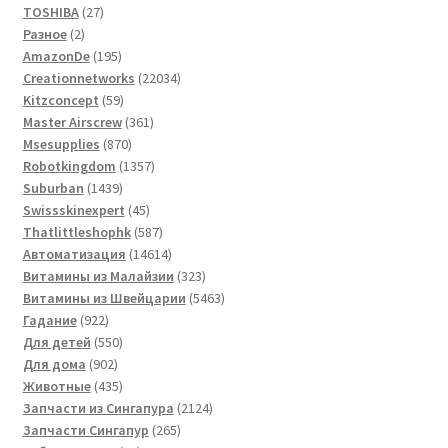
27
TOSHIBA
27
2
товаров
Разное
2
товара
195
AmazonDe
195
товаров
22034
Creationnetworks
22034
59
товара
Kitzconcept
59
товаров
361
Master Airscrew
361
870
товар
Msesupplies
870
товаров
1357
Robotkingdom
1357
1439
товаров
Suburban
1439
товаров
45
Swissskinexpert
45
товаров
587
Thatlittleshophk
587
товаров
14614
Автоматизация
14614
товаров
323
Витамины из Малайзии
323
товара
5463
Витамины из Швейцарии
5463
922
товара
Гадание
922
товара
550
Для детей
550
902
товаров
Для дома
902
товара
435
Животные
435
товаров
2124
Запчасти из Сингапура
2124
265
товара
Запчасти Сингапур
265