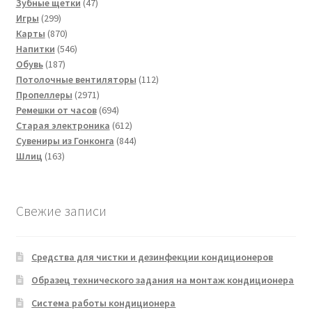
47
товаров
Зубные щетки
47
299
товаров
Игры
299
товаров
870
Карты
870
товаров
546
Напитки
546
187
товаров
Обувь
187
товаров
112
Потолочные вентиляторы
112
2971
товаров
Пропеллеры
2971
товар
694
Ремешки от часов
694
товара
612
Старая электроника
612
товаров
844
Сувениры из Гонконга
844
163
товара
Шлиц
163
товара
Свежие записи
Средства для чистки и дезинфекции кондиционеров
Образец технического задания на монтаж кондиционера
Система работы кондиционера