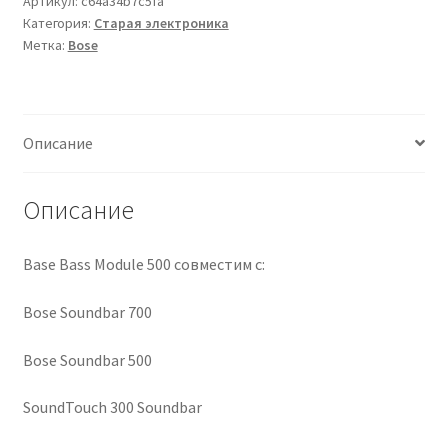
Артикул:
c64a34b7c5fa
кондиционеров по оптовым ценам, ниже рыночных
Категория:
Старая электроника
500
Метка:
Bose
Продажа кондиционеров
Проектирование систем вентиляции и
Описание
кондиционирования
Описание
Прокладка трасс для кондиционеров
Сервисное обслуживание кондиционеров
Base Bass Module 500 совместим с:
Bose Soundbar 700
Средства для дезинфекции кондиционеров
Bose Soundbar 500
Средства для чистки кондиционеров
SoundTouch 300 Soundbar
Услуги альпинистов при установке и обслуживании
кондиционеров