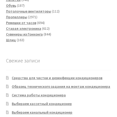
187
товаров
Обувь
187
товаров
112
Потолочные вентиляторы
112
2971
товаров
Пропеллеры
2971
товар
694
Ремешки от часов
694
товара
612
Старая электроника
612
товаров
844
Сувениры из Гонконга
844
163
товара
Шлиц
163
товара
Свежие записи
Средства для чистки и дезинфекции кондиционеров
Образец технического задания на монтаж кондиционера
Система работы кондиционера
Выбираем кассетный кондиционер
Выбираем канальный кондиционер