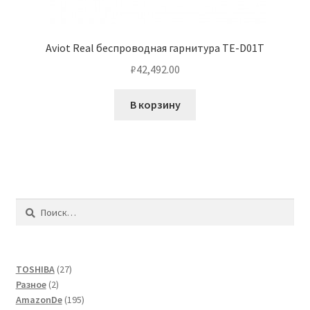
Aviot Real беспроводная гарнитура TE-D01T
₽
42,492.00
В корзину
Найти:
27
TOSHIBA
27
2
товаров
Разное
2
товара
195
AmazonDe
195