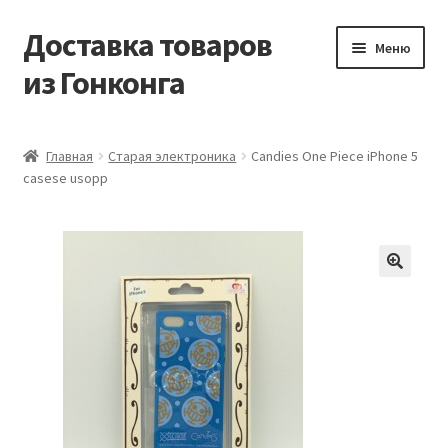
Доставка товаров
Перейти
Перейти
Меню
к
к
из Гонконга
навигации
содержимому
Главная
Главная
Старая электроника
Candies One Piece iPhone 5
casese usopp
Контакты
Корзина
Мой аккаунт
Новости
Оптовый склад
Оформление заказа