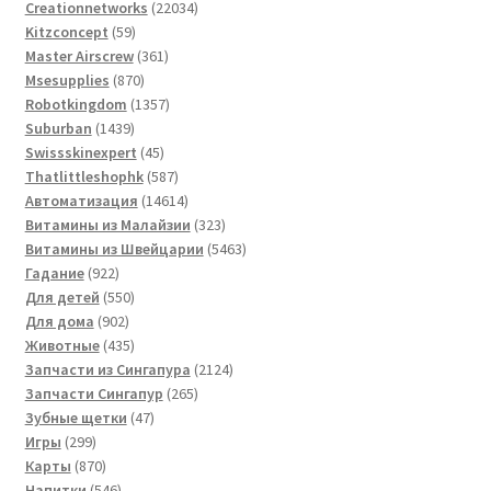
товаров
22034
Creationnetworks
22034
59
товара
Kitzconcept
59
товаров
361
Master Airscrew
361
870
товар
Msesupplies
870
товаров
1357
Robotkingdom
1357
1439
товаров
Suburban
1439
товаров
45
Swissskinexpert
45
товаров
587
Thatlittleshophk
587
товаров
14614
Автоматизация
14614
товаров
323
Витамины из Малайзии
323
товара
5463
Витамины из Швейцарии
5463
922
товара
Гадание
922
товара
550
Для детей
550
902
товаров
Для дома
902
товара
435
Животные
435
товаров
2124
Запчасти из Сингапура
2124
265
товара
Запчасти Сингапур
265
47
товаров
Зубные щетки
47
299
товаров
Игры
299
товаров
870
Карты
870
товаров
546
Напитки
546