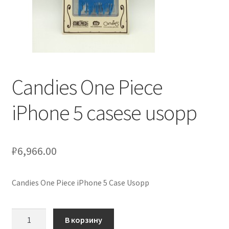
Услуги
Диагностика кондиционеров
Candies One Piece
Заправка кондиционеров
iPhone 5 casese usopp
Монтаж и установка кондиционеров
Монтаж промышленных и полупромышленных
кондиционеров
₽
6,966.00
Монтаж систем ВРВ
Candies One Piece iPhone 5 Case Usopp
Мульти-сплит-системы и другие сложные решения
Количество
В корзину
товара
Поставка вентиляционного оборудования,