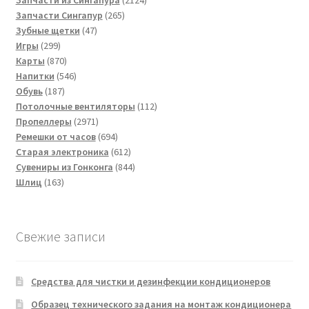
265
товара
Запчасти Сингапур
265
47
товаров
Зубные щетки
47
299
товаров
Игры
299
товаров
870
Карты
870
товаров
546
Напитки
546
187
товаров
Обувь
187
товаров
112
Потолочные вентиляторы
112
2971
товаров
Пропеллеры
2971
товар
694
Ремешки от часов
694
товара
612
Старая электроника
612
товаров
844
Сувениры из Гонконга
844
163
товара
Шлиц
163
товара
Свежие записи
Средства для чистки и дезинфекции кондиционеров
Образец технического задания на монтаж кондиционера