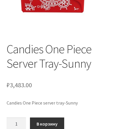
Услуги
Диагностика кондиционеров
Candies One Piece
Заправка кондиционеров
Server Tray-Sunny
Монтаж и установка кондиционеров
Монтаж промышленных и полупромышленных
кондиционеров
₽
3,483.00
Монтаж систем ВРВ
Candies One Piece server tray-Sunny
Мульти-сплит-системы и другие сложные решения
Количество
В корзину
товара
Поставка вентиляционного оборудования,