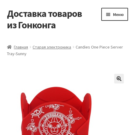
Доставка товаров
Перейти
Перейти
Меню
к
к
из Гонконга
навигации
содержимому
Главная
Главная
Старая электроника
Candies One Piece Server
Tray-Sunny
Контакты
Корзина
Мой аккаунт
Новости
Оптовый склад
Оформление заказа