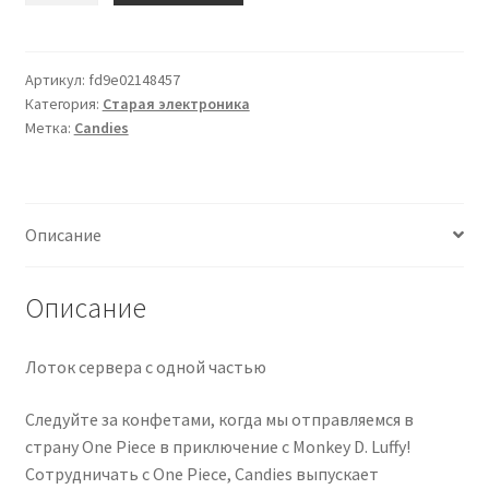
Candies
кондиционеров по оптовым ценам, ниже рыночных
One
Piece
Артикул:
fd9e02148457
Продажа кондиционеров
Категория:
Старая электроника
Server
Метка:
Candies
Tray-
Проектирование систем вентиляции и
Sunny
кондиционирования
Прокладка трасс для кондиционеров
Описание
Сервисное обслуживание кондиционеров
Описание
Средства для дезинфекции кондиционеров
Лоток сервера с одной частью
Средства для чистки кондиционеров
Следуйте за конфетами, когда мы отправляемся в
страну One Piece в приключение с Monkey D. Luffy!
Услуги альпинистов при установке и обслуживании
Сотрудничать с One Piece, Candies выпускает
кондиционеров