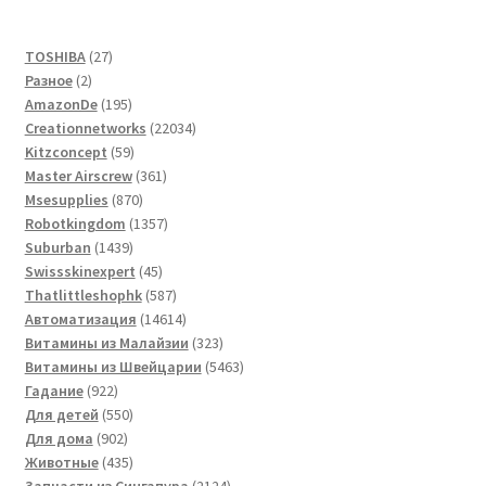
27
TOSHIBA
27
2
товаров
Разное
2
товара
195
AmazonDe
195
товаров
22034
Creationnetworks
22034
59
товара
Kitzconcept
59
товаров
361
Master Airscrew
361
870
товар
Msesupplies
870
товаров
1357
Robotkingdom
1357
1439
товаров
Suburban
1439
товаров
45
Swissskinexpert
45
товаров
587
Thatlittleshophk
587
товаров
14614
Автоматизация
14614
товаров
323
Витамины из Малайзии
323
товара
5463
Витамины из Швейцарии
5463
922
товара
Гадание
922
товара
550
Для детей
550
902
товаров
Для дома
902
товара
435
Животные
435
товаров
2124
Запчасти из Сингапура
2124