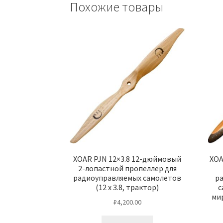
Похожие товары
XOAR PJN 12×3.8 12-дюймовый
XOA
2-лопастной пропеллер для
радиоуправляемых самолетов
р
(12 x 3.8, трактор)
с
ми
₽
4,200.00