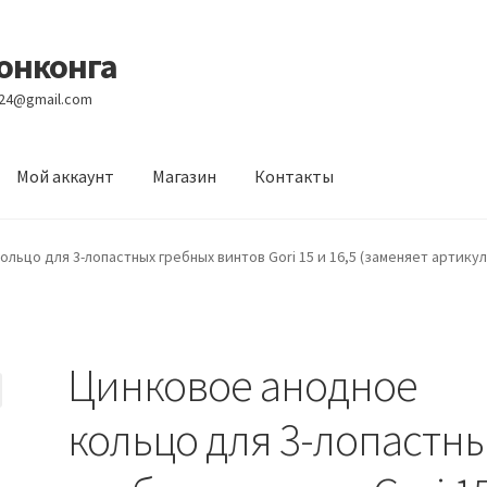
Гонконга
e24@gmail.com
Мой аккаунт
Магазин
Контакты
вости
Оптовый склад
Оформление заказа
Услуги
льцо для 3-лопастных гребных винтов Gori 15 и 16,5 (заменяет артикул 
Цинковое анодное
кольцо для 3-лопастн