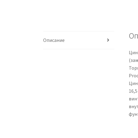
Оп
Описание
Цин
(зам
Торг
Prod
Цин
16,5
винт
внут
фун