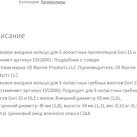
Категория:
Пропеллеры
для
3-
лопастных
гребных
винтов
исание
Gori
15
ковое анодное кольцо для 3-лопастных пропеллеров Gori 15 и 
и
еняет артикул 1552000) › Подробнее о товаре
16,5
овая марка: US Marine Products LLC. Производитель: US Marine
(заменяет
ucts LLC.
артикул
ковое анодное кольцо для 3-лопастных гребных винтов Gori 1
1552000).
 (заменяет артикул 1552000). Подходит для 3-лопастных гребн
ов Gori 15 и 16,5 с валом. Внешний диаметр: 65 мм (2,6),
ренний диаметр: 45 мм (1,8), высота: 34 мм (1,3), вес: 0,33 кг (0,
та). Цинковый анод военного класса США.