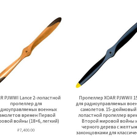
R PJWWI Lance 2-лопастной
Пропеллер XOAR PJWWII 1
пропеллер для
для радиоуправляемых вое
адиоуправляемых военных
самолетов. 15-дюймовый 
амолетов времен Первой
лопастной пропеллер вре
ровой войны (18×6, легкий)
Второй мировой войны 
черного дерева с желты
₽
7,400.00
законцовками для классиче