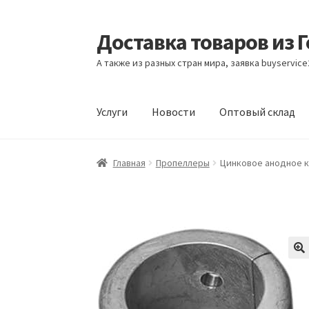
Доставка товаров из 
Перейти
Перейти
к
к
А также из разных стран мира, заявка buyservic
навигации
содержимому
Услуги
Новости
Оптовый склад
Главная
Контакты
Корзина
Мой аккаунт
Но
Главная
Пропеллеры
Цинковое анодное ко