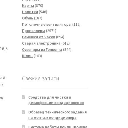
товаров
870
Карты
870
товаров
546
Напитки
546
187
товаров
Обувь
187
товаров
112
Потолочные вентиляторы
112
2971
товаров
Пропеллеры
2971
товар
694
Ремешки от часов
694
товара
612
Старая электроника
612
16,5
товаров
844
Сувениры из Гонконга
844
163
товара
Шлиц
163
товара
5 и
Свежие записи
ых
Средства для чистки и
75
дезинфекции кондиционеров
Образец технического задания
на монтаж кондиционера
Система работы кондиционера