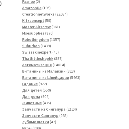
5
2
товаров
Разное
2
товара
195
AmazonDe
195
товаров
22034
Creationnetworks
22034
59
товара
Kitzconcept
59
товаров
361
Master Airscrew
361
870
товар
Msesupplies
870
товаров
1357
Robotkingdom
1357
1439
товаров
Suburban
1439
товаров
45
Swissskinexpert
45
товаров
587
Thatlittleshophk
587
товаров
14614
Автоматизация
14614
товаров
323
Витамины из Малайзии
323
товара
5463
Витамины из Швейцарии
5463
922
товара
Гадание
922
товара
550
Для детей
550
902
товаров
Для дома
902
товара
435
Животные
435
товаров
2124
Запчасти из Сингапура
2124
265
товара
Запчасти Сингапур
265
47
товаров
Зубные щетки
47
299
товаров
Игры
299