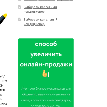
Выбираем кассетный
кондиционер
Выбираем канальный
кондиционер
5×7
нных
2-
мен
из
ми
ских