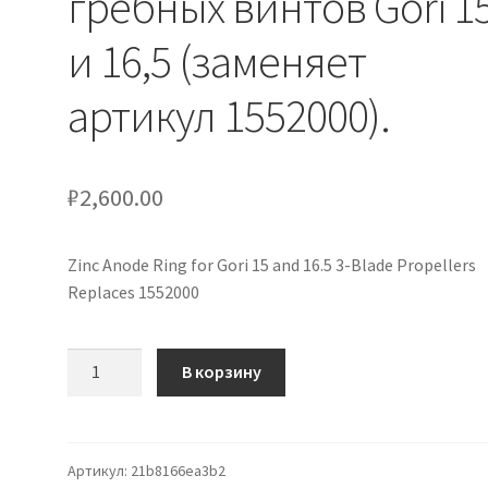
гребных винтов Gori 1
и 16,5 (заменяет
артикул 1552000).
₽
2,600.00
Zinc Anode Ring for Gori 15 and 16.5 3-Blade Propellers
Replaces 1552000
Количество
В корзину
товара
Цинковое
анодное
кольцо
Артикул:
21b8166ea3b2