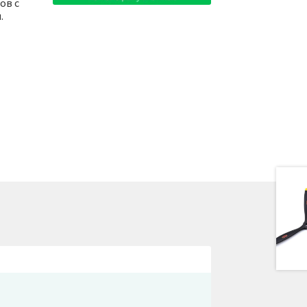
ов с
.