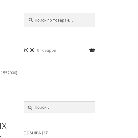
Искать:
Поиск
₽
0.00
0 товаров
1552000).
Найти:
ых
27
TOSHIBA
27