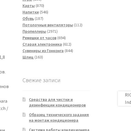
товаров
870
Карты
870
товаров
546
Напитки
546
187
товаров
Обувь
187
товаров
112
Потолочные вентиляторы
112
2971
товаров
Пропеллеры
2971
товар
694
Ремешки от часов
694
товара
612
Старая электроника
612
товаров
844
Сувениры из Гонконга
844
1,8
163
товара
Шлиц
163
товара
ов.
Свежие записи
инов
RI
Средства для чистки и
ara
Ind
дезинфекции кондиционеров
tch /
Образец технического задания
на монтаж кондиционера
Система работы кондиционера
шем