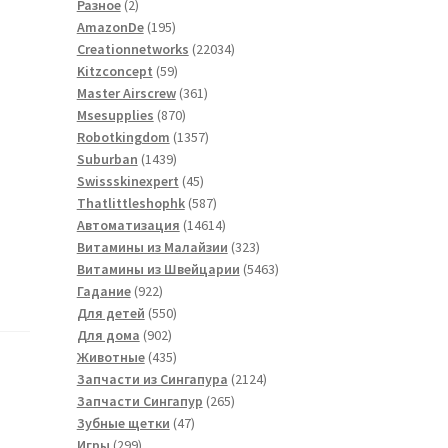
2
товаров
Разное
2
товара
195
AmazonDe
195
товаров
22034
Creationnetworks
22034
59
товара
Kitzconcept
59
товаров
361
Master Airscrew
361
870
товар
Msesupplies
870
товаров
1357
Robotkingdom
1357
1439
товаров
Suburban
1439
товаров
45
Swissskinexpert
45
товаров
587
Thatlittleshophk
587
товаров
14614
Автоматизация
14614
товаров
323
Витамины из Малайзии
323
товара
5463
Витамины из Швейцарии
5463
922
товара
Гадание
922
товара
550
Для детей
550
902
товаров
Для дома
902
товара
435
Животные
435
товаров
2124
Запчасти из Сингапура
2124
265
товара
Запчасти Сингапур
265
47
товаров
Зубные щетки
47
299
товаров
Игры
299