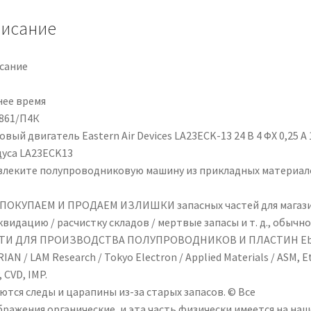
Motor
24V
исание
4PH
0.25A
сание
1.8
Deg
нее время
LA23ECK13
861/П4К
вый двигатель Eastern Air Devices LA23ECK-13 24 В 4 ФХ 0,25 А 
дуса LA23ECK13
влеките полупроводниковую машину из прикладных материал
ПОКУПАЕМ И ПРОДАЕМ ИЗЛИШКИ запасных частей для магаз
квидацию / расчистку складов / мертвые запасы и т. д., обычно
ТИ ДЛЯ ПРОИЗВОДСТВА ПОЛУПРОВОДНИКОВ И ПЛАСТИН Eb
RIAN / LAM Research / Tokyo Electron / Applied Materials / ASM, E
 CVD, IMP.
ются следы и царапины из-за старых запасов. © Все
бражения органические, и эта часть физически имеется на на