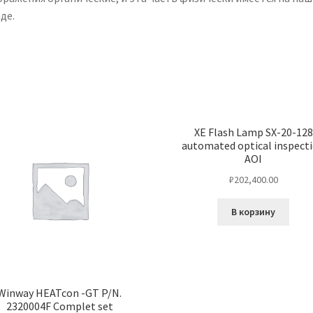
де.
XE Flash Lamp SX-20-128
automated optical inspect
AOI
₽
202,400.00
В корзину
Winway HEATcon -GT P/N.
2320004F Complet set