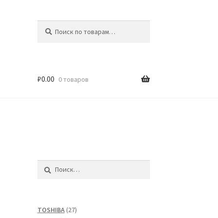
Искать:
Поиск
₽
0.00
0 товаров
Найти:
27
TOSHIBA
27