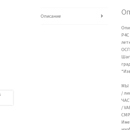
Оп
Описание
Опи
P4C
лет
ОСГ
Шаго
гра
*Из
МЫ 
/ ли
s
ЧАС
/ VA
CMP,
Име
изо