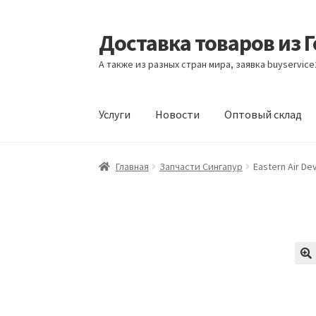
Доставка товаров из 
Перейти
Перейти
к
к
А также из разных стран мира, заявка buyservic
навигации
содержимому
Услуги
Новости
Оптовый склад
Главная
Контакты
Корзина
Мой аккаунт
Но
Главная
Запчасти Сингапур
Eastern Air De