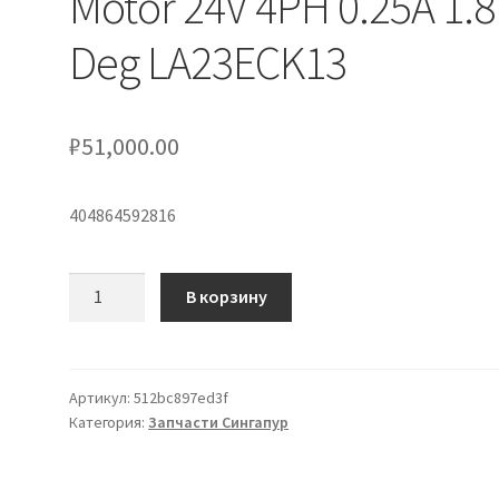
Motor 24V 4PH 0.25A 1.8
Deg LA23ECK13
₽
51,000.00
404864592816
Количество
В корзину
товара
Eastern
Air
Devices
Артикул:
512bc897ed3f
Категория:
Запчасти Сингапур
LA23ECK-
13
Stepping