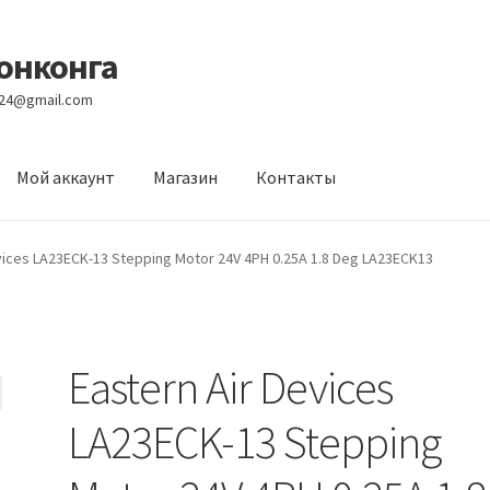
Гонконга
e24@gmail.com
Мой аккаунт
Магазин
Контакты
вости
Оптовый склад
Оформление заказа
Услуги
vices LA23ECK-13 Stepping Motor 24V 4PH 0.25A 1.8 Deg LA23ECK13
Eastern Air Devices
LA23ECK-13 Stepping