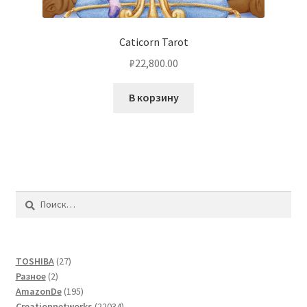
Caticorn Tarot
₽
22,800.00
В корзину
Найти:
27
TOSHIBA
27
2
товаров
Разное
2
товара
195
AmazonDe
195
товаров
22034
Creationnetworks
22034