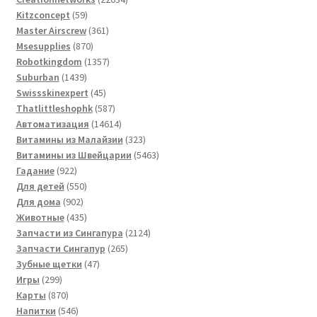
59
товара
Kitzconcept
59
товаров
361
Master Airscrew
361
870
товар
Msesupplies
870
товаров
1357
Robotkingdom
1357
1439
товаров
Suburban
1439
товаров
45
Swissskinexpert
45
товаров
587
Thatlittleshophk
587
товаров
14614
Автоматизация
14614
товаров
323
Витамины из Малайзии
323
товара
5463
Витамины из Швейцарии
5463
922
товара
Гадание
922
товара
550
Для детей
550
902
товаров
Для дома
902
товара
435
Животные
435
товаров
2124
Запчасти из Сингапура
2124
265
товара
Запчасти Сингапур
265
47
товаров
Зубные щетки
47
299
товаров
Игры
299
товаров
870
Карты
870
товаров
546
Напитки
546