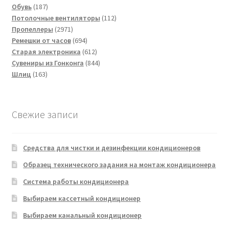
187
товаров
Обувь
187
товаров
112
Потолочные вентиляторы
112
2971
товаров
Пропеллеры
2971
товар
694
Ремешки от часов
694
товара
612
Старая электроника
612
товаров
844
Сувениры из Гонконга
844
163
товара
Шлиц
163
товара
Свежие записи
Средства для чистки и дезинфекции кондиционеров
Образец технического задания на монтаж кондиционера
Система работы кондиционера
Выбираем кассетный кондиционер
Выбираем канальный кондиционер