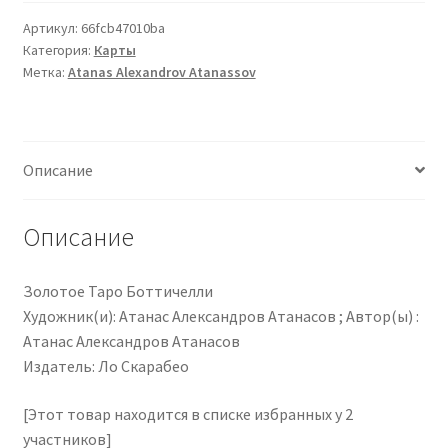
Botticelli
кондиционеров по оптовым ценам, ниже рыночных
Tarot
Артикул:
66fcb47010ba
Категория:
Карты
Метка:
Atanas Alexandrov Atanassov
Продажа кондиционеров
Проектирование систем вентиляции и
кондиционирования
Описание
Прокладка трасс для кондиционеров
Описание
Сервисное обслуживание кондиционеров
Золотое Таро Боттичелли
Средства для дезинфекции кондиционеров
Художник(и): Атанас Александров Атанасов ; Автор(ы) :
Атанас Александров Атанасов
Издатель: Ло Скарабео
Средства для чистки кондиционеров
[Этот товар находится в списке избранных у 2
Услуги альпинистов при установке и обслуживании
участников]
кондиционеров