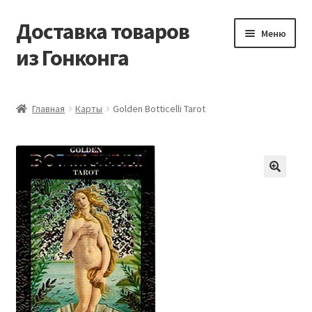
Доставка товаров
Перейти
Перейти
Меню
к
к
из Гонконга
навигации
содержимому
Главная
Главная
Карты
Golden Botticelli Tarot
Контакты
Корзина
Мой аккаунт
Новости
Оптовый склад
Оформление заказа