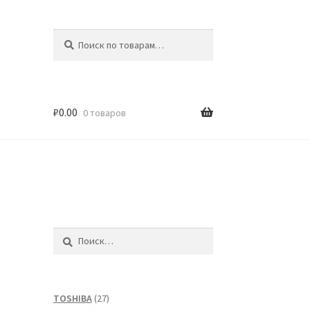
Искать:
Поиск
₽
0.00
0 товаров
Найти:
27
TOSHIBA
27