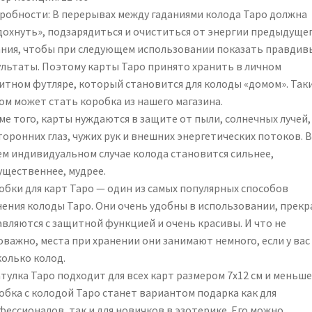
робности: В перерывах между гаданиями колода Таро должна
дохнуть», подзарядиться и очиститься от энергии предыдуще
ания, чтобы при следующем использовании показать правдив
ультаты. Поэтому карты Таро принято хранить в личном
итном футляре, который становится для колоды «домом». Так
ом может стать коробка из нашего магазина.
ме того, карты нуждаются в защите от пыли, солнечных лучей,
оронних глаз, чужих рук и внешних энергетических потоков. В
ем индивидуальном случае колода становится сильнее,
ущественнее, мудрее.
обки для карт Таро — один из самых популярных способов
нения колоды Таро. Они очень удобны в использовании, прекр
авляются с защитной функцией и очень красивы. И что не
оважно, места при хранении они занимают немного, если у вас
колько колод.
тулка Таро подходит для всех карт размером 7х12 см и меньше
обка с колодой Таро станет вариантом подарка как для
фессионалов, так и для новичков в эзотерике. Его можно