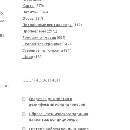
товаров
870
Карты
870
товаров
546
Напитки
546
го
187
товаров
Обувь
187
ые
товаров
112
Потолочные вентиляторы
112
2971
товаров
Пропеллеры
2971
им
товар
694
Ремешки от часов
694
товара
612
Старая электроника
612
товаров
844
Сувениры из Гонконга
844
163
товара
Шлиц
163
товара
Свежие записи
асно
Средства для чистки и
дезинфекции кондиционеров
Образец технического задания
.
на монтаж кондиционера
Система работы кондиционера