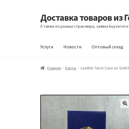
Доставка товаров из 
Перейти
Перейти
к
к
А также из разных стран мира, заявка buyservic
навигации
содержимому
Услуги
Новости
Оптовый склад
Главная
Контакты
Корзина
Мой аккаунт
Но
Главная
Карты
Leather Tarot Case w/ Gold