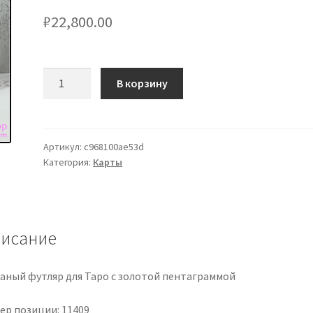
₽
22,800.00
Количество
В корзину
товара
Leather
Tarot
Case
Артикул:
c968100ae53d
Категория:
Карты
w/
Gold
Pentagram
исание
аный футляр для Таро с золотой пентаграммой
ер позиции: 11409