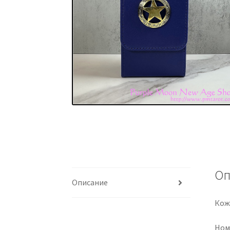
Оп
Описание
Кож
Ном