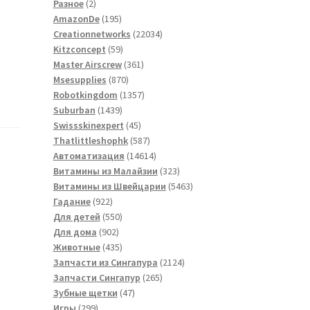
2
товаров
Разное
2
товара
195
AmazonDe
195
товаров
22034
Creationnetworks
22034
59
товара
Kitzconcept
59
товаров
361
Master Airscrew
361
870
товар
Msesupplies
870
товаров
1357
Robotkingdom
1357
1439
товаров
Suburban
1439
товаров
45
Swissskinexpert
45
товаров
587
Thatlittleshophk
587
товаров
14614
Автоматизация
14614
товаров
323
Витамины из Малайзии
323
товара
5463
Витамины из Швейцарии
5463
922
товара
Гадание
922
товара
550
Для детей
550
902
товаров
Для дома
902
товара
435
Животные
435
товаров
2124
Запчасти из Сингапура
2124
265
товара
Запчасти Сингапур
265
47
товаров
Зубные щетки
47
299
товаров
Игры
299