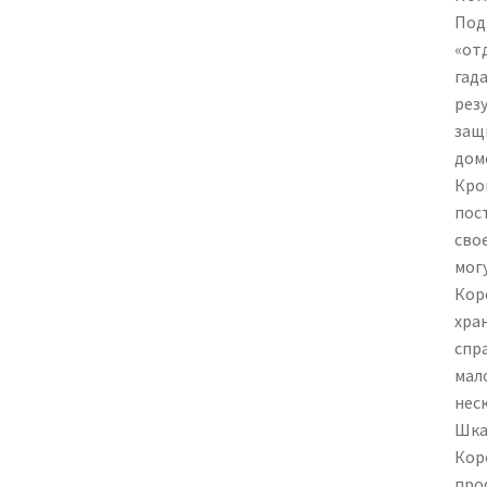
Под
«от
гад
рез
защ
дом
Кро
пост
сво
мог
Кор
хра
спр
мал
нес
Шка
Кор
про