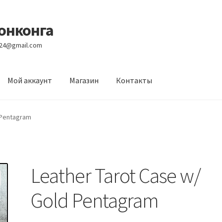
Гонконга
e24@gmail.com
Мой аккаунт
Магазин
Контакты
вости
Оптовый склад
Оформление заказа
Услуги
 Pentagram
Leather Tarot Case w/
Gold Pentagram