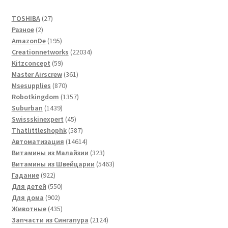
27
TOSHIBA
27
2
товаров
Разное
2
товара
195
AmazonDe
195
товаров
22034
Creationnetworks
22034
59
товара
Kitzconcept
59
товаров
361
Master Airscrew
361
870
товар
Msesupplies
870
товаров
1357
Robotkingdom
1357
1439
товаров
Suburban
1439
товаров
45
Swissskinexpert
45
товаров
587
Thatlittleshophk
587
товаров
14614
Автоматизация
14614
товаров
323
Витамины из Малайзии
323
товара
5463
Витамины из Швейцарии
5463
922
товара
Гадание
922
товара
550
Для детей
550
902
товаров
Для дома
902
товара
435
Животные
435
товаров
2124
Запчасти из Сингапура
2124