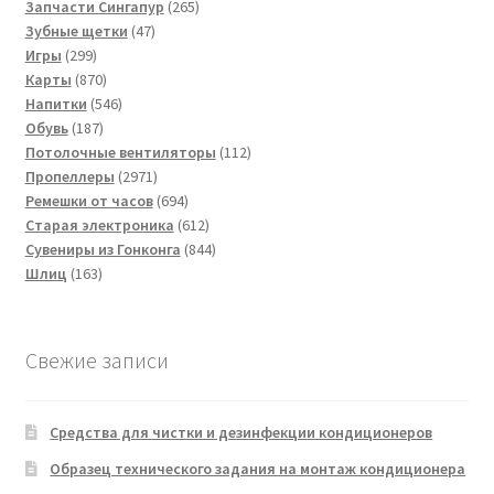
265
товара
Запчасти Сингапур
265
47
товаров
Зубные щетки
47
299
товаров
Игры
299
товаров
870
Карты
870
товаров
546
Напитки
546
187
товаров
Обувь
187
товаров
112
Потолочные вентиляторы
112
2971
товаров
Пропеллеры
2971
товар
694
Ремешки от часов
694
товара
612
Старая электроника
612
товаров
844
Сувениры из Гонконга
844
163
товара
Шлиц
163
товара
Свежие записи
Средства для чистки и дезинфекции кондиционеров
Образец технического задания на монтаж кондиционера