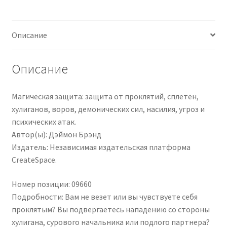
Curses,
Gossip,
Чистка кондиционеров
Bullies,
Описание
Thieves,
Demonic
Forces,
Описание
Violence,
Threats
Магическая защита: защита от проклятий, сплетен,
and
хулиганов, воров, демонических сил, насилия, угроз и
Psychic
психических атак.
Attack
Автор(ы): Дэймон Брэнд
Издатель: Независимая издательская платформа
CreateSpace.
Номер позиции: 09660
Подробности: Вам не везет или вы чувствуете себя
проклятым? Вы подвергаетесь нападению со стороны
хулигана, сурового начальника или подлого партнера?