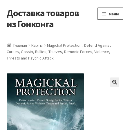
Доставка товаров
Перейти
Перейти
Меню
к
к
из Гонконга
навигации
содержимому
Главная
Главная
Карты
Magickal Protection : Defend Against
Curses, Gossip, Bullies, Thieves, Demonic Forces, Violence,
Контакты
Threats and Psychic Attack
Корзина
Мой аккаунт
Новости
Оптовый склад
Оформление заказа