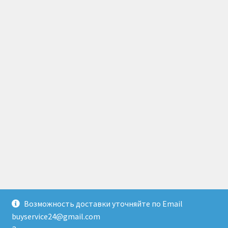
Возможность доставки уточняйте по Email
© Доставка товаров из Гонконга 2026
buyservice24@gmail.com
Создано с помощью WooCommerce
.