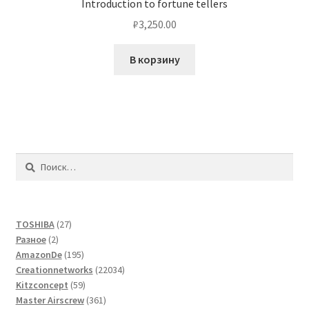
Introduction to fortune tellers
₽
3,250.00
В корзину
Найти:
27
TOSHIBA
27
2
товаров
Разное
2
товара
195
AmazonDe
195
товаров
22034
Creationnetworks
22034
59
товара
Kitzconcept
59
товаров
361
Master Airscrew
361