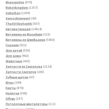
870
товар
Msesupplies
870
товаров
1357
Robotkingdom
1357
1439
товаров
Suburban
1439
товаров
45
Swissskinexpert
45
товаров
587
Thatlittleshophk
587
товаров
14614
Автоматизация
14614
товаров
323
Витамины из Малайзии
323
товара
5463
Витамины из Швейцарии
5463
922
товара
Гадание
922
товара
550
Для детей
550
902
товаров
Для дома
902
товара
435
Животные
435
товаров
2124
Запчасти из Сингапура
2124
265
товара
Запчасти Сингапур
265
47
товаров
Зубные щетки
47
299
товаров
Игры
299
товаров
870
Карты
870
товаров
546
Напитки
546
187
товаров
Обувь
187
товаров
112
Потолочные вентиляторы
112
2971
товаров