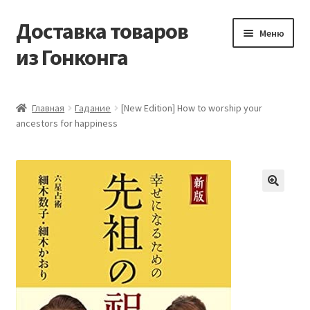
Доставка товаров
Перейти
Перейти
Меню
к
к
из Гонконга
навигации
содержимому
Главная
Главная
Гадание
[New Edition] How to worship your
ancestors for happiness
Контакты
Корзина
Мой аккаунт
Новости
Оптовый склад
Оформление заказа