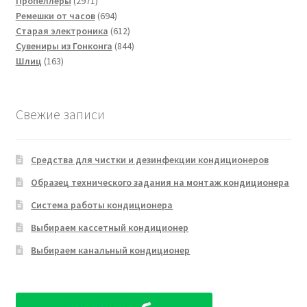
Пропеллеры
2971
товар
694
Ремешки от часов
694
товара
612
Старая электроника
612
товаров
844
Сувениры из Гонконга
844
163
товара
Шлиц
163
товара
Свежие записи
Средства для чистки и дезинфекции кондиционеров
Образец технического задания на монтаж кондиционера
Система работы кондиционера
Выбираем кассетный кондиционер
Выбираем канальный кондиционер