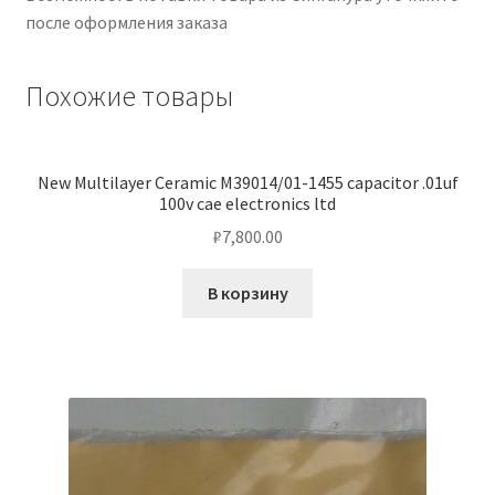
после оформления заказа
кондиционеров по оптовым ценам, ниже рыночных
Продажа кондиционеров
Похожие товары
Проектирование систем вентиляции и
кондиционирования
New Multilayer Ceramic M39014/01-1455 capacitor .01uf
100v cae electronics ltd
Прокладка трасс для кондиционеров
₽
7,800.00
Сервисное обслуживание кондиционеров
В корзину
Средства для дезинфекции кондиционеров
Средства для чистки кондиционеров
Услуги альпинистов при установке и обслуживании
кондиционеров