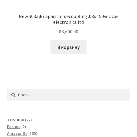
New 303ajk capacitor decoupling .03uf 50vdc cae
electronics ltd
₽
8,600.00
В корзину
Найти:
27
TOSHIBA
27
2
товаров
Разное
2
товара
195
AmazonDe
195