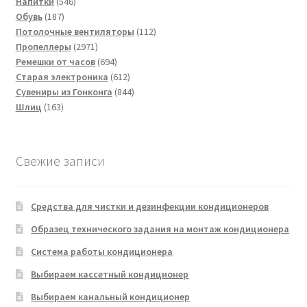
товаров
546
Напитки
546
187
товаров
Обувь
187
товаров
112
Потолочные вентиляторы
112
2971
товаров
Пропеллеры
2971
товар
694
Ремешки от часов
694
товара
612
Старая электроника
612
товаров
844
Сувениры из Гонконга
844
163
товара
Шлиц
163
товара
Свежие записи
Средства для чистки и дезинфекции кондиционеров
Образец технического задания на монтаж кондиционера
Система работы кондиционера
Выбираем кассетный кондиционер
Выбираем канальный кондиционер