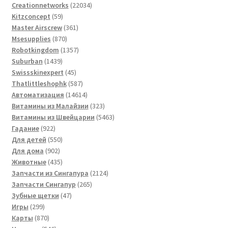
товаров
22034
Creationnetworks
22034
59
товара
Kitzconcept
59
товаров
361
Master Airscrew
361
870
товар
Msesupplies
870
товаров
1357
Robotkingdom
1357
1439
товаров
Suburban
1439
товаров
45
Swissskinexpert
45
товаров
587
Thatlittleshophk
587
товаров
14614
Автоматизация
14614
товаров
323
Витамины из Малайзии
323
товара
5463
Витамины из Швейцарии
5463
922
товара
Гадание
922
товара
550
Для детей
550
902
товаров
Для дома
902
товара
435
Животные
435
товаров
2124
Запчасти из Сингапура
2124
265
товара
Запчасти Сингапур
265
47
товаров
Зубные щетки
47
299
товаров
Игры
299
товаров
870
Карты
870