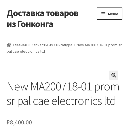
Доставка товаров
Перейти
Перейти
Меню
к
к
из Гонконга
навигации
содержимому
Главная
Главная
Запчасти из Сингапура
New MA200718-01 prom sr
pal cae electronics ltd
Контакты
Корзина
New MA200718-01 prom
Мой аккаунт
sr pal cae electronics ltd
Новости
Оптовый склад
₽
8,400.00
Оформление заказа