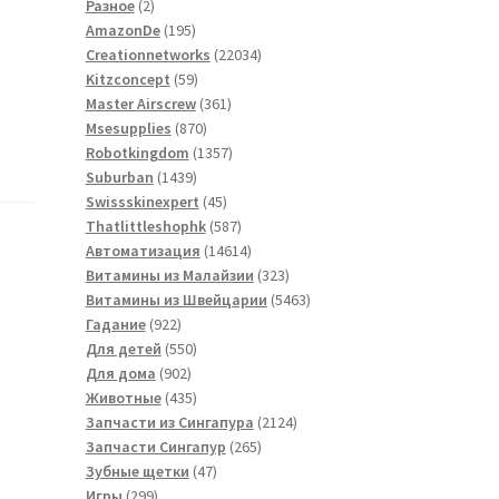
2
товаров
Разное
2
товара
195
AmazonDe
195
товаров
22034
Creationnetworks
22034
59
товара
Kitzconcept
59
товаров
361
Master Airscrew
361
870
товар
Msesupplies
870
товаров
1357
Robotkingdom
1357
1439
товаров
Suburban
1439
товаров
45
Swissskinexpert
45
товаров
587
Thatlittleshophk
587
товаров
14614
Автоматизация
14614
товаров
323
Витамины из Малайзии
323
товара
5463
Витамины из Швейцарии
5463
922
товара
Гадание
922
товара
550
Для детей
550
902
товаров
Для дома
902
товара
435
Животные
435
товаров
2124
Запчасти из Сингапура
2124
265
товара
Запчасти Сингапур
265
47
товаров
Зубные щетки
47
299
товаров
Игры
299