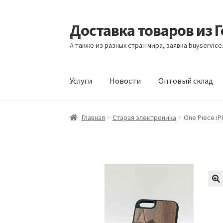
Доставка товаров из 
Перейти
Перейти
к
к
А также из разных стран мира, заявка buyservic
навигации
содержимому
Услуги
Новости
Оптовый склад
Главная
Контакты
Корзина
Мой аккаунт
Но
Главная
Старая электроника
One Piece iP