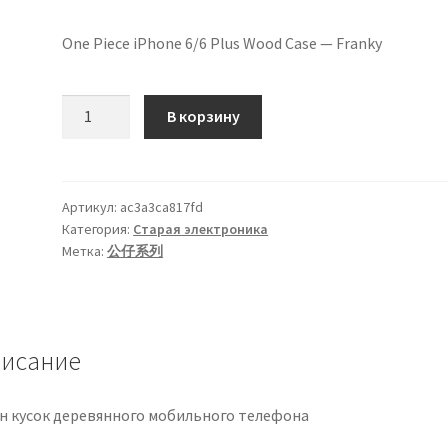
One Piece iPhone 6/6 Plus Wood Case — Franky
Количество
В корзину
товара
One
Piece
iPhone
Артикул:
ac3a3ca817fd
Категория:
Старая электроника
6/6
Метка:
公仔系列
Plus
исание
н кусок деревянного мобильного телефона