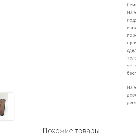
Семи
На 
под
изг
пор
про
сде
тел
чет
бес
На 
девя
деся
Похожие товары