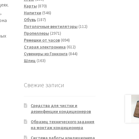
еях.
товаров
870
Карты
870
,
товаров
546
Напитки
546
187
товаров
Обувь
187
она
товаров
112
Потолочные вентиляторы
112
2971
товаров
Пропеллеры
2971
мых
товар
694
Ремешки от часов
694
товара
612
Старая электроника
612
товаров
844
Сувениры из Гонконга
844
163
товара
Шлиц
163
товара
Свежие записи
Средства для чистки и
дезинфекции кондиционеров
Образец технического задания
на монтаж кондиционера
Система работы кондиционера