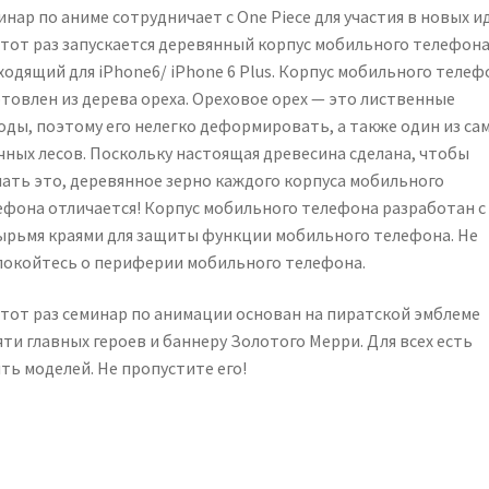
нар по аниме сотрудничает с One Piece для участия в новых ид
этот раз запускается деревянный корпус мобильного телефона
ходящий для iPhone6/ iPhone 6 Plus. Корпус мобильного телеф
отовлен из дерева ореха. Ореховое орех — это лиственные
оды, поэтому его нелегко деформировать, а также один из са
чных лесов. Поскольку настоящая древесина сделана, чтобы
лать это, деревянное зерно каждого корпуса мобильного
ефона отличается! Корпус мобильного телефона разработан с
ырьмя краями для защиты функции мобильного телефона. Не
покойтесь о периферии мобильного телефона.
этот раз семинар по анимации основан на пиратской эмблеме
ти главных героев и баннеру Золотого Мерри. Для всех есть
ть моделей. Не пропустите его!