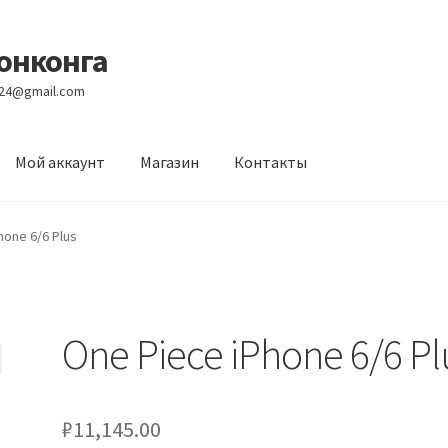
Гонконга
e24@gmail.com
Мой аккаунт
Магазин
Контакты
вости
Оптовый склад
Оформление заказа
Услуги
hone 6/6 Plus
One Piece iPhone 6/6 Pl
₽
11,145.00