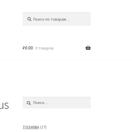
Искать:
Поиск
₽
0.00
0 товаров
us
Найти:
27
TOSHIBA
27