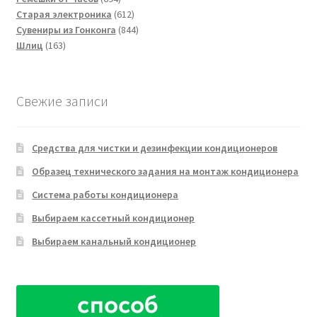
товара
612
Старая электроника
612
товаров
844
Сувениры из Гонконга
844
163
товара
Шлиц
163
товара
Свежие записи
Средства для чистки и дезинфекции кондиционеров
Образец технического задания на монтаж кондиционера
Система работы кондиционера
Выбираем кассетный кондиционер
Выбираем канальный кондиционер