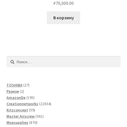
₽
70,000.00
В корзину
Найти:
27
TOSHIBA
27
2
товаров
Разное
2
товара
195
AmazonDe
195
товаров
22034
Creationnetworks
22034
59
товара
Kitzconcept
59
товаров
361
Master Airscrew
361
870
товар
Msesupplies
870