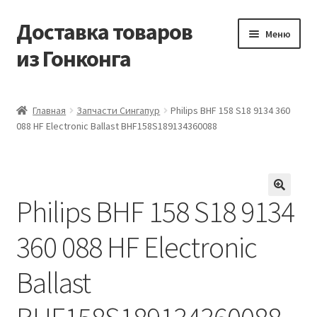
Доставка товаров
Перейти
Перейти
Меню
к
к
из Гонконга
навигации
содержимому
Главная
Главная
Запчасти Сингапур
Philips BHF 158 S18 9134 360
088 HF Electronic Ballast BHF158S189134360088
Контакты
Корзина
Philips BHF 158 S18 9134
Мой аккаунт
360 088 HF Electronic
Новости
Ballast
Оптовый склад
Оформление заказа