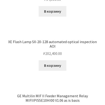
В корзину
XE Flash Lamp SX-20-128 automated optical inspection
AOI
₽
202,400.00
В корзину
GE Multilin MIF II Feeder Management Relay
MIFIIPI55E10HI00 V1.06 as is basis