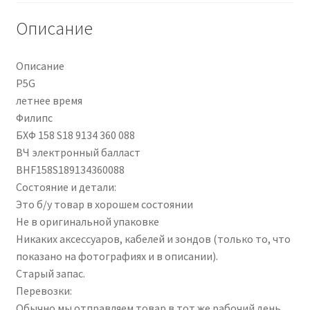
Electronic
кондиционеров по оптовым ценам, ниже рыночных
Ballast
Описание
BHF158S189134360088
Продажа кондиционеров
Описание
P5G
Проектирование систем вентиляции и
летнее время
кондиционирования
Филипс
БХФ 158 S18 9134 360 088
Прокладка трасс для кондиционеров
ВЧ электронный балласт
BHF158S189134360088
Сервисное обслуживание кондиционеров
Состояние и детали:
Это б/у товар в хорошем состоянии
Средства для дезинфекции кондиционеров
Не в оригинальной упаковке
Никаких аксессуаров, кабелей и зондов (только то, что
Средства для чистки кондиционеров
показано на фотографиях и в описании).
Старый запас.
Услуги альпинистов при установке и обслуживании
Перевозки:
кондиционеров
Обычно мы отправляем товар в тот же рабочий день