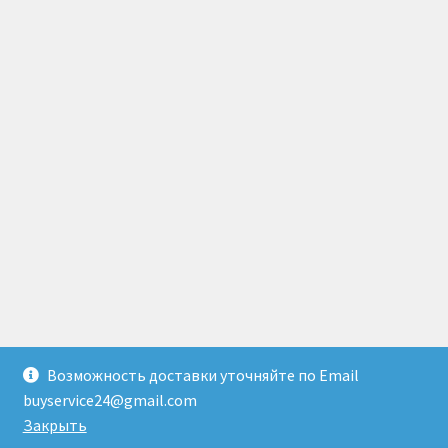
Возможность доставки уточняйте по Email
© Доставка товаров из Гонконга 2026
buyservice24@gmail.com
Создано с помощью WooCommerce
.
Закрыть