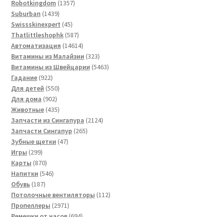
товаров
1357
Robotkingdom
1357
1439
товаров
Suburban
1439
товаров
45
Swissskinexpert
45
товаров
587
Thatlittleshophk
587
товаров
14614
Автоматизация
14614
товаров
323
Витамины из Малайзии
323
товара
5463
Витамины из Швейцарии
5463
922
товара
Гадание
922
товара
550
Для детей
550
902
товаров
Для дома
902
товара
435
Животные
435
товаров
2124
Запчасти из Сингапура
2124
265
товара
Запчасти Сингапур
265
47
товаров
Зубные щетки
47
299
товаров
Игры
299
товаров
870
Карты
870
товаров
546
Напитки
546
187
товаров
Обувь
187
товаров
112
Потолочные вентиляторы
112
2971
товаров
Пропеллеры
2971
товар
694
Ремешки от часов
694